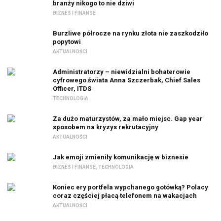
branży nikogo to nie dziwi
BIZNES I FINANSE
Burzliwe półrocze na rynku złota nie zaszkodziło
popytowi
AKTUALNOŚCI
Administratorzy – niewidzialni bohaterowie
cyfrowego świata Anna Szczerbak, Chief Sales
Officer, ITDS
TECHNOLOGIA
Za dużo maturzystów, za mało miejsc. Gap year
sposobem na kryzys rekrutacyjny
AKTUALNOŚCI
Jak emoji zmieniły komunikację w biznesie
BIZNES I FINANSE
,
TECHNOLOGIA
Koniec ery portfela wypchanego gotówką? Polacy
coraz częściej płacą telefonem na wakacjach
AKTUALNOŚCI