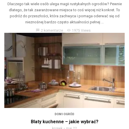
Dlaczego tak wiele osób ulega magii rustykalnych ogrodów? Pewnie
dlatego, że tak zaaranżowane miejsca to coś więcej niż konkret. To
podróż do przeszłości, która zachwyca i pomaga oderwać się od
nieznośnej bardzo często aktualności pełnej ...
chat_bubble
visibility
2 komentarze
1975 Views
DOM I OGRÓD
Blaty kuchenne – jakie wybrać?
kropek
maj 22