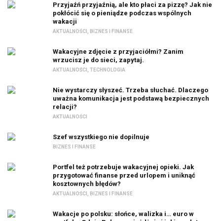
Przyjaźń przyjaźnią, ale kto płaci za pizzę? Jak nie
pokłócić się o pieniądze podczas wspólnych
wakacji
AKTUALNOŚCI
,
BIZNES I FINANSE
Wakacyjne zdjęcie z przyjaciółmi? Zanim
wrzucisz je do sieci, zapytaj.
AKTUALNOŚCI
,
TECHNOLOGIA
Nie wystarczy słyszeć. Trzeba słuchać. Dlaczego
uważna komunikacja jest podstawą bezpiecznych
relacji?
AKTUALNOŚCI
Szef wszystkiego nie dopilnuje
BIZNES I FINANSE
Portfel też potrzebuje wakacyjnej opieki. Jak
przygotować finanse przed urlopem i uniknąć
kosztownych błędów?
AKTUALNOŚCI
,
BIZNES I FINANSE
Wakacje po polsku: słońce, walizka i… euro w