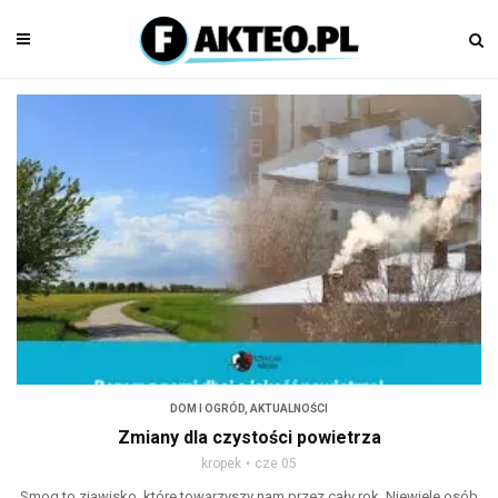
DOM I OGRÓD
,
AKTUALNOŚCI
Zmiany dla czystości powietrza
kropek
cze 05
Smog to zjawisko, które towarzyszy nam przez cały rok. Niewiele osób