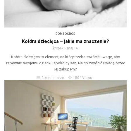
DOM I OGRÓD
Kołdra dziecięca – jakie ma znaczenie?
kropek
maj 16
Kołdra dziecięca to element, na który trzeba zwrócić uwagę, aby
zapewnić swojemu dziecku spokojny sen. Na co zwrócić uwagę przed
jej zakupem?
chat_bubble
visibility
2 komentarze
1504 Views