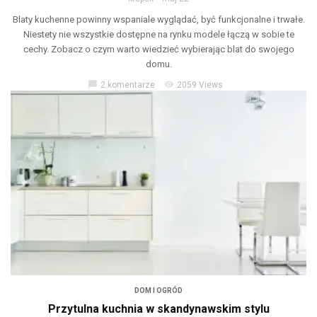
Blaty kuchenne powinny wspaniale wyglądać, być funkcjonalne i trwałe.
Niestety nie wszystkie dostępne na rynku modele łączą w sobie te
cechy. Zobacz o czym warto wiedzieć wybierając blat do swojego
domu.
chat_bubble
visibility
2 komentarze
2059 Views
DOM I OGRÓD
Przytulna kuchnia w skandynawskim stylu