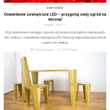
DOM I OGRÓD
Oświetlenie zewnętrzne LED – przygotuj swój ogród na
wiosnę!
kropek
maj 17
Przy szykowaniu swojego ogrodu czy tarasu na przyjście cieplejszych
dni, zadbaj o oświetlenie zewnętrze LED! Stworzy niepowtarzalny klimat
i nastroi do relaksu.
chat_bubble
visibility
2 komentarze
2774 Views