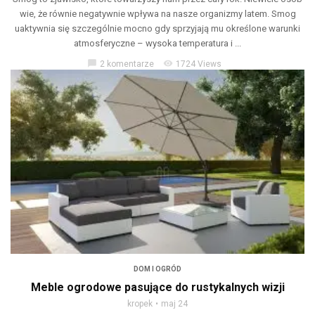
wie, że równie negatywnie wpływa na nasze organizmy latem. Smog
uaktywnia się szczególnie mocno gdy sprzyjają mu określone warunki
atmosferyczne – wysoka temperatura i ...
chat_bubble
visibility
2 komentarze
1724 Views
DOM I OGRÓD
Meble ogrodowe pasujące do rustykalnych wizji
kropek
maj 24