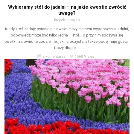
Wybieramy stół do jadalni – na jakie kwestie zwrócić
uwagę?
kropek
maj 18
Kiedy ktoś zadaje pytanie o najważniejszy element wyposażenia jadalni,
odpowiedź może być tylko jedna – stół. To przy nim spożywa się
posiłki, zarówno te codzienne, jak i uroczyste, a także podejmuje gości i
toczy długie, ...
chat_bubble
visibility
2 komentarze
1560 Views