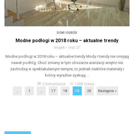
DOM I OGRÓD
Modne podłogi w 2018 roku – aktualne trendy
kropek
mar 27
Modne podłogi w 2018 roku – aktualne trendy Mody i trendy nie omijają
nawet podłóg. Choć zmiany w tym obszarze aranżacji wnętrz nie
zachodzą w spektakularnym tempie, to jednak niektóre materiały i
kolory wyraźnie zyskują ...
chat_bubble
visibility
2 komentarze
1588 Views
...
1
…
17
18
19
20
Następne »