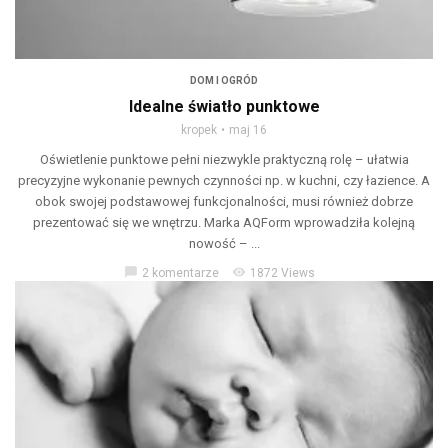
DOM I OGRÓD
Idealne światło punktowe
kropek
maj 16
Oświetlenie punktowe pełni niezwykle praktyczną rolę – ułatwia
precyzyjne wykonanie pewnych czynności np. w kuchni, czy łazience. A
obok swojej podstawowej funkcjonalności, musi również dobrze
prezentować się we wnętrzu. Marka AQForm wprowadziła kolejną
nowość – ...
chat_bubble
visibility
2 komentarze
1872 Views