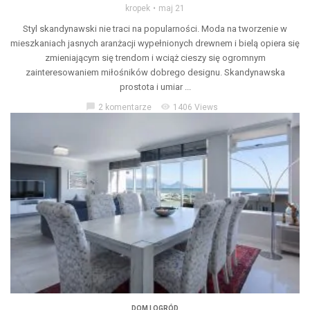
kropek
maj 21
Styl skandynawski nie traci na popularności. Moda na tworzenie w
mieszkaniach jasnych aranżacji wypełnionych drewnem i bielą opiera się
zmieniającym się trendom i wciąż cieszy się ogromnym
zainteresowaniem miłośników dobrego designu. Skandynawska
prostota i umiar ...
chat_bubble
visibility
2 komentarze
1406 Views
DOM I OGRÓD