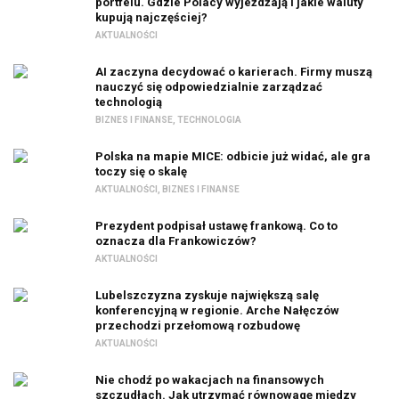
portfelu. Gdzie Polacy wyjeżdżają i jakie waluty
kupują najczęściej?
AKTUALNOŚCI
AI zaczyna decydować o karierach. Firmy muszą
nauczyć się odpowiedzialnie zarządzać
technologią
BIZNES I FINANSE
,
TECHNOLOGIA
Polska na mapie MICE: odbicie już widać, ale gra
toczy się o skalę
AKTUALNOŚCI
,
BIZNES I FINANSE
Prezydent podpisał ustawę frankową. Co to
oznacza dla Frankowiczów?
AKTUALNOŚCI
Lubelszczyzna zyskuje największą salę
konferencyjną w regionie. Arche Nałęczów
przechodzi przełomową rozbudowę
AKTUALNOŚCI
Nie chodź po wakacjach na finansowych
szczudłach. Jak utrzymać równowagę między