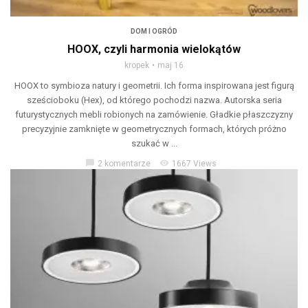
DOM I OGRÓD
HOOX, czyli harmonia wielokątów
kropek
maj 16
HOOX to symbioza natury i geometrii. Ich forma inspirowana jest figurą
sześcioboku (Hex), od którego pochodzi nazwa. Autorska seria
futurystycznych mebli robionych na zamówienie. Gładkie płaszczyzny
precyzyjnie zamknięte w geometrycznych formach, których próżno
szukać w ...
chat_bubble
visibility
2 komentarze
1667 Views