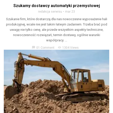
Szukamy dostawcy automatyki przemysłowej
redakcja serwisu
mar 23
Szukanie firm, które dostarczą dla nas nowoczesne wyposażenie hali
produkcyjnej, wcale nie jest takim łatwym zadaniem. Trzeba brać pod
uwagę nie tylko cenę, ale przede wszystkim aspekty techniczne,
nowoczesność rozwiązań, termin dostawy, ogólnie warunki
współpracy. ...
chat_bubble
visibility
01 Comment
1304 Views