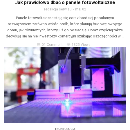
Jak prawidłowo dbać o panele fotowoltaiczne
redakcja serwisu
maj 02
Panele fotowoltaiczne stają się coraz bardziej popularnym
rozwiązaniem zarówno wśród osób, które planują budowę swojego
domu, jak również tych, którzy już go posiadają. Coraz częściej także
decydują się na nie inwestorzy komercyjni szukając oszczędności w ...
chat_bubble
visibility
01 Comment
1325 Views
TECHNOLOGIA