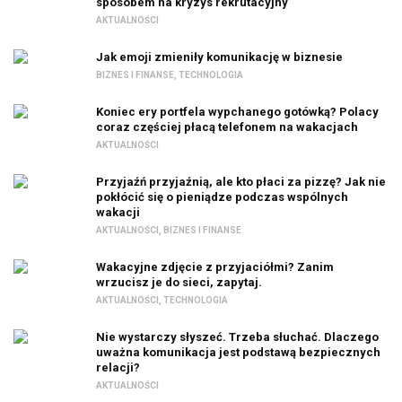
sposobem na kryzys rekrutacyjny
AKTUALNOŚCI
Jak emoji zmieniły komunikację w biznesie
BIZNES I FINANSE
,
TECHNOLOGIA
Koniec ery portfela wypchanego gotówką? Polacy
coraz częściej płacą telefonem na wakacjach
AKTUALNOŚCI
Przyjaźń przyjaźnią, ale kto płaci za pizzę? Jak nie
pokłócić się o pieniądze podczas wspólnych
wakacji
AKTUALNOŚCI
,
BIZNES I FINANSE
Wakacyjne zdjęcie z przyjaciółmi? Zanim
wrzucisz je do sieci, zapytaj.
AKTUALNOŚCI
,
TECHNOLOGIA
Nie wystarczy słyszeć. Trzeba słuchać. Dlaczego
uważna komunikacja jest podstawą bezpiecznych
relacji?
AKTUALNOŚCI