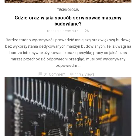
TECHNOLOGIA
Gdzie oraz w jaki sposób serwisować maszyny
budowlane?
redakcja serwisu
lut 26
Bardzo trudno wykonywać i prowadzić mniejszą oraz większą budowę
bez wykorzystania dedykowanych maszyn budowlanych. Te, z uwagi na
bardzo intensywne użytkowanie oraz specyfikę pracy co jakiś czas
muszą przechodzić odpowiedni przegląd, musi być wykonywany
odpowiedni ...
chat_bubble
visibility
01 Comment
1192 Views