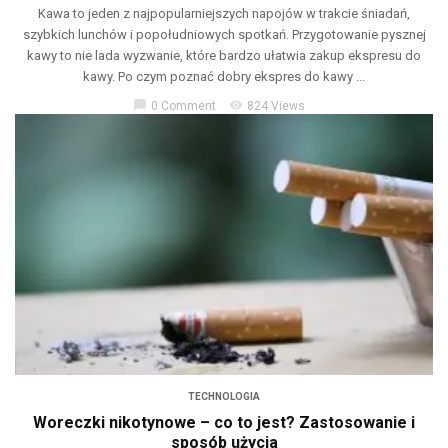
Kawa to jeden z najpopularniejszych napojów w trakcie śniadań,
szybkich lunchów i popołudniowych spotkań. Przygotowanie pysznej
kawy to nie lada wyzwanie, które bardzo ułatwia zakup ekspresu do
kawy. Po czym poznać dobry ekspres do kawy ...
chat_bubble
visibility
0 Comment
824 Views
TECHNOLOGIA
Woreczki nikotynowe – co to jest? Zastosowanie i
sposób użycia