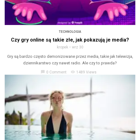
TECHNOLOGIA
Czy gry online są takie złe, jak pokazują je media?
kropek
wrz 30
Gry są bardzo często demonizowane przez media, takie jak telewizja,
dziennikarstwo czy nawet radio. Ale czy to prawda?
chat_bubble
visibility
0 Comment
1489 Views