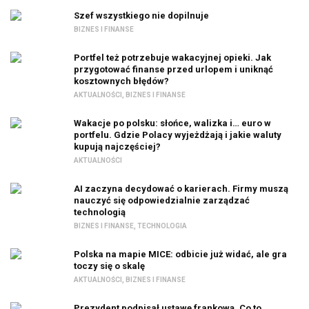
Szef wszystkiego nie dopilnuje
BIZNES I FINANSE
Portfel też potrzebuje wakacyjnej opieki. Jak
przygotować finanse przed urlopem i uniknąć
kosztownych błędów?
AKTUALNOŚCI
,
BIZNES I FINANSE
Wakacje po polsku: słońce, walizka i… euro w
portfelu. Gdzie Polacy wyjeżdżają i jakie waluty
kupują najczęściej?
AKTUALNOŚCI
AI zaczyna decydować o karierach. Firmy muszą
nauczyć się odpowiedzialnie zarządzać
technologią
BIZNES I FINANSE
,
TECHNOLOGIA
Polska na mapie MICE: odbicie już widać, ale gra
toczy się o skalę
AKTUALNOŚCI
,
BIZNES I FINANSE
Prezydent podpisał ustawę frankową. Co to