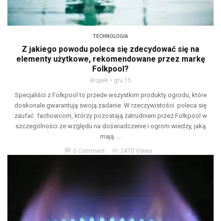
TECHNOLOGIA
Z jakiego powodu poleca się zdecydować się na
elementy użytkowe, rekomendowane przez markę
Folkpool?
kropek
gru 15
Specjaliści z Folkpool to przede wszystkim produkty ogrodu, które
doskonale gwarantują swoją zadanie. W rzeczywistości poleca się
zaufać fachowcom, którzy pozostają zatrudnieni przez Folkpool w
szczególności ze względu na doświadczenie i ogrom wiedzy, jaką
mają ...
chat_bubble
visibility
0 Comment
2470 Views