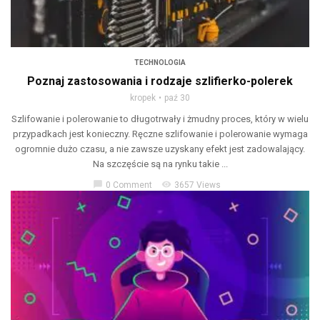
TECHNOLOGIA
Poznaj zastosowania i rodzaje szlifierko-polerek
kropek
paź 30
Szlifowanie i polerowanie to długotrwały i żmudny proces, który w wielu
przypadkach jest konieczny. Ręczne szlifowanie i polerowanie wymaga
ogromnie dużo czasu, a nie zawsze uzyskany efekt jest zadowalający.
Na szczęście są na rynku takie ...
chat_bubble
visibility
0 Comment
3657 Views