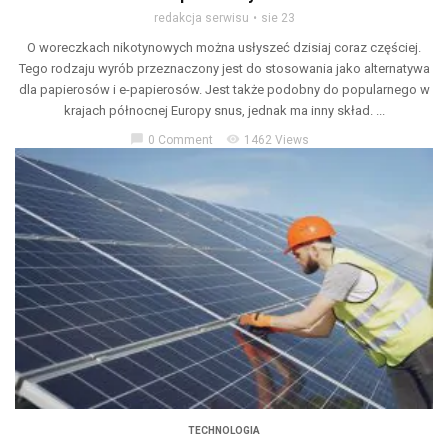
redakcja serwisu
sie 23
O woreczkach nikotynowych można usłyszeć dzisiaj coraz częściej.
Tego rodzaju wyrób przeznaczony jest do stosowania jako alternatywa
dla papierosów i e-papierosów. Jest także podobny do popularnego w
krajach północnej Europy snus, jednak ma inny skład. ...
chat_bubble
visibility
0 Comment
1462 Views
TECHNOLOGIA