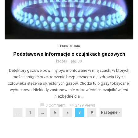
TECHNOLOGIA
Podstawowe informacje o czujnikach gazowych
kropek
paź 30
Detektory gazowe powinny być montowane w miejscach, w których
może nastąpić przekroczenie bezpiecznego dla zdrowia i życia
człowieka stężenia określonych gazów. Chodzi tu o gazy toksyczne i
wybuchowe. Niekiedy zastosowanie odpowiednich czujników jest
niezbędne dla ...
chat_bubble
visibility
0 Comment
2499 Views
...
1
…
6
7
8
9
Następne »