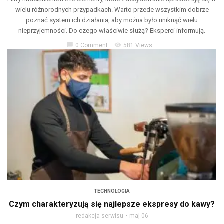
wielu różnorodnych przypadkach. Warto przede wszystkim dobrze
poznać system ich działania, aby można było uniknąć wielu
nieprzyjemności. Do czego właściwie służą? Eksperci informują.
chat_bubble
visibility
0 Comment
581 Views
TECHNOLOGIA
Czym charakteryzują się najlepsze ekspresy do kawy?
redakcja serwisu
maj 06