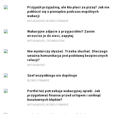
Przyjaźń przyjaźnią, ale kto płaci za pizzę? Jak nie
pokłócić się o pieniądze podczas wspólnych
wakacji
AKTUALNOŚCI
,
BIZNES I FINANSE
Wakacyjne zdjęcie z przyjaciółmi? Zanim
wrzucisz je do sieci, zapytaj.
AKTUALNOŚCI
,
TECHNOLOGIA
Nie wystarczy słyszeć. Trzeba słuchać. Dlaczego
uważna komunikacja jest podstawą bezpiecznych
relacji?
AKTUALNOŚCI
Szef wszystkiego nie dopilnuje
BIZNES I FINANSE
Portfel też potrzebuje wakacyjnej opieki. Jak
przygotować finanse przed urlopem i uniknąć
kosztownych błędów?
AKTUALNOŚCI
,
BIZNES I FINANSE