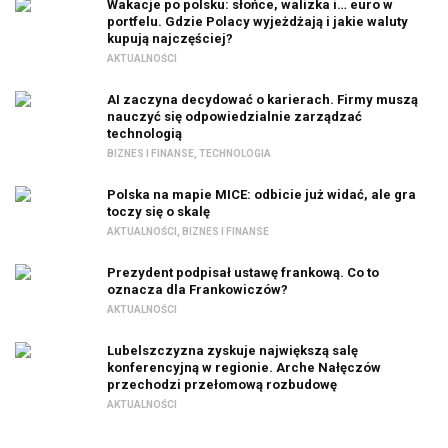
Wakacje po polsku: słońce, walizka i… euro w
portfelu. Gdzie Polacy wyjeżdżają i jakie waluty
kupują najczęściej?
AKTUALNOŚCI
AI zaczyna decydować o karierach. Firmy muszą
nauczyć się odpowiedzialnie zarządzać
technologią
BIZNES I FINANSE
,
TECHNOLOGIA
Polska na mapie MICE: odbicie już widać, ale gra
toczy się o skalę
AKTUALNOŚCI
,
BIZNES I FINANSE
Prezydent podpisał ustawę frankową. Co to
oznacza dla Frankowiczów?
AKTUALNOŚCI
Lubelszczyzna zyskuje największą salę
konferencyjną w regionie. Arche Nałęczów
przechodzi przełomową rozbudowę
AKTUALNOŚCI