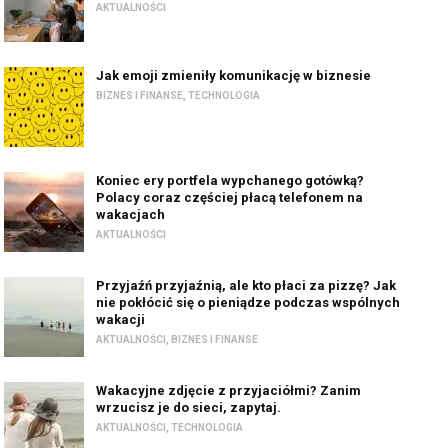
AKTUALNOŚCI
Jak emoji zmieniły komunikację w biznesie
BIZNES I FINANSE
,
TECHNOLOGIA
Koniec ery portfela wypchanego gotówką?
Polacy coraz częściej płacą telefonem na
wakacjach
AKTUALNOŚCI
Przyjaźń przyjaźnią, ale kto płaci za pizzę? Jak
nie pokłócić się o pieniądze podczas wspólnych
wakacji
AKTUALNOŚCI
,
BIZNES I FINANSE
Wakacyjne zdjęcie z przyjaciółmi? Zanim
wrzucisz je do sieci, zapytaj.
AKTUALNOŚCI
,
TECHNOLOGIA