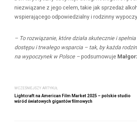
niezwiązane z jego celem, takie jak sprzedaż alk
wspierającego odpowiedzialny i rodzinny wypocz
– To rozwiązanie, które działa skutecznie i spełni
dostępu i trwałego wsparcia – tak, by każda rodzi
na wypoczynek w Polsce –
podsumowuje
Małgorz
WCZEŚNIEJSZY ARTYKUŁ
Lightcraft na American Film Market 2025 – polskie studio
wśród światowych gigantów filmowych