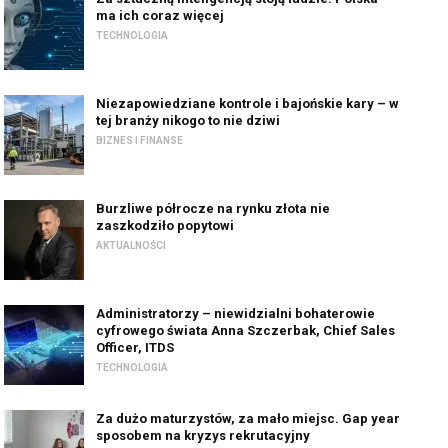
ma ich coraz więcej
TECHNOLOGIA
Niezapowiedziane kontrole i bajońskie kary – w
tej branży nikogo to nie dziwi
BIZNES I FINANSE
Burzliwe półrocze na rynku złota nie
zaszkodziło popytowi
AKTUALNOŚCI
Administratorzy – niewidzialni bohaterowie
cyfrowego świata Anna Szczerbak, Chief Sales
Officer, ITDS
TECHNOLOGIA
Za dużo maturzystów, za mało miejsc. Gap year
sposobem na kryzys rekrutacyjny