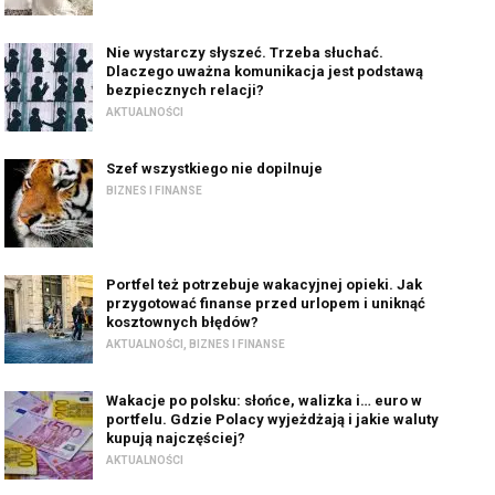
Nie wystarczy słyszeć. Trzeba słuchać.
Dlaczego uważna komunikacja jest podstawą
bezpiecznych relacji?
AKTUALNOŚCI
Szef wszystkiego nie dopilnuje
BIZNES I FINANSE
Portfel też potrzebuje wakacyjnej opieki. Jak
przygotować finanse przed urlopem i uniknąć
kosztownych błędów?
AKTUALNOŚCI
,
BIZNES I FINANSE
Wakacje po polsku: słońce, walizka i… euro w
portfelu. Gdzie Polacy wyjeżdżają i jakie waluty
kupują najczęściej?
AKTUALNOŚCI