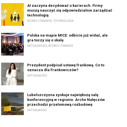
AI zaczyna decydować o karierach. Firmy
muszą nauczyć się odpowiedzialnie zarządzać
technologią
BIZNES I FINANSE
,
TECHNOLOGIA
Polska na mapie MICE: odbicie już widać, ale
gra toczy się o skalę
AKTUALNOŚCI
,
BIZNES I FINANSE
Prezydent podpisał ustawę frankową. Co to
oznacza dla Frankowiczów?
AKTUALNOŚCI
Lubelszczyzna zyskuje największą salę
konferencyjną w regionie. Arche Nałęczów
przechodzi przełomową rozbudowę
AKTUALNOŚCI