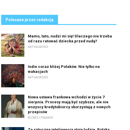
Polecane przez redakcję
Mamo, tato, nudzi mi się! Dlaczego nie trzeba
od razu ratować dziecka przed nudą?
AKTUALNOŚCI
Indie coraz bliżej Polaków. Nie tylko na
wakacjach
AKTUALNOŚCI
Nowa ustawa frankowa wchodzi w życie 7
sierpnia. Procesy mają być szybsze, ale nie
wszyscy kredytobiorcy skorzystają z nowych
przepisów
BIZNES I FINANSE
Za sztuczną inteligencją stoją ludzie. Polska