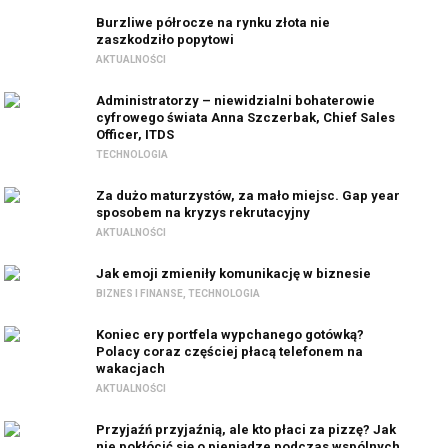
Burzliwe półrocze na rynku złota nie
zaszkodziło popytowi
AKTUALNOŚCI
Administratorzy – niewidzialni bohaterowie
cyfrowego świata Anna Szczerbak, Chief Sales
Officer, ITDS
TECHNOLOGIA
Za dużo maturzystów, za mało miejsc. Gap year
sposobem na kryzys rekrutacyjny
AKTUALNOŚCI
Jak emoji zmieniły komunikację w biznesie
BIZNES I FINANSE
,
TECHNOLOGIA
Koniec ery portfela wypchanego gotówką?
Polacy coraz częściej płacą telefonem na
wakacjach
AKTUALNOŚCI
Przyjaźń przyjaźnią, ale kto płaci za pizzę? Jak
nie pokłócić się o pieniądze podczas wspólnych