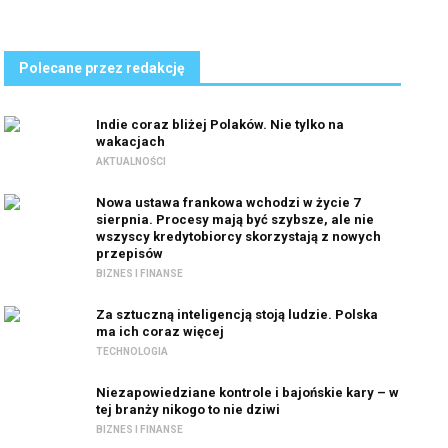
Polecane przez redakcję
Indie coraz bliżej Polaków. Nie tylko na
wakacjach
AKTUALNOŚCI
Nowa ustawa frankowa wchodzi w życie 7
sierpnia. Procesy mają być szybsze, ale nie
wszyscy kredytobiorcy skorzystają z nowych
przepisów
BIZNES I FINANSE
Za sztuczną inteligencją stoją ludzie. Polska
ma ich coraz więcej
TECHNOLOGIA
Niezapowiedziane kontrole i bajońskie kary – w
tej branży nikogo to nie dziwi
BIZNES I FINANSE