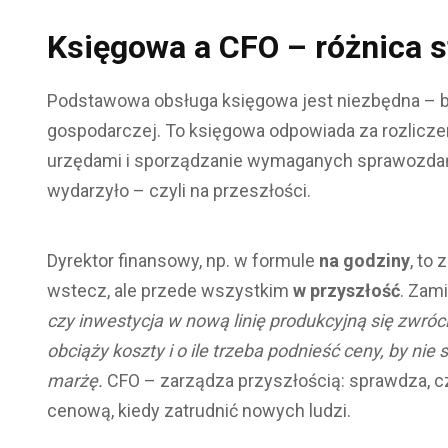
Księgowa a CFO – różnica s
Podstawowa obsługa księgowa jest niezbędna – bez
gospodarczej. To księgowa odpowiada za rozliczen
urzędami i sporządzanie wymaganych sprawozdań. J
wydarzyło – czyli na przeszłości.
Dyrektor finansowy, np. w formule
na godziny
, to
wstecz, ale przede wszystkim
w przyszłość
. Zami
czy inwestycja w nową linię produkcyjną się zwróci
obciąży koszty i o ile trzeba podnieść ceny, by nie
marżę.
CFO – zarządza przyszłością: sprawdza, czy
cenową, kiedy zatrudnić nowych ludzi.