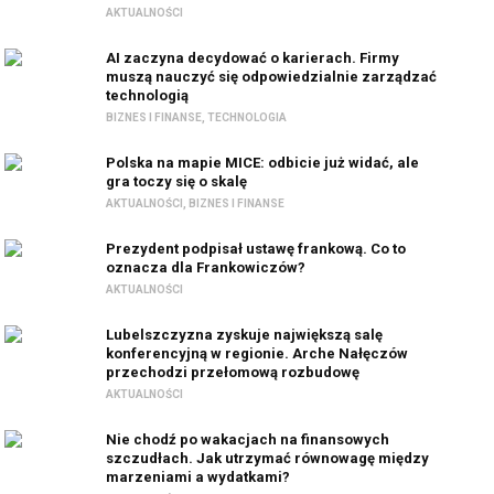
AKTUALNOŚCI
AI zaczyna decydować o karierach. Firmy
muszą nauczyć się odpowiedzialnie zarządzać
technologią
BIZNES I FINANSE
,
TECHNOLOGIA
Polska na mapie MICE: odbicie już widać, ale
gra toczy się o skalę
AKTUALNOŚCI
,
BIZNES I FINANSE
Prezydent podpisał ustawę frankową. Co to
oznacza dla Frankowiczów?
AKTUALNOŚCI
Lubelszczyzna zyskuje największą salę
konferencyjną w regionie. Arche Nałęczów
przechodzi przełomową rozbudowę
AKTUALNOŚCI
Nie chodź po wakacjach na finansowych
szczudłach. Jak utrzymać równowagę między
marzeniami a wydatkami?