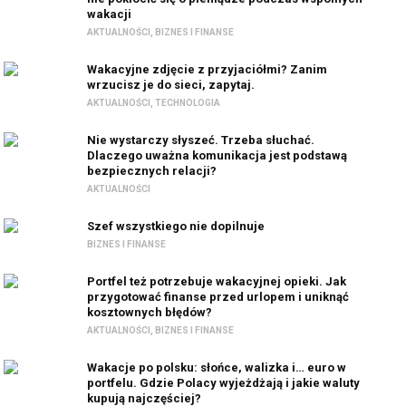
wakacji
AKTUALNOŚCI
,
BIZNES I FINANSE
Wakacyjne zdjęcie z przyjaciółmi? Zanim
wrzucisz je do sieci, zapytaj.
AKTUALNOŚCI
,
TECHNOLOGIA
Nie wystarczy słyszeć. Trzeba słuchać.
Dlaczego uważna komunikacja jest podstawą
bezpiecznych relacji?
AKTUALNOŚCI
Szef wszystkiego nie dopilnuje
BIZNES I FINANSE
Portfel też potrzebuje wakacyjnej opieki. Jak
przygotować finanse przed urlopem i uniknąć
kosztownych błędów?
AKTUALNOŚCI
,
BIZNES I FINANSE
Wakacje po polsku: słońce, walizka i… euro w
portfelu. Gdzie Polacy wyjeżdżają i jakie waluty
kupują najczęściej?