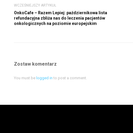
WCZEŚNIEJSZY ARTYKUŁ
OnkoCafe – Razem Lepiej: październikowa lista
refundacyjna zbliża nas do leczenia pacjentów
onkologicznych na poziomie europejskim
Zostaw komentarz
You must be
logged in
to post a comment.