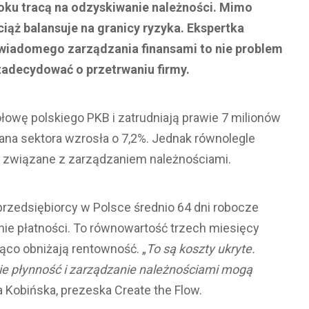
roku tracą na odzyskiwanie należności. Mimo
ąż balansuje na granicy ryzyka. Ekspertka
świadomego zarządzania finansami to nie problem
 zadecydować o przetrwaniu firmy.
ołowę polskiego PKB i zatrudniają prawie 7 milionów
ana sektora wzrosła o 7,2%. Jednak równolegle
ty związane z zarządzaniem należnościami.
zedsiębiorcy w Polsce średnio 64 dni robocze
nie płatności. To równowartość trzech miesięcy
ząco obniżają rentowność. „
To są koszty ukryte.
nie płynność i zarządzanie należnościami mogą
Kobińska, prezeska Create the Flow.