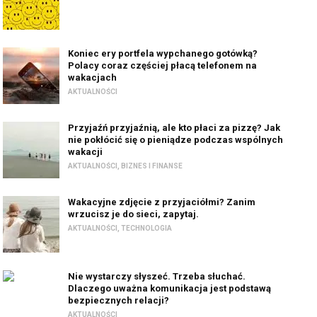
Koniec ery portfela wypchanego gotówką?
Polacy coraz częściej płacą telefonem na
wakacjach
AKTUALNOŚCI
Przyjaźń przyjaźnią, ale kto płaci za pizzę? Jak
nie pokłócić się o pieniądze podczas wspólnych
wakacji
AKTUALNOŚCI
,
BIZNES I FINANSE
Wakacyjne zdjęcie z przyjaciółmi? Zanim
wrzucisz je do sieci, zapytaj.
AKTUALNOŚCI
,
TECHNOLOGIA
Nie wystarczy słyszeć. Trzeba słuchać.
Dlaczego uważna komunikacja jest podstawą
bezpiecznych relacji?
AKTUALNOŚCI