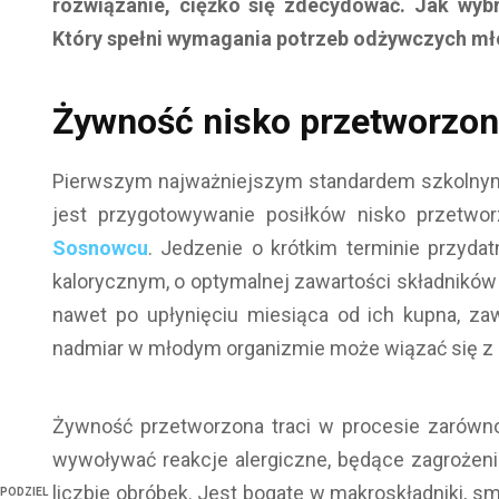
rozwiązanie, ciężko się zdecydować. Jak wybr
Który spełni wymagania potrzeb odżywczych m
Żywność nisko przetworzo
Pierwszym najważniejszym standardem szkolnym,
jest przygotowywanie posiłków nisko przetworz
Sosnowcu
. Jedzenie o krótkim terminie przyda
kalorycznym, o optymalnej zawartości składników 
nawet po upłynięciu miesiąca od ich kupna, zawi
nadmiar w młodym organizmie może wiązać się z
Żywność przetworzona traci w procesie zarówno
wywoływać reakcje alergiczne, będące zagrożeni
liczbie obróbek. Jest bogate w makroskładniki, s
PODZIEL