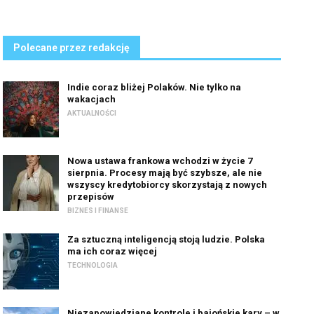
Polecane przez redakcję
Indie coraz bliżej Polaków. Nie tylko na
wakacjach
AKTUALNOŚCI
Nowa ustawa frankowa wchodzi w życie 7
sierpnia. Procesy mają być szybsze, ale nie
wszyscy kredytobiorcy skorzystają z nowych
przepisów
BIZNES I FINANSE
Za sztuczną inteligencją stoją ludzie. Polska
ma ich coraz więcej
TECHNOLOGIA
Niezapowiedziane kontrole i bajońskie kary – w