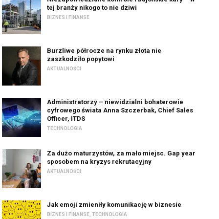
tej branży nikogo to nie dziwi
BIZNES I FINANSE
Burzliwe półrocze na rynku złota nie
zaszkodziło popytowi
AKTUALNOŚCI
Administratorzy – niewidzialni bohaterowie
cyfrowego świata Anna Szczerbak, Chief Sales
Officer, ITDS
TECHNOLOGIA
Za dużo maturzystów, za mało miejsc. Gap year
sposobem na kryzys rekrutacyjny
AKTUALNOŚCI
Jak emoji zmieniły komunikację w biznesie
BIZNES I FINANSE
,
TECHNOLOGIA