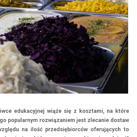
wce edukacyjnej wiąże się z kosztami, na które
ego popularnym rozwiązaniem jest zlecanie dostaw
zględu na ilość przedsiębiorców oferujących to