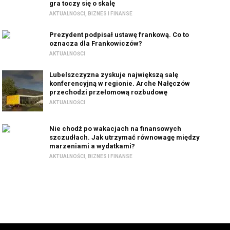
gra toczy się o skalę
AKTUALNOŚCI
,
BIZNES I FINANSE
Prezydent podpisał ustawę frankową. Co to
oznacza dla Frankowiczów?
AKTUALNOŚCI
Lubelszczyzna zyskuje największą salę
konferencyjną w regionie. Arche Nałęczów
przechodzi przełomową rozbudowę
AKTUALNOŚCI
Nie chodź po wakacjach na finansowych
szczudłach. Jak utrzymać równowagę między
marzeniami a wydatkami?
AKTUALNOŚCI
,
BIZNES I FINANSE