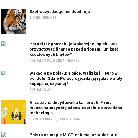
Szef wszystkiego nie dopilnuje
BIZNES I FINANSE
Portfel też potrzebuje wakacyjnej opieki. Jak
przygotować finanse przed urlopem i uniknąć
kosztownych błędów?
AKTUALNOŚCI
,
BIZNES I FINANSE
Wakacje po polsku: słońce, walizka i… euro w
portfelu. Gdzie Polacy wyjeżdżają i jakie waluty
kupują najczęściej?
AKTUALNOŚCI
AI zaczyna decydować o karierach. Firmy
muszą nauczyć się odpowiedzialnie zarządzać
technologią
BIZNES I FINANSE
,
TECHNOLOGIA
Polska na mapie MICE: odbicie już widać, ale