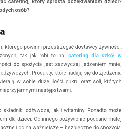
ać catering, który sprosta oczekiwaniom dzieci?
łodych osób?
na
 którego powinni przestrzegać dostawcy żywności,
onych, tak jak robi to np.
catering dla szkół w
tności do spożycia jest zazwyczaj jedzeniem mniej
odżywczych. Produkty, które nadają się do zjedzenia
erają w sobie duże ilości cukru oraz soli, których
 nieprzyjemnymi następstwami.
 składniki odżywcze, jak i witaminy. Ponadto może
em dla dzieci. Co innego pożywienie poddane małej
maczne i co najważniejsze – bezpieczne do spożycia,