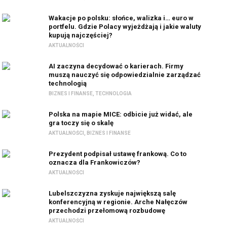
Wakacje po polsku: słońce, walizka i… euro w
portfelu. Gdzie Polacy wyjeżdżają i jakie waluty
kupują najczęściej?
AKTUALNOŚCI
AI zaczyna decydować o karierach. Firmy
muszą nauczyć się odpowiedzialnie zarządzać
technologią
BIZNES I FINANSE
,
TECHNOLOGIA
Polska na mapie MICE: odbicie już widać, ale
gra toczy się o skalę
AKTUALNOŚCI
,
BIZNES I FINANSE
Prezydent podpisał ustawę frankową. Co to
oznacza dla Frankowiczów?
AKTUALNOŚCI
Lubelszczyzna zyskuje największą salę
konferencyjną w regionie. Arche Nałęczów
przechodzi przełomową rozbudowę
AKTUALNOŚCI