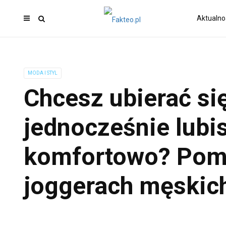
Aktualno
MODA I STYL
Chcesz ubierać si
jednocześnie lubis
komfortowo? Pom
joggerach męskic