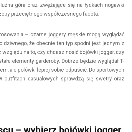
i luźna góra oraz zwężające się na łydkach nogawki
zeby przeciętnego współczesnego faceta.
stosowania – czarne joggery męskie mogą wyglądać
c dziwnego, że obecnie ten typ spodni jest jednym z
z względu na to, czy chcesz nosić bojówki jogger, czy
stałe elementy garderoby. Dobrze będzie wyglądał T-
iem, ale polówki lepiej sobie odpuścić. Do sportowych
. W outfitach casualowych sprawdzą się swetry oraz
cu – wybierz bojówki jogger