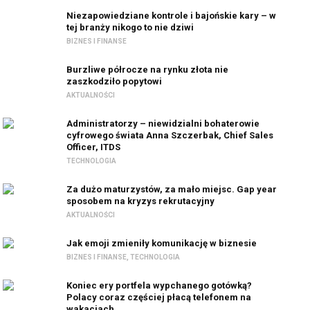
Niezapowiedziane kontrole i bajońskie kary – w
tej branży nikogo to nie dziwi
BIZNES I FINANSE
Burzliwe półrocze na rynku złota nie
zaszkodziło popytowi
AKTUALNOŚCI
Administratorzy – niewidzialni bohaterowie
cyfrowego świata Anna Szczerbak, Chief Sales
Officer, ITDS
TECHNOLOGIA
Za dużo maturzystów, za mało miejsc. Gap year
sposobem na kryzys rekrutacyjny
AKTUALNOŚCI
Jak emoji zmieniły komunikację w biznesie
BIZNES I FINANSE
,
TECHNOLOGIA
Koniec ery portfela wypchanego gotówką?
Polacy coraz częściej płacą telefonem na
wakacjach