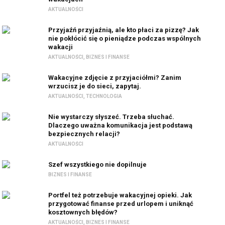
AKTUALNOŚCI
Przyjaźń przyjaźnią, ale kto płaci za pizzę? Jak
nie pokłócić się o pieniądze podczas wspólnych
wakacji
AKTUALNOŚCI
,
BIZNES I FINANSE
Wakacyjne zdjęcie z przyjaciółmi? Zanim
wrzucisz je do sieci, zapytaj.
AKTUALNOŚCI
,
TECHNOLOGIA
Nie wystarczy słyszeć. Trzeba słuchać.
Dlaczego uważna komunikacja jest podstawą
bezpiecznych relacji?
AKTUALNOŚCI
Szef wszystkiego nie dopilnuje
BIZNES I FINANSE
Portfel też potrzebuje wakacyjnej opieki. Jak
przygotować finanse przed urlopem i uniknąć
kosztownych błędów?
AKTUALNOŚCI
,
BIZNES I FINANSE