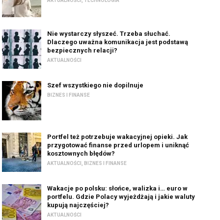
AKTUALNOŚCI
,
TECHNOLOGIA
Nie wystarczy słyszeć. Trzeba słuchać.
Dlaczego uważna komunikacja jest podstawą
bezpiecznych relacji?
AKTUALNOŚCI
Szef wszystkiego nie dopilnuje
BIZNES I FINANSE
Portfel też potrzebuje wakacyjnej opieki. Jak
przygotować finanse przed urlopem i uniknąć
kosztownych błędów?
AKTUALNOŚCI
,
BIZNES I FINANSE
Wakacje po polsku: słońce, walizka i… euro w
portfelu. Gdzie Polacy wyjeżdżają i jakie waluty
kupują najczęściej?
AKTUALNOŚCI