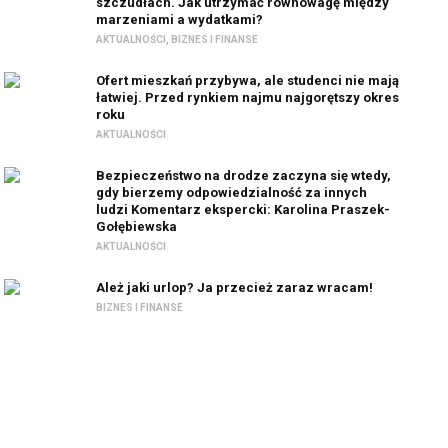
szczudłach. Jak utrzymać równowagę między
marzeniami a wydatkami?
AKTUALNOŚCI
,
BIZNES I FINANSE
Ofert mieszkań przybywa, ale studenci nie mają
łatwiej. Przed rynkiem najmu najgorętszy okres
roku
AKTUALNOŚCI
Bezpieczeństwo na drodze zaczyna się wtedy,
gdy bierzemy odpowiedzialność za innych
ludzi Komentarz ekspercki: Karolina Praszek-
Gołębiewska
AKTUALNOŚCI
Ależ jaki urlop? Ja przecież zaraz wracam!
BIZNES I FINANSE