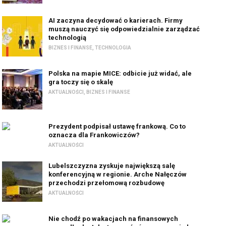
AI zaczyna decydować o karierach. Firmy
muszą nauczyć się odpowiedzialnie zarządzać
technologią
BIZNES I FINANSE
,
TECHNOLOGIA
Polska na mapie MICE: odbicie już widać, ale
gra toczy się o skalę
AKTUALNOŚCI
,
BIZNES I FINANSE
Prezydent podpisał ustawę frankową. Co to
oznacza dla Frankowiczów?
AKTUALNOŚCI
Lubelszczyzna zyskuje największą salę
konferencyjną w regionie. Arche Nałęczów
przechodzi przełomową rozbudowę
AKTUALNOŚCI
Nie chodź po wakacjach na finansowych