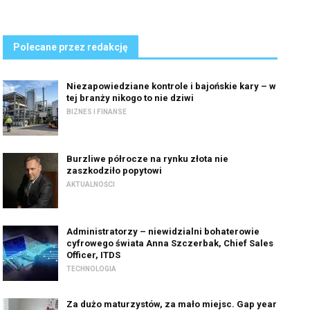
Polecane przez redakcję
Niezapowiedziane kontrole i bajońskie kary – w
tej branży nikogo to nie dziwi
BIZNES I FINANSE
Burzliwe półrocze na rynku złota nie
zaszkodziło popytowi
AKTUALNOŚCI
Administratorzy – niewidzialni bohaterowie
cyfrowego świata Anna Szczerbak, Chief Sales
Officer, ITDS
TECHNOLOGIA
Za dużo maturzystów, za mało miejsc. Gap year