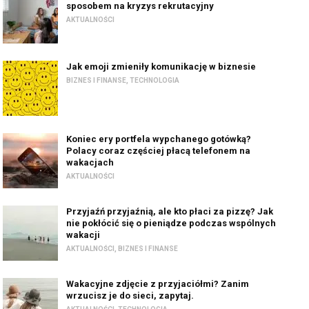
sposobem na kryzys rekrutacyjny
AKTUALNOŚCI
Jak emoji zmieniły komunikację w biznesie
BIZNES I FINANSE
,
TECHNOLOGIA
Koniec ery portfela wypchanego gotówką?
Polacy coraz częściej płacą telefonem na
wakacjach
AKTUALNOŚCI
Przyjaźń przyjaźnią, ale kto płaci za pizzę? Jak
nie pokłócić się o pieniądze podczas wspólnych
wakacji
AKTUALNOŚCI
,
BIZNES I FINANSE
Wakacyjne zdjęcie z przyjaciółmi? Zanim
wrzucisz je do sieci, zapytaj.