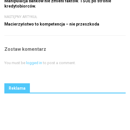
Manipulacja banków nie zmieni faktów. TSUE po stronie
kredytobiorców.
NASTĘPNY ARTYKUŁ
Macierzyństwo to kompetencja – nie przeszkoda
Zostaw komentarz
You must be
logged in
to post a comment.
Reklama