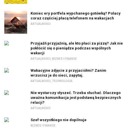
Koniec ery portfela wypchanego gotówką? Polacy
coraz częściej płacą telefonem na wakacjach
AKTUALNOŚCI
Przyjaźń przyjaźnią, ale kto płaci za pizzę? Jak nie
pokłócić się o pieniądze podczas wspólnych
wakacji
AKTUALNOŚCI
,
BIZNES I FINANSE
Wakacyjne zdjęcie z przyjaciółmi? Zanim
wrzucisz je do sieci, zapytaj.
AKTUALNOŚCI
,
TECHNOLOGIA
Nie wystarczy słyszeć. Trzeba słuchać. Dlaczego
uważna komunikacja jest podstawą bezpiecznych
relacji?
AKTUALNOŚCI
Szef wszystkiego nie dopilnuje
BIZNES I FINANSE