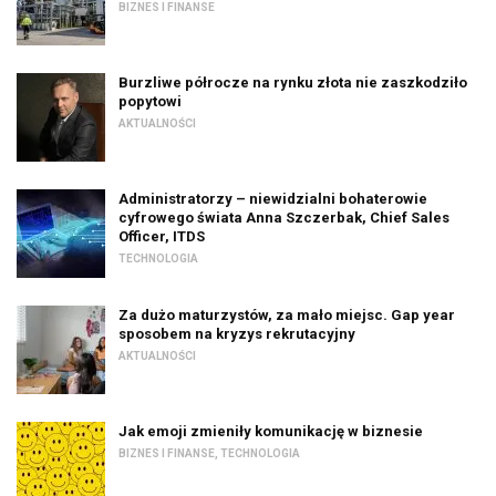
BIZNES I FINANSE
Burzliwe półrocze na rynku złota nie zaszkodziło
popytowi
AKTUALNOŚCI
Administratorzy – niewidzialni bohaterowie
cyfrowego świata Anna Szczerbak, Chief Sales
Officer, ITDS
TECHNOLOGIA
Za dużo maturzystów, za mało miejsc. Gap year
sposobem na kryzys rekrutacyjny
AKTUALNOŚCI
Jak emoji zmieniły komunikację w biznesie
BIZNES I FINANSE
,
TECHNOLOGIA