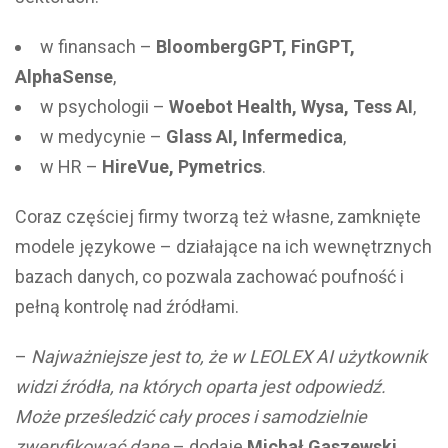
w finansach –
BloombergGPT, FinGPT,
AlphaSense
,
w psychologii –
Woebot Health, Wysa, Tess AI
,
w medycynie –
Glass AI, Infermedica
,
w HR –
HireVue, Pymetrics
.
Coraz częściej firmy tworzą też własne, zamknięte
modele językowe – działające na ich wewnętrznych
bazach danych, co pozwala zachować poufność i
pełną kontrolę nad źródłami.
–
Najważniejsze jest to, że w LEOLEX AI użytkownik
widzi źródła, na których oparta jest odpowiedź.
Może prześledzić cały proces i samodzielnie
zweryfikować dane
– dodaje
Michał Gaszewski
.