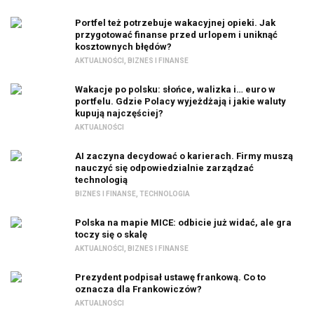
Portfel też potrzebuje wakacyjnej opieki. Jak
przygotować finanse przed urlopem i uniknąć
kosztownych błędów?
AKTUALNOŚCI
,
BIZNES I FINANSE
Wakacje po polsku: słońce, walizka i… euro w
portfelu. Gdzie Polacy wyjeżdżają i jakie waluty
kupują najczęściej?
AKTUALNOŚCI
AI zaczyna decydować o karierach. Firmy muszą
nauczyć się odpowiedzialnie zarządzać
technologią
BIZNES I FINANSE
,
TECHNOLOGIA
Polska na mapie MICE: odbicie już widać, ale gra
toczy się o skalę
AKTUALNOŚCI
,
BIZNES I FINANSE
Prezydent podpisał ustawę frankową. Co to
oznacza dla Frankowiczów?
AKTUALNOŚCI