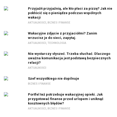
Przyjaźń przyjaźnią, ale kto płaci za pizzę? Jak nie
pokłócić się o pieniądze podczas wspólnych
wakacji
AKTUALNOŚCI
,
BIZNES I FINANSE
Wakacyjne zdjęcie z przyjaciółmi? Zanim
wrzucisz je do sieci, zapytaj.
AKTUALNOŚCI
,
TECHNOLOGIA
Nie wystarczy słyszeć. Trzeba słuchać. Dlaczego
uważna komunikacja jest podstawą bezpiecznych
relacji?
AKTUALNOŚCI
Szef wszystkiego nie dopilnuje
BIZNES I FINANSE
Portfel też potrzebuje wakacyjnej opieki. Jak
przygotować finanse przed urlopem i uniknąć
kosztownych błędów?
AKTUALNOŚCI
,
BIZNES I FINANSE