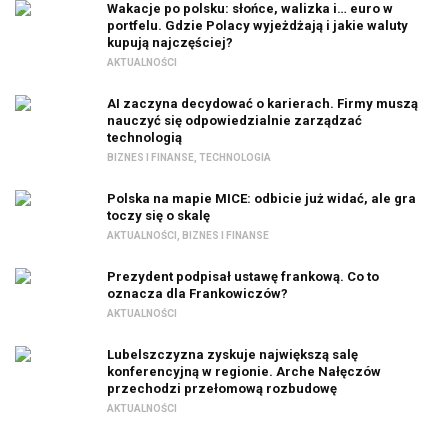
Wakacje po polsku: słońce, walizka i… euro w
portfelu. Gdzie Polacy wyjeżdżają i jakie waluty
kupują najczęściej?
AKTUALNOŚCI
AI zaczyna decydować o karierach. Firmy muszą
nauczyć się odpowiedzialnie zarządzać
technologią
BIZNES I FINANSE
,
TECHNOLOGIA
Polska na mapie MICE: odbicie już widać, ale gra
toczy się o skalę
AKTUALNOŚCI
,
BIZNES I FINANSE
Prezydent podpisał ustawę frankową. Co to
oznacza dla Frankowiczów?
AKTUALNOŚCI
Lubelszczyzna zyskuje największą salę
konferencyjną w regionie. Arche Nałęczów
przechodzi przełomową rozbudowę
AKTUALNOŚCI