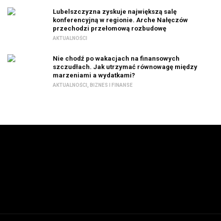
Lubelszczyzna zyskuje największą salę
konferencyjną w regionie. Arche Nałęczów
przechodzi przełomową rozbudowę
AKTUALNOŚCI
Nie chodź po wakacjach na finansowych
szczudłach. Jak utrzymać równowagę między
marzeniami a wydatkami?
AKTUALNOŚCI
,
BIZNES I FINANSE