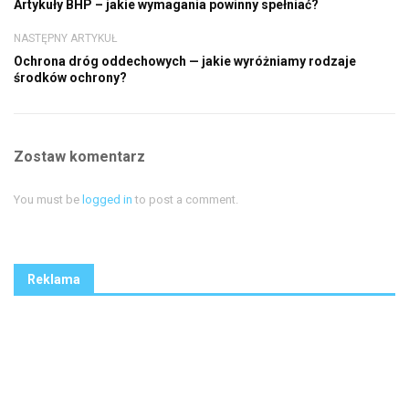
Artykuły BHP – jakie wymagania powinny spełniać?
NASTĘPNY ARTYKUŁ
Ochrona dróg oddechowych — jakie wyróżniamy rodzaje
środków ochrony?
Zostaw komentarz
You must be
logged in
to post a comment.
Reklama