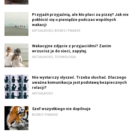
Przyjaźń przyjaźnią, ale kto płaci za pizzę? Jak nie
pokłócić się o pieniądze podczas wspólnych
wakacji
AKTUALNOŚCI
,
BIZNES I FINANSE
Wakacyjne zdjęcie z przyjaciółmi? Zanim
wrzucisz je do sieci, zapytaj.
AKTUALNOŚCI
,
TECHNOLOGIA
Nie wystarczy słyszeć. Trzeba słuchać. Dlaczego
uważna komunikacja jest podstawą bezpiecznych
relacji?
AKTUALNOŚCI
Szef wszystkiego nie dopilnuje
BIZNES I FINANSE