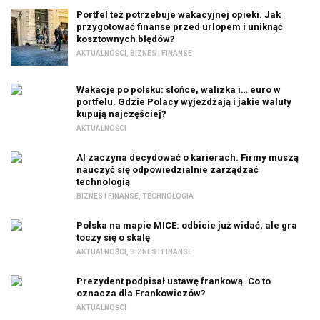
Portfel też potrzebuje wakacyjnej opieki. Jak
przygotować finanse przed urlopem i uniknąć
kosztownych błędów?
AKTUALNOŚCI
,
BIZNES I FINANSE
Wakacje po polsku: słońce, walizka i… euro w
portfelu. Gdzie Polacy wyjeżdżają i jakie waluty
kupują najczęściej?
AKTUALNOŚCI
AI zaczyna decydować o karierach. Firmy muszą
nauczyć się odpowiedzialnie zarządzać
technologią
BIZNES I FINANSE
,
TECHNOLOGIA
Polska na mapie MICE: odbicie już widać, ale gra
toczy się o skalę
AKTUALNOŚCI
,
BIZNES I FINANSE
Prezydent podpisał ustawę frankową. Co to
oznacza dla Frankowiczów?
AKTUALNOŚCI