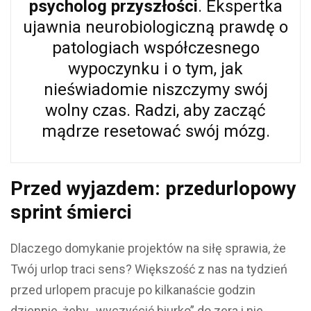
psycholog przyszłośc
i
. Ekspertka
ujawnia neurobiologiczną prawdę o
patologiach współczesnego
wypoczynku i o tym, jak
nieświadomie niszczymy swój
wolny czas. Radzi, aby zacząć
mądrze resetować swój mózg.
Przed wyjazdem: p
rzedurlopowy
sprint śmierci
Dlaczego domykanie projektów na siłę sprawia, że
Twój urlop traci sens?
Większość z nas na tydzień
przed urlopem pracuje po kilkanaście godzin
dziennie, żeby „wyczyścić biurko” do zera i nie