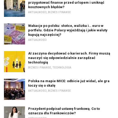
przygotować finanse przed urlopem i uniknąć
kosztownych błędów?
AKTUALNOŚCI
,
BIZNES I FINANSE
Wakacje po polsku: słońce, walizka i… euro w
portfelu. Gdzie Polacy wyjeżdżają i jakie waluty
kupują najczęściej?
AKTUALNOŚCI
AI zaczyna decydować o karierach. Firmy muszą
nauczyć się odpowiedzialnie zarządzać
technologią
BIZNES I FINANSE
,
TECHNOLOGIA
Polska na mapie MICE: odbicie już widać, ale gra
toczy się o skalę
AKTUALNOŚCI
,
BIZNES I FINANSE
Prezydent podpisał ustawę frankową. Co to
oznacza dla Frankowiczów?