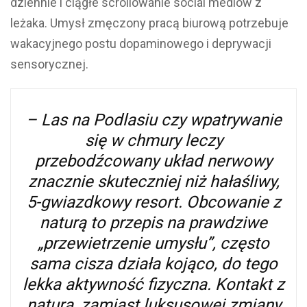
dziennie i ciągłe scrollowanie social mediów z
leżaka. Umysł zmęczony pracą biurową potrzebuje
wakacyjnego postu dopaminowego i deprywacji
sensorycznej.
– Las na Podlasiu czy wpatrywanie
się w chmury leczy
przebodźcowany układ nerwowy
znacznie skuteczniej niż hałaśliwy,
5-gwiazdkowy resort. Obcowanie z
naturą to przepis na prawdziwe
„przewietrzenie umysłu”, często
sama cisza działa kojąco, do tego
lekka aktywność fizyczna. Kontakt z
naturą, zamiast luksusowej zmiany