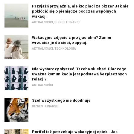
Przyjaźń przyjaźnią, ale kto płaci za pizzę? Jak nie
pokłócić się o pieniądze podczas wspólnych
wakacji
AKTUALNOŚCI
,
BIZNES I FINANSE
Wakacyjne zdjęcie z przyjaciółmi? Zanim
wrzucisz je do sieci, zapytaj.
AKTUALNOŚCI
,
TECHNOLOGIA
Nie wystarczy słyszeć. Trzeba słuchać. Dlaczego
uważna komunikacja jest podstawą bezpiecznych
relacji?
AKTUALNOŚCI
Szef wszystkiego nie dopilnuje
BIZNES I FINANSE
Portfel też potrzebuje wakacyjnej opieki. Jak