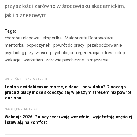
przyszłości zarówno w środowisku akademickim,
jak i biznesowym.
Tags:
choroba urlopowa
ekspertka
Małgorzata Dobrowolska
mentorka
odpoczynek
powrót do pracy
przebodźcowanie
psycholog przyszłości
psychologia
regeneracja
stres
urlop
wakacje
workation
zdrowie psychiczne
zmęczenie
WCZEŚNIEJSZY ARTYKUŁ
Laptop z widokiem na morze, a dane… na widoku? Dlaczego
praca z plaży może skończyć się większym stresem niż powrót
z urlopu
NASTĘPNY ARTYKUŁ
Wakacje 2026: Polacy rezerwują wcześniej, wyjeżdżają częściej
i stawiają na komfort