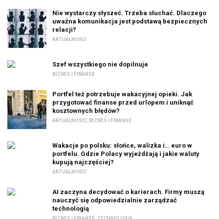
Nie wystarczy słyszeć. Trzeba słuchać. Dlaczego
uważna komunikacja jest podstawą bezpiecznych
relacji?
AKTUALNOŚCI
Szef wszystkiego nie dopilnuje
BIZNES I FINANSE
Portfel też potrzebuje wakacyjnej opieki. Jak
przygotować finanse przed urlopem i uniknąć
kosztownych błędów?
AKTUALNOŚCI
,
BIZNES I FINANSE
Wakacje po polsku: słońce, walizka i… euro w
portfelu. Gdzie Polacy wyjeżdżają i jakie waluty
kupują najczęściej?
AKTUALNOŚCI
AI zaczyna decydować o karierach. Firmy muszą
nauczyć się odpowiedzialnie zarządzać
technologią
BIZNES I FINANSE
,
TECHNOLOGIA