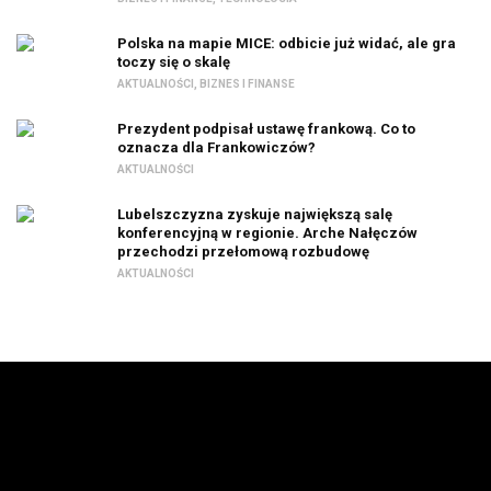
Polska na mapie MICE: odbicie już widać, ale gra
toczy się o skalę
AKTUALNOŚCI
,
BIZNES I FINANSE
Prezydent podpisał ustawę frankową. Co to
oznacza dla Frankowiczów?
AKTUALNOŚCI
Lubelszczyzna zyskuje największą salę
konferencyjną w regionie. Arche Nałęczów
przechodzi przełomową rozbudowę
AKTUALNOŚCI