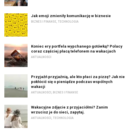
Jak emoji zmieniły komunikację w biznesie
BIZNES I FINANSE
,
TECHNOLOGIA
Koniec ery portfela wypchanego gotówką? Polacy
coraz częściej płacą telefonem na wakacjach
AKTUALNOŚCI
Przyjaźń przyjaźnią, ale kto płaci za pizzę? Jak nie
pokłócić się o pieniądze podczas wspólnych
wakacji
AKTUALNOŚCI
,
BIZNES I FINANSE
Wakacyjne zdjęcie z przyjaciółmi? Zanim
wrzucisz je do sieci, zapytaj.
AKTUALNOŚCI
,
TECHNOLOGIA