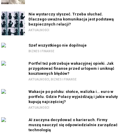
Nie wystarczy słyszeć. Trzeba słuchać.
Dlaczego uważna komunikacja jest podstawą
bezpiecznych relacji?
AKTUALNOŚCI
Szef wszystkiego nie dopilnuje
BIZNES I FINANSE
Portfel też potrzebuje wakacyjnej opieki. Jak
przygotować finanse przed urlopem i uniknąć
kosztownych błędów?
AKTUALNOŚCI
,
BIZNES I FINANSE
Wakacje po polsku: słońce, walizka i… euro w
portfelu. Gdzie Polacy wyjeżdżają i jakie waluty
kupują najczęściej?
AKTUALNOŚCI
AI zaczyna decydować o karierach. Firmy
muszą nauczyć się odpowiedzialnie zarządzać
technologią