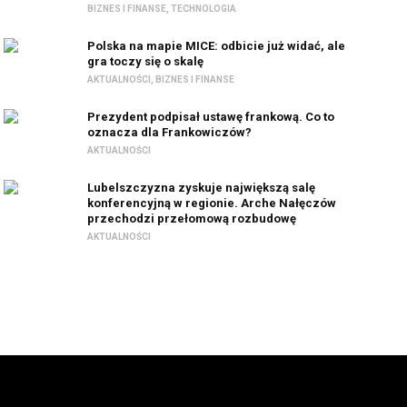
BIZNES I FINANSE
,
TECHNOLOGIA
Polska na mapie MICE: odbicie już widać, ale
gra toczy się o skalę
AKTUALNOŚCI
,
BIZNES I FINANSE
Prezydent podpisał ustawę frankową. Co to
oznacza dla Frankowiczów?
AKTUALNOŚCI
Lubelszczyzna zyskuje największą salę
konferencyjną w regionie. Arche Nałęczów
przechodzi przełomową rozbudowę
AKTUALNOŚCI