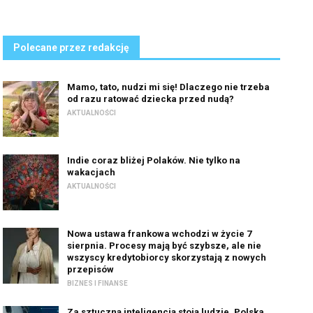
Polecane przez redakcję
Mamo, tato, nudzi mi się! Dlaczego nie trzeba
od razu ratować dziecka przed nudą?
AKTUALNOŚCI
Indie coraz bliżej Polaków. Nie tylko na
wakacjach
AKTUALNOŚCI
Nowa ustawa frankowa wchodzi w życie 7
sierpnia. Procesy mają być szybsze, ale nie
wszyscy kredytobiorcy skorzystają z nowych
przepisów
BIZNES I FINANSE
Za sztuczną inteligencją stoją ludzie. Polska