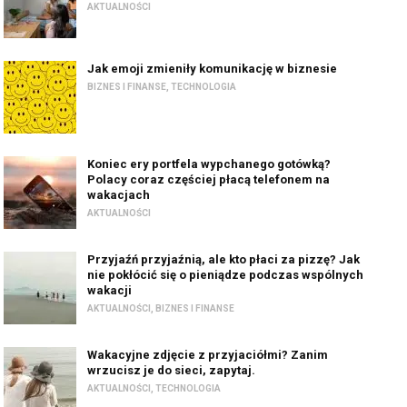
AKTUALNOŚCI
Jak emoji zmieniły komunikację w biznesie
BIZNES I FINANSE
,
TECHNOLOGIA
Koniec ery portfela wypchanego gotówką?
Polacy coraz częściej płacą telefonem na
wakacjach
AKTUALNOŚCI
Przyjaźń przyjaźnią, ale kto płaci za pizzę? Jak
nie pokłócić się o pieniądze podczas wspólnych
wakacji
AKTUALNOŚCI
,
BIZNES I FINANSE
Wakacyjne zdjęcie z przyjaciółmi? Zanim
wrzucisz je do sieci, zapytaj.
AKTUALNOŚCI
,
TECHNOLOGIA