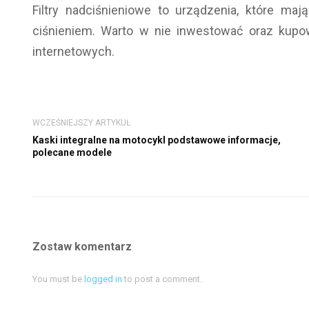
Filtry nadciśnieniowe to urządzenia, które ma
ciśnieniem. Warto w nie inwestować oraz ku
internetowych.
WCZEŚNIEJSZY ARTYKUŁ
Kaski integralne na motocykl podstawowe informacje,
polecane modele
Zostaw komentarz
You must be
logged in
to post a comment.