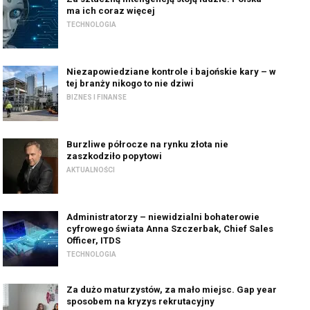
ma ich coraz więcej
TECHNOLOGIA
Niezapowiedziane kontrole i bajońskie kary – w
tej branży nikogo to nie dziwi
BIZNES I FINANSE
Burzliwe półrocze na rynku złota nie
zaszkodziło popytowi
AKTUALNOŚCI
Administratorzy – niewidzialni bohaterowie
cyfrowego świata Anna Szczerbak, Chief Sales
Officer, ITDS
TECHNOLOGIA
Za dużo maturzystów, za mało miejsc. Gap year
sposobem na kryzys rekrutacyjny