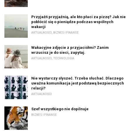
Przyjaźń przyjaźnią, ale kto płaci za pizzę? Jak nie
pokłócić się o pieniądze podczas wspólnych
wakacji
AKTUALNOŚCI
,
BIZNES I FINANSE
Wakacyjne zdjęcie z przyjaciółmi? Zanim
wrzucisz je do sieci, zapytaj.
AKTUALNOŚCI
,
TECHNOLOGIA
Nie wystarczy słyszeć. Trzeba słuchać. Dlaczego
uważna komunikacja jest podstawą bezpiecznych
relacji?
AKTUALNOŚCI
Szef wszystkiego nie dopilnuje
BIZNES I FINANSE