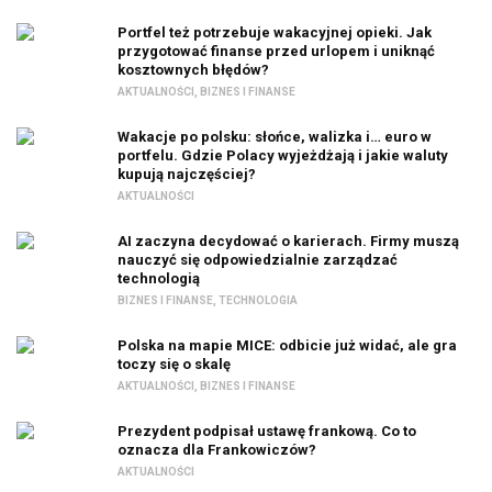
Portfel też potrzebuje wakacyjnej opieki. Jak
przygotować finanse przed urlopem i uniknąć
kosztownych błędów?
AKTUALNOŚCI
,
BIZNES I FINANSE
Wakacje po polsku: słońce, walizka i… euro w
portfelu. Gdzie Polacy wyjeżdżają i jakie waluty
kupują najczęściej?
AKTUALNOŚCI
AI zaczyna decydować o karierach. Firmy muszą
nauczyć się odpowiedzialnie zarządzać
technologią
BIZNES I FINANSE
,
TECHNOLOGIA
Polska na mapie MICE: odbicie już widać, ale gra
toczy się o skalę
AKTUALNOŚCI
,
BIZNES I FINANSE
Prezydent podpisał ustawę frankową. Co to
oznacza dla Frankowiczów?
AKTUALNOŚCI