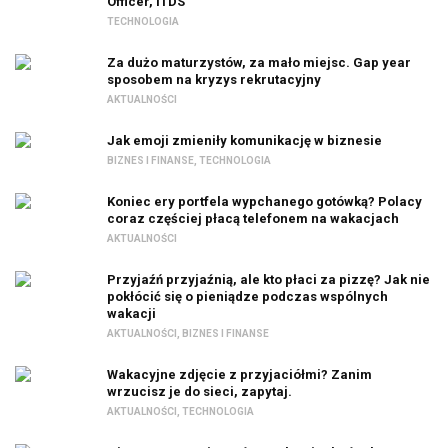
Officer, ITDS
TECHNOLOGIA
Za dużo maturzystów, za mało miejsc. Gap year
sposobem na kryzys rekrutacyjny
AKTUALNOŚCI
Jak emoji zmieniły komunikację w biznesie
BIZNES I FINANSE
,
TECHNOLOGIA
Koniec ery portfela wypchanego gotówką? Polacy
coraz częściej płacą telefonem na wakacjach
AKTUALNOŚCI
Przyjaźń przyjaźnią, ale kto płaci za pizzę? Jak nie
pokłócić się o pieniądze podczas wspólnych
wakacji
AKTUALNOŚCI
,
BIZNES I FINANSE
Wakacyjne zdjęcie z przyjaciółmi? Zanim
wrzucisz je do sieci, zapytaj.
AKTUALNOŚCI
,
TECHNOLOGIA