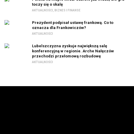
toczy się o skalę
AKTUALNOŚCI
,
BIZNES I FINANSE
Prezydent podpisał ustawę frankową. Co to
oznacza dla Frankowiczów?
AKTUALNOŚCI
Lubelszczyzna zyskuje największą salę
konferencyjną w regionie. Arche Nałęczów
przechodzi przełomową rozbudowę
AKTUALNOŚCI