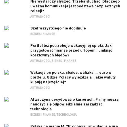
Nie wystarczy słyszeć. Trzeba słuchać. Dlaczego
uważna komunikacja jest podstawą bezpiecznych
relacji?
AKTUALNOŚCI
Szef wszystkiego nie dopilnuje
BIZNES I FINANSE
Portfel też potrzebuje wakacyjnej opieki. Jak
przygotować finanse przed urlopem i uniknąć
kosztownych błędów?
AKTUALNOŚCI
,
BIZNES I FINANSE
Wakacje po polsku: słońce, walizka i… euro w
portfelu. Gdzie Polacy wyjeżdżają i jakie waluty
kupują najczęściej?
AKTUALNOŚCI
AI zaczyna decydować o karierach. Firmy muszą
nauczyć się odpowiedzialnie zarządzać
technologią
BIZNES I FINANSE
,
TECHNOLOGIA
Polska na mapie MICE: odbicie już widać, ale gra