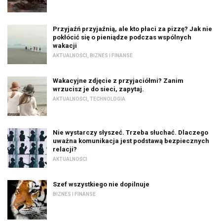
Przyjaźń przyjaźnią, ale kto płaci za pizzę? Jak nie
pokłócić się o pieniądze podczas wspólnych
wakacji
AKTUALNOŚCI
,
BIZNES I FINANSE
Wakacyjne zdjęcie z przyjaciółmi? Zanim
wrzucisz je do sieci, zapytaj.
AKTUALNOŚCI
,
TECHNOLOGIA
Nie wystarczy słyszeć. Trzeba słuchać. Dlaczego
uważna komunikacja jest podstawą bezpiecznych
relacji?
AKTUALNOŚCI
Szef wszystkiego nie dopilnuje
BIZNES I FINANSE