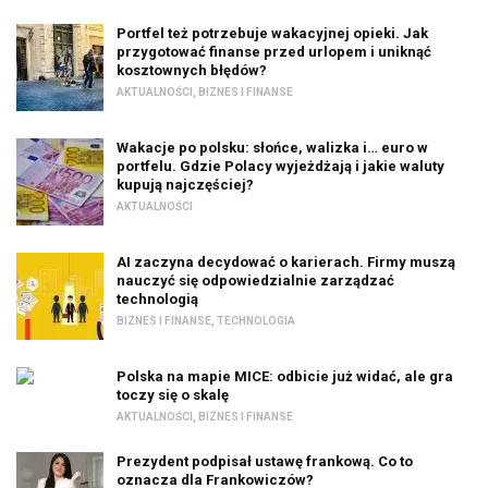
Portfel też potrzebuje wakacyjnej opieki. Jak
przygotować finanse przed urlopem i uniknąć
kosztownych błędów?
AKTUALNOŚCI
,
BIZNES I FINANSE
Wakacje po polsku: słońce, walizka i… euro w
portfelu. Gdzie Polacy wyjeżdżają i jakie waluty
kupują najczęściej?
AKTUALNOŚCI
AI zaczyna decydować o karierach. Firmy muszą
nauczyć się odpowiedzialnie zarządzać
technologią
BIZNES I FINANSE
,
TECHNOLOGIA
Polska na mapie MICE: odbicie już widać, ale gra
toczy się o skalę
AKTUALNOŚCI
,
BIZNES I FINANSE
Prezydent podpisał ustawę frankową. Co to
oznacza dla Frankowiczów?