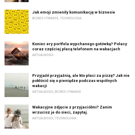
Jak emoji zmieniły komunikację w biznesie
BIZNES I FINANSE
,
TECHNOLOGIA
Koniec ery portfela wypchanego gotówką? Polacy
coraz częściej płacą telefonem na wakacjach
AKTUALNOŚCI
Przyjaźń przyjaźnią, ale kto płaci za pizzę? Jak nie
pokłócić się o pieniądze podczas wspólnych
wakacji
AKTUALNOŚCI
,
BIZNES I FINANSE
Wakacyjne zdjęcie z przyjaciółmi? Zanim
wrzucisz je do sieci, zapytaj.
AKTUALNOŚCI
,
TECHNOLOGIA