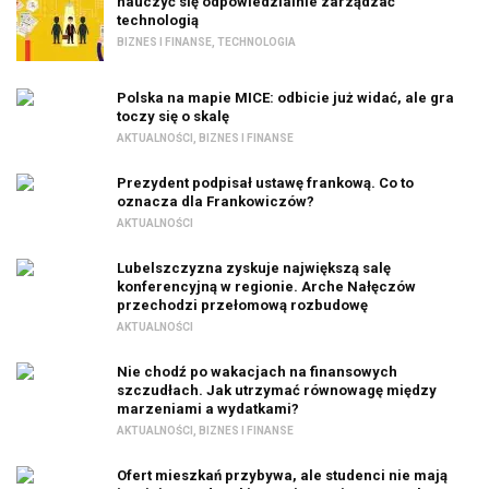
nauczyć się odpowiedzialnie zarządzać
technologią
BIZNES I FINANSE
,
TECHNOLOGIA
Polska na mapie MICE: odbicie już widać, ale gra
toczy się o skalę
AKTUALNOŚCI
,
BIZNES I FINANSE
Prezydent podpisał ustawę frankową. Co to
oznacza dla Frankowiczów?
AKTUALNOŚCI
Lubelszczyzna zyskuje największą salę
konferencyjną w regionie. Arche Nałęczów
przechodzi przełomową rozbudowę
AKTUALNOŚCI
Nie chodź po wakacjach na finansowych
szczudłach. Jak utrzymać równowagę między
marzeniami a wydatkami?
AKTUALNOŚCI
,
BIZNES I FINANSE
Ofert mieszkań przybywa, ale studenci nie mają