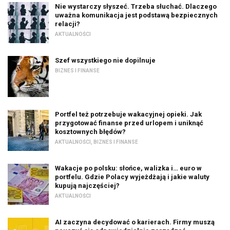
Nie wystarczy słyszeć. Trzeba słuchać. Dlaczego
uważna komunikacja jest podstawą bezpiecznych
relacji?
AKTUALNOŚCI
Szef wszystkiego nie dopilnuje
BIZNES I FINANSE
Portfel też potrzebuje wakacyjnej opieki. Jak
przygotować finanse przed urlopem i uniknąć
kosztownych błędów?
AKTUALNOŚCI
,
BIZNES I FINANSE
Wakacje po polsku: słońce, walizka i… euro w
portfelu. Gdzie Polacy wyjeżdżają i jakie waluty
kupują najczęściej?
AKTUALNOŚCI
AI zaczyna decydować o karierach. Firmy muszą