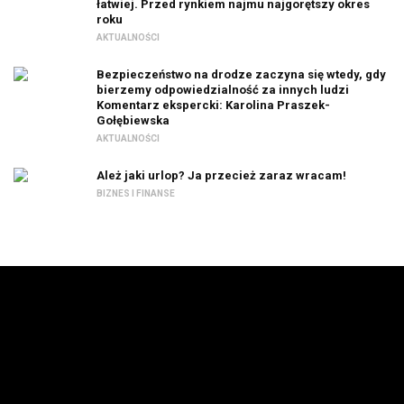
łatwiej. Przed rynkiem najmu najgorętszy okres
roku
AKTUALNOŚCI
Bezpieczeństwo na drodze zaczyna się wtedy, gdy
bierzemy odpowiedzialność za innych ludzi
Komentarz ekspercki: Karolina Praszek-
Gołębiewska
AKTUALNOŚCI
Ależ jaki urlop? Ja przecież zaraz wracam!
BIZNES I FINANSE