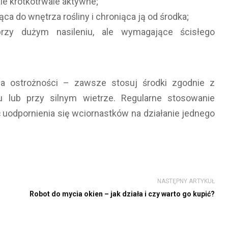
ale krótkotrwale aktywne;
a do wnętrza rośliny i chroniąca ją od środka;
rzy dużym nasileniu, ale wymagające ścisłego
a ostrożności – zawsze stosuj środki zgodnie z
u lub przy silnym wietrze. Regularne stosowanie
uodpornienia się wciornastków na działanie jednego
NASTĘPNY ARTYKUŁ
Robot do mycia okien – jak działa i czy warto go kupić?