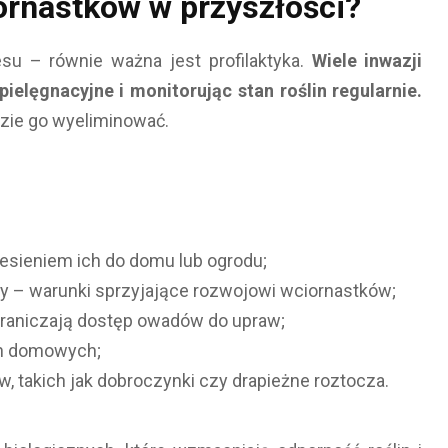
ornastków w przyszłości?
su – równie ważna jest profilaktyka.
Wiele inwazji
ielęgnacyjne i monitorując stan roślin regularnie.
dzie go wyeliminować.
esieniem ich do domu lub ogrodu;
ury – warunki sprzyjające rozwojowi wciornastków;
graniczają dostęp owadów do upraw;
lin domowych;
, takich jak dobroczynki czy drapieżne roztocza.