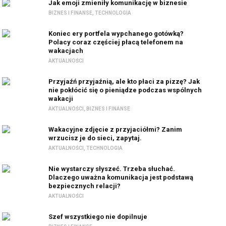
Jak emoji zmieniły komunikację w biznesie
BIZNES I FINANSE
,
TECHNOLOGIA
Koniec ery portfela wypchanego gotówką?
Polacy coraz częściej płacą telefonem na
wakacjach
AKTUALNOŚCI
Przyjaźń przyjaźnią, ale kto płaci za pizzę? Jak
nie pokłócić się o pieniądze podczas wspólnych
wakacji
AKTUALNOŚCI
,
BIZNES I FINANSE
Wakacyjne zdjęcie z przyjaciółmi? Zanim
wrzucisz je do sieci, zapytaj.
AKTUALNOŚCI
,
TECHNOLOGIA
Nie wystarczy słyszeć. Trzeba słuchać.
Dlaczego uważna komunikacja jest podstawą
bezpiecznych relacji?
AKTUALNOŚCI
Szef wszystkiego nie dopilnuje