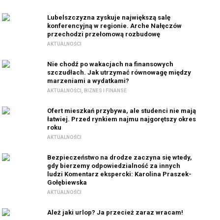
Lubelszczyzna zyskuje największą salę
konferencyjną w regionie. Arche Nałęczów
przechodzi przełomową rozbudowę
AKTUALNOŚCI
Nie chodź po wakacjach na finansowych
szczudłach. Jak utrzymać równowagę między
marzeniami a wydatkami?
AKTUALNOŚCI
,
BIZNES I FINANSE
Ofert mieszkań przybywa, ale studenci nie mają
łatwiej. Przed rynkiem najmu najgorętszy okres
roku
AKTUALNOŚCI
Bezpieczeństwo na drodze zaczyna się wtedy,
gdy bierzemy odpowiedzialność za innych
ludzi Komentarz ekspercki: Karolina Praszek-
Gołębiewska
AKTUALNOŚCI
Ależ jaki urlop? Ja przecież zaraz wracam!