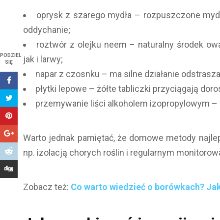
oprysk z szarego mydła – rozpuszczone mydło
oddychanie;
roztwór z olejku neem – naturalny środek owa
PODZIEL
jak i larwy;
SIĘ
napar z czosnku – ma silne działanie odstrasza
płytki lepowe – żółte tabliczki przyciągają doros
przemywanie liści alkoholem izopropylowym – sk
Warto jednak pamiętać, że domowe metody najlepi
np. izolacją chorych roślin i regularnym monitoro
Zobacz też:
Co warto wiedzieć o borówkach? Jak