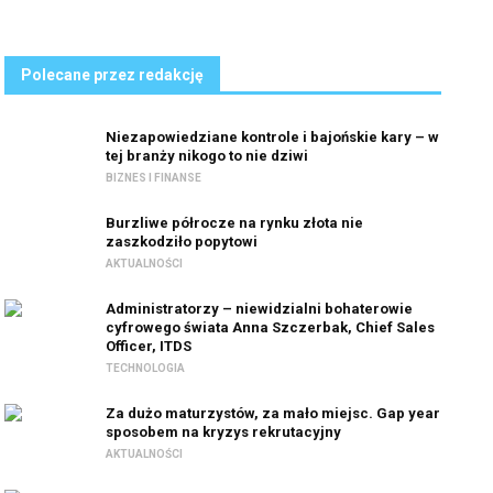
Polecane przez redakcję
Niezapowiedziane kontrole i bajońskie kary – w
tej branży nikogo to nie dziwi
BIZNES I FINANSE
Burzliwe półrocze na rynku złota nie
zaszkodziło popytowi
AKTUALNOŚCI
Administratorzy – niewidzialni bohaterowie
cyfrowego świata Anna Szczerbak, Chief Sales
Officer, ITDS
TECHNOLOGIA
Za dużo maturzystów, za mało miejsc. Gap year
sposobem na kryzys rekrutacyjny
AKTUALNOŚCI