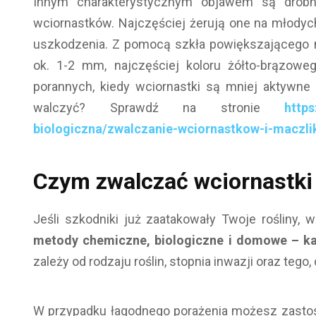
Innym charakterystycznym objawem są drobn
wciornastków. Najczęściej żerują one na młodyc
uszkodzenia. Z pomocą szkła powiększającego 
ok. 1-2 mm, najczęściej koloru żółto-brązowe
porannych, kiedy wciornastki są mniej aktywne 
walczyć? Sprawdź na stronie
https
biologiczna/zwalczanie-wciornastkow-i-maczli
Czym zwalczać wciornastki 
Jeśli szkodniki już zaatakowały Twoje rośliny, 
metody chemiczne, biologiczne i domowe – każ
zależy od rodzaju roślin, stopnia inwazji oraz tego
W przypadku łagodnego porażenia możesz zastos