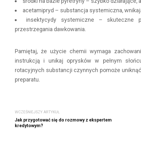
środki na bazie pyretryny – szybko działające, 
acetamipryd – substancja systemiczna, wnikając
insektycydy systemiczne – skuteczne p
przestrzegania dawkowania.
Pamiętaj, że użycie chemii wymaga zachowani
instrukcją i unikaj oprysków w pełnym słońc
rotacyjnych substancji czynnych pomoże uniknąć 
preparatu.
WCZEŚNIEJSZY ARTYKUŁ
Jak przygotować się do rozmowy z ekspertem
kredytowym?