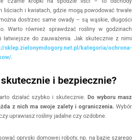
e czarne kropki na spodzie liści – to odchody
h liściach i kwiatach, gdzie mogą powodować trwałe
można dostrzec same owady – są wąskie, długości
go. Warto również sprawdzać rośliny w godzinach
i łatwiejsze do zauważenia. Jak skutecznie z nimi
://sklep.zielonymdogory.net.pl/kategoria/ochrona-
kow/
.
skutecznie i bezpiecznie?
warto działać szybko i skutecznie.
Do wyboru masz
da z nich ma swoje zalety i ograniczenia.
Wybór
, czy uprawiasz rośliny jadalne czy ozdobne.
ować opryski domowej roboty, np. na bazie szarego