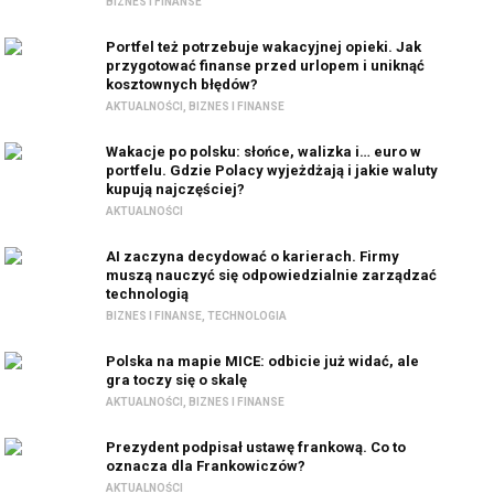
BIZNES I FINANSE
Portfel też potrzebuje wakacyjnej opieki. Jak
przygotować finanse przed urlopem i uniknąć
kosztownych błędów?
AKTUALNOŚCI
,
BIZNES I FINANSE
Wakacje po polsku: słońce, walizka i… euro w
portfelu. Gdzie Polacy wyjeżdżają i jakie waluty
kupują najczęściej?
AKTUALNOŚCI
AI zaczyna decydować o karierach. Firmy
muszą nauczyć się odpowiedzialnie zarządzać
technologią
BIZNES I FINANSE
,
TECHNOLOGIA
Polska na mapie MICE: odbicie już widać, ale
gra toczy się o skalę
AKTUALNOŚCI
,
BIZNES I FINANSE
Prezydent podpisał ustawę frankową. Co to
oznacza dla Frankowiczów?
AKTUALNOŚCI