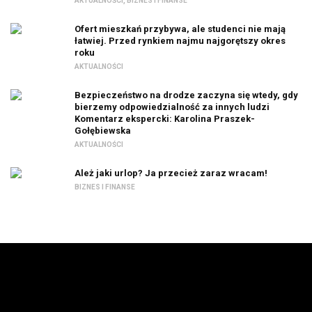
AKTUALNOŚCI
,
BIZNES I FINANSE
Ofert mieszkań przybywa, ale studenci nie mają
łatwiej. Przed rynkiem najmu najgorętszy okres
roku
AKTUALNOŚCI
Bezpieczeństwo na drodze zaczyna się wtedy, gdy
bierzemy odpowiedzialność za innych ludzi
Komentarz ekspercki: Karolina Praszek-
Gołębiewska
AKTUALNOŚCI
Ależ jaki urlop? Ja przecież zaraz wracam!
BIZNES I FINANSE