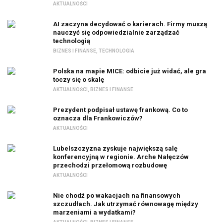
AKTUALNOŚCI
AI zaczyna decydować o karierach. Firmy muszą
nauczyć się odpowiedzialnie zarządzać
technologią
BIZNES I FINANSE
,
TECHNOLOGIA
Polska na mapie MICE: odbicie już widać, ale gra
toczy się o skalę
AKTUALNOŚCI
,
BIZNES I FINANSE
Prezydent podpisał ustawę frankową. Co to
oznacza dla Frankowiczów?
AKTUALNOŚCI
Lubelszczyzna zyskuje największą salę
konferencyjną w regionie. Arche Nałęczów
przechodzi przełomową rozbudowę
AKTUALNOŚCI
Nie chodź po wakacjach na finansowych
szczudłach. Jak utrzymać równowagę między
marzeniami a wydatkami?