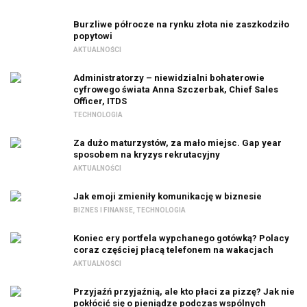
Burzliwe półrocze na rynku złota nie zaszkodziło
popytowi
AKTUALNOŚCI
Administratorzy – niewidzialni bohaterowie
cyfrowego świata Anna Szczerbak, Chief Sales
Officer, ITDS
TECHNOLOGIA
Za dużo maturzystów, za mało miejsc. Gap year
sposobem na kryzys rekrutacyjny
AKTUALNOŚCI
Jak emoji zmieniły komunikację w biznesie
BIZNES I FINANSE
,
TECHNOLOGIA
Koniec ery portfela wypchanego gotówką? Polacy
coraz częściej płacą telefonem na wakacjach
AKTUALNOŚCI
Przyjaźń przyjaźnią, ale kto płaci za pizzę? Jak nie
pokłócić się o pieniądze podczas wspólnych