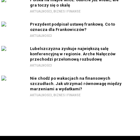
gra toczy się o skalę
AKTUALNOŚCI
,
BIZNES I FINANSE
Prezydent podpisał ustawę frankową. Co to
oznacza dla Frankowiczów?
AKTUALNOŚCI
Lubelszczyzna zyskuje największą salę
konferencyjną w regionie. Arche Nałęczów
przechodzi przełomową rozbudowę
AKTUALNOŚCI
Nie chodź po wakacjach na finansowych
szczudłach. Jak utrzymać równowagę między
marzeniami a wydatkami?
AKTUALNOŚCI
,
BIZNES I FINANSE