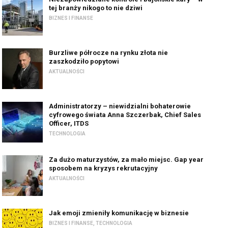
tej branży nikogo to nie dziwi
BIZNES I FINANSE
Burzliwe półrocze na rynku złota nie
zaszkodziło popytowi
AKTUALNOŚCI
Administratorzy – niewidzialni bohaterowie
cyfrowego świata Anna Szczerbak, Chief Sales
Officer, ITDS
TECHNOLOGIA
Za dużo maturzystów, za mało miejsc. Gap year
sposobem na kryzys rekrutacyjny
AKTUALNOŚCI
Jak emoji zmieniły komunikację w biznesie
BIZNES I FINANSE
,
TECHNOLOGIA