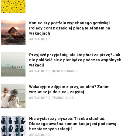
Koniec ery portfela wypchanego gotówką?
Polacy coraz częściej płacą telefonem na
wakacjach
AKTUALNOŚCI
Przyjaźń przyjaźnią, ale kto płaci za pizzę? Jak
nie pokłócić się o pieniądze podczas wspólnych
wakacji
AKTUALNOŚCI
,
BIZNES I FINANSE
Wakacyjne zdjęcie z przyjaciółmi? Zanim
wrzucisz je do sieci, zapytaj.
AKTUALNOŚCI
,
TECHNOLOGIA
Nie wystarczy słyszeć. Trzeba słuchać.
Dlaczego uważna komunikacja jest podstawą
bezpiecznych relacji?
AKTUALNOŚCI