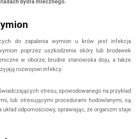
stadach bydła mlecznego.
wymion
ych do zapalenia wymion u krów jest infekcja
 wymion poprzez uszkodzenia skóry lub brodawek
eniczne w oborze, brudne stanowiska doju, a także
yjają rozwojowi infekcji.
doświadczających stresu, spowodowanego na przykład
mi, lub stresującymi procedurami hodowlanymi, są
a układ odpornościowy, sprawiając, że organizm staje