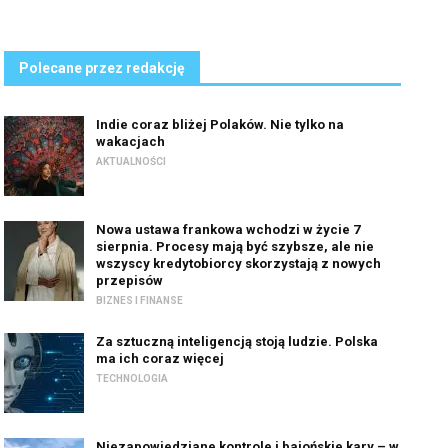
Polecane przez redakcję
Indie coraz bliżej Polaków. Nie tylko na
wakacjach
AKTUALNOŚCI
Nowa ustawa frankowa wchodzi w życie 7
sierpnia. Procesy mają być szybsze, ale nie
wszyscy kredytobiorcy skorzystają z nowych
przepisów
BIZNES I FINANSE
Za sztuczną inteligencją stoją ludzie. Polska
ma ich coraz więcej
TECHNOLOGIA
Niezapowiedziane kontrole i bajońskie kary – w