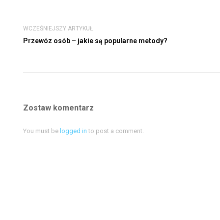
WCZEŚNIEJSZY ARTYKUŁ
Przewóz osób – jakie są popularne metody?
Zostaw komentarz
You must be
logged in
to post a comment.