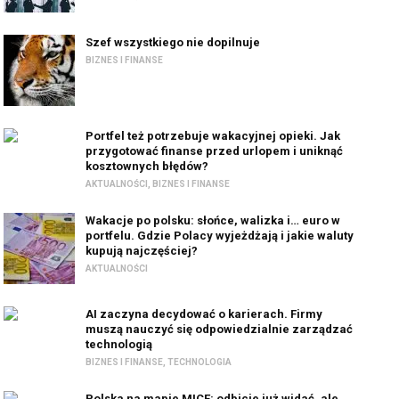
Szef wszystkiego nie dopilnuje
BIZNES I FINANSE
Portfel też potrzebuje wakacyjnej opieki. Jak
przygotować finanse przed urlopem i uniknąć
kosztownych błędów?
AKTUALNOŚCI
,
BIZNES I FINANSE
Wakacje po polsku: słońce, walizka i… euro w
portfelu. Gdzie Polacy wyjeżdżają i jakie waluty
kupują najczęściej?
AKTUALNOŚCI
AI zaczyna decydować o karierach. Firmy
muszą nauczyć się odpowiedzialnie zarządzać
technologią
BIZNES I FINANSE
,
TECHNOLOGIA
Polska na mapie MICE: odbicie już widać, ale