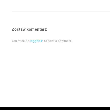
Zostaw komentarz
You must be
logged in
to post a comment.