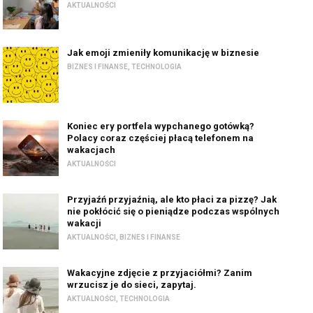
AKTUALNOŚCI
Jak emoji zmieniły komunikację w biznesie
BIZNES I FINANSE
,
TECHNOLOGIA
Koniec ery portfela wypchanego gotówką?
Polacy coraz częściej płacą telefonem na
wakacjach
AKTUALNOŚCI
Przyjaźń przyjaźnią, ale kto płaci za pizzę? Jak
nie pokłócić się o pieniądze podczas wspólnych
wakacji
AKTUALNOŚCI
,
BIZNES I FINANSE
Wakacyjne zdjęcie z przyjaciółmi? Zanim
wrzucisz je do sieci, zapytaj.
AKTUALNOŚCI
,
TECHNOLOGIA