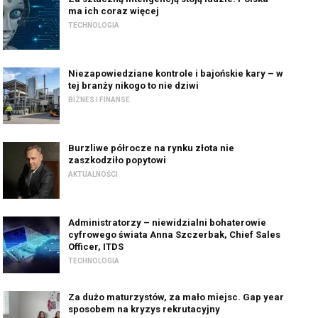
ma ich coraz więcej
TECHNOLOGIA
Niezapowiedziane kontrole i bajońskie kary – w
tej branży nikogo to nie dziwi
BIZNES I FINANSE
Burzliwe półrocze na rynku złota nie
zaszkodziło popytowi
AKTUALNOŚCI
Administratorzy – niewidzialni bohaterowie
cyfrowego świata Anna Szczerbak, Chief Sales
Officer, ITDS
TECHNOLOGIA
Za dużo maturzystów, za mało miejsc. Gap year
sposobem na kryzys rekrutacyjny