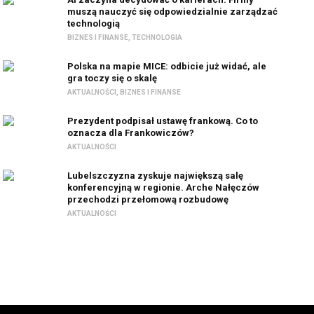
muszą nauczyć się odpowiedzialnie zarządzać
technologią
BIZNES I FINANSE
,
TECHNOLOGIA
Polska na mapie MICE: odbicie już widać, ale
gra toczy się o skalę
AKTUALNOŚCI
,
BIZNES I FINANSE
Prezydent podpisał ustawę frankową. Co to
oznacza dla Frankowiczów?
AKTUALNOŚCI
Lubelszczyzna zyskuje największą salę
konferencyjną w regionie. Arche Nałęczów
przechodzi przełomową rozbudowę
AKTUALNOŚCI