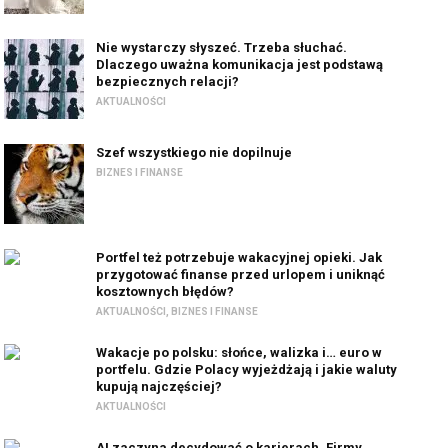
Nie wystarczy słyszeć. Trzeba słuchać.
Dlaczego uważna komunikacja jest podstawą
bezpiecznych relacji?
AKTUALNOŚCI
Szef wszystkiego nie dopilnuje
BIZNES I FINANSE
Portfel też potrzebuje wakacyjnej opieki. Jak
przygotować finanse przed urlopem i uniknąć
kosztownych błędów?
AKTUALNOŚCI
,
BIZNES I FINANSE
Wakacje po polsku: słońce, walizka i… euro w
portfelu. Gdzie Polacy wyjeżdżają i jakie waluty
kupują najczęściej?
AKTUALNOŚCI
AI zaczyna decydować o karierach. Firmy