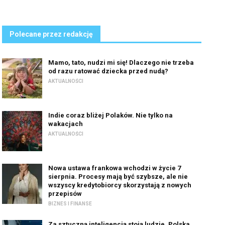
Polecane przez redakcję
Mamo, tato, nudzi mi się! Dlaczego nie trzeba
od razu ratować dziecka przed nudą?
AKTUALNOŚCI
Indie coraz bliżej Polaków. Nie tylko na
wakacjach
AKTUALNOŚCI
Nowa ustawa frankowa wchodzi w życie 7
sierpnia. Procesy mają być szybsze, ale nie
wszyscy kredytobiorcy skorzystają z nowych
przepisów
BIZNES I FINANSE
Za sztuczną inteligencją stoją ludzie. Polska