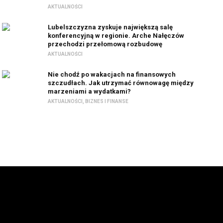
AKTUALNOŚCI
Lubelszczyzna zyskuje największą salę
konferencyjną w regionie. Arche Nałęczów
przechodzi przełomową rozbudowę
AKTUALNOŚCI
Nie chodź po wakacjach na finansowych
szczudłach. Jak utrzymać równowagę między
marzeniami a wydatkami?
AKTUALNOŚCI
,
BIZNES I FINANSE