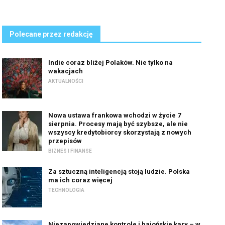
Polecane przez redakcję
Indie coraz bliżej Polaków. Nie tylko na
wakacjach
AKTUALNOŚCI
Nowa ustawa frankowa wchodzi w życie 7
sierpnia. Procesy mają być szybsze, ale nie
wszyscy kredytobiorcy skorzystają z nowych
przepisów
BIZNES I FINANSE
Za sztuczną inteligencją stoją ludzie. Polska
ma ich coraz więcej
TECHNOLOGIA
Niezapowiedziane kontrole i bajońskie kary – w