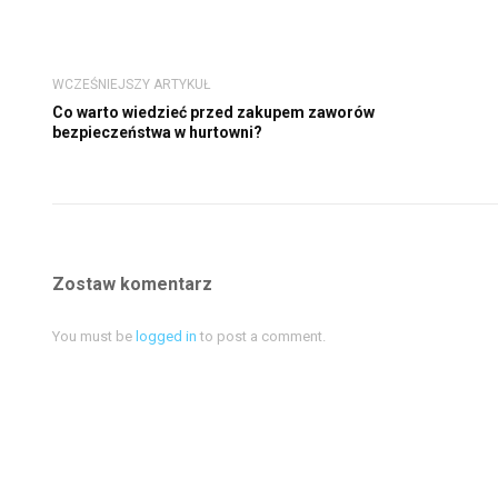
WCZEŚNIEJSZY ARTYKUŁ
Co warto wiedzieć przed zakupem zaworów
bezpieczeństwa w hurtowni?
Zostaw komentarz
You must be
logged in
to post a comment.