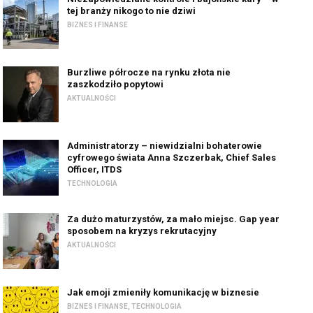
tej branży nikogo to nie dziwi
BIZNES I FINANSE
Burzliwe półrocze na rynku złota nie
zaszkodziło popytowi
AKTUALNOŚCI
Administratorzy – niewidzialni bohaterowie
cyfrowego świata Anna Szczerbak, Chief Sales
Officer, ITDS
TECHNOLOGIA
Za dużo maturzystów, za mało miejsc. Gap year
sposobem na kryzys rekrutacyjny
AKTUALNOŚCI
Jak emoji zmieniły komunikację w biznesie
BIZNES I FINANSE
,
TECHNOLOGIA