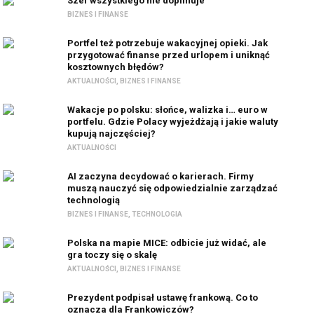
Szef wszystkiego nie dopilnuje
BIZNES I FINANSE
Portfel też potrzebuje wakacyjnej opieki. Jak
przygotować finanse przed urlopem i uniknąć
kosztownych błędów?
AKTUALNOŚCI
,
BIZNES I FINANSE
Wakacje po polsku: słońce, walizka i… euro w
portfelu. Gdzie Polacy wyjeżdżają i jakie waluty
kupują najczęściej?
AKTUALNOŚCI
AI zaczyna decydować o karierach. Firmy
muszą nauczyć się odpowiedzialnie zarządzać
technologią
BIZNES I FINANSE
,
TECHNOLOGIA
Polska na mapie MICE: odbicie już widać, ale
gra toczy się o skalę
AKTUALNOŚCI
,
BIZNES I FINANSE
Prezydent podpisał ustawę frankową. Co to
oznacza dla Frankowiczów?