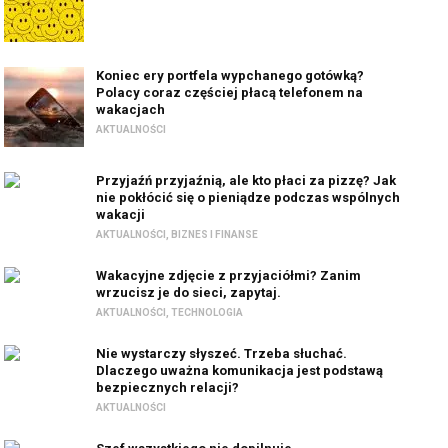
Koniec ery portfela wypchanego gotówką?
Polacy coraz częściej płacą telefonem na
wakacjach
AKTUALNOŚCI
Przyjaźń przyjaźnią, ale kto płaci za pizzę? Jak
nie pokłócić się o pieniądze podczas wspólnych
wakacji
AKTUALNOŚCI
,
BIZNES I FINANSE
Wakacyjne zdjęcie z przyjaciółmi? Zanim
wrzucisz je do sieci, zapytaj.
AKTUALNOŚCI
,
TECHNOLOGIA
Nie wystarczy słyszeć. Trzeba słuchać.
Dlaczego uważna komunikacja jest podstawą
bezpiecznych relacji?
AKTUALNOŚCI