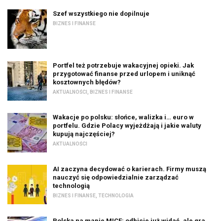
Szef wszystkiego nie dopilnuje
BIZNES I FINANSE
Portfel też potrzebuje wakacyjnej opieki. Jak
przygotować finanse przed urlopem i uniknąć
kosztownych błędów?
AKTUALNOŚCI
,
BIZNES I FINANSE
Wakacje po polsku: słońce, walizka i… euro w
portfelu. Gdzie Polacy wyjeżdżają i jakie waluty
kupują najczęściej?
AKTUALNOŚCI
AI zaczyna decydować o karierach. Firmy muszą
nauczyć się odpowiedzialnie zarządzać
technologią
BIZNES I FINANSE
,
TECHNOLOGIA
Polska na mapie MICE: odbicie już widać, ale gra