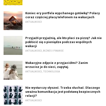
Koniec ery portfela wypchanego gotówką? Polacy
coraz częściej płacą telefonem na wakacjach
AKTUALNOŚCI
Przyjaźń przyjaźnią, ale kto płaci za pizzę? Jak nie
pokłócić się o pieniądze podczas wspólnych
wakacji
AKTUALNOŚCI
,
BIZNES I FINANSE
Wakacyjne zdjęcie z przyjaciółmi? Zanim
wrzucisz je do sieci, zapytaj.
AKTUALNOŚCI
,
TECHNOLOGIA
Nie wystarczy słyszeć. Trzeba słuchać. Dlaczego
uważna komunikacja jest podstawą bezpiecznych
relacji?
AKTUALNOŚCI