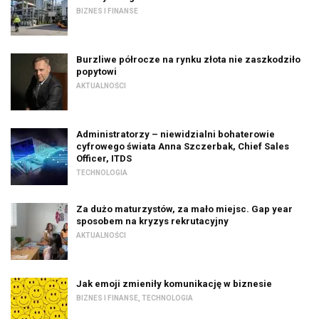
BIZNES I FINANSE
Burzliwe półrocze na rynku złota nie zaszkodziło
popytowi
AKTUALNOŚCI
Administratorzy – niewidzialni bohaterowie
cyfrowego świata Anna Szczerbak, Chief Sales
Officer, ITDS
TECHNOLOGIA
Za dużo maturzystów, za mało miejsc. Gap year
sposobem na kryzys rekrutacyjny
AKTUALNOŚCI
Jak emoji zmieniły komunikację w biznesie
BIZNES I FINANSE
,
TECHNOLOGIA