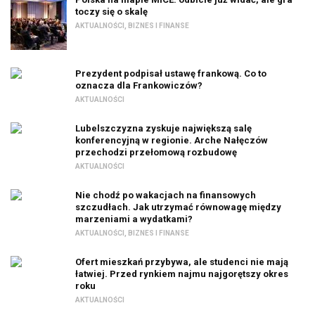
toczy się o skalę
AKTUALNOŚCI
,
BIZNES I FINANSE
Prezydent podpisał ustawę frankową. Co to
oznacza dla Frankowiczów?
AKTUALNOŚCI
Lubelszczyzna zyskuje największą salę
konferencyjną w regionie. Arche Nałęczów
przechodzi przełomową rozbudowę
AKTUALNOŚCI
Nie chodź po wakacjach na finansowych
szczudłach. Jak utrzymać równowagę między
marzeniami a wydatkami?
AKTUALNOŚCI
,
BIZNES I FINANSE
Ofert mieszkań przybywa, ale studenci nie mają
łatwiej. Przed rynkiem najmu najgorętszy okres
roku
AKTUALNOŚCI