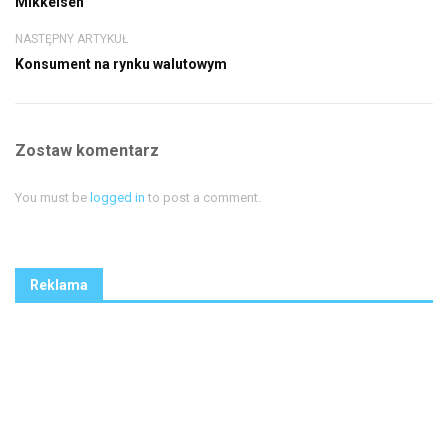
Mikkelsen
NASTĘPNY ARTYKUŁ
Konsument na rynku walutowym
Zostaw komentarz
You must be
logged in
to post a comment.
Reklama