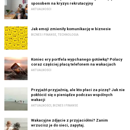
sposobem na kryzys rekrutacyjny
AKTUALNOŚCI
Jak emoji zmieniły komunikację w biznesie
BIZNES I FINANSE
,
TECHNOLOGIA
Koniec ery portfela wypchanego gotówką? Polacy
coraz częściej płacą telefonem na wakacjach
AKTUALNOŚCI
Przyjaźń przyjaźnią, ale kto płaci za pizzę? Jak nie
pokłócić się o pieniądze podczas wspólnych
wakacji
AKTUALNOŚCI
,
BIZNES I FINANSE
Wakacyjne zdjęcie z przyjaciółmi? Zanim
wrzucisz je do sieci, zapytaj.