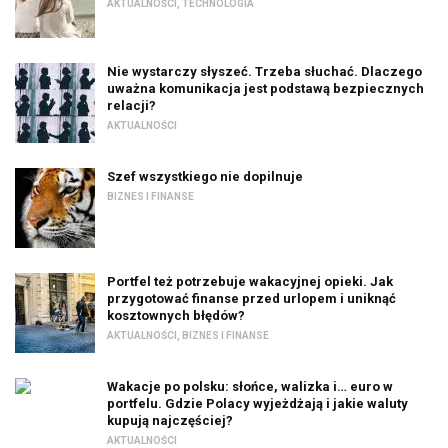
AKTUALNOŚCI
,
TECHNOLOGIA
Nie wystarczy słyszeć. Trzeba słuchać. Dlaczego
uważna komunikacja jest podstawą bezpiecznych
relacji?
AKTUALNOŚCI
Szef wszystkiego nie dopilnuje
BIZNES I FINANSE
Portfel też potrzebuje wakacyjnej opieki. Jak
przygotować finanse przed urlopem i uniknąć
kosztownych błędów?
AKTUALNOŚCI
,
BIZNES I FINANSE
Wakacje po polsku: słońce, walizka i… euro w
portfelu. Gdzie Polacy wyjeżdżają i jakie waluty
kupują najczęściej?
AKTUALNOŚCI