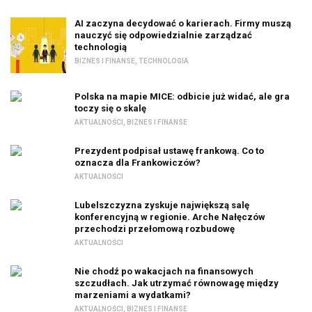
AI zaczyna decydować o karierach. Firmy muszą
nauczyć się odpowiedzialnie zarządzać
technologią
BIZNES I FINANSE
,
TECHNOLOGIA
Polska na mapie MICE: odbicie już widać, ale gra
toczy się o skalę
AKTUALNOŚCI
,
BIZNES I FINANSE
Prezydent podpisał ustawę frankową. Co to
oznacza dla Frankowiczów?
AKTUALNOŚCI
Lubelszczyzna zyskuje największą salę
konferencyjną w regionie. Arche Nałęczów
przechodzi przełomową rozbudowę
AKTUALNOŚCI
Nie chodź po wakacjach na finansowych
szczudłach. Jak utrzymać równowagę między
marzeniami a wydatkami?
AKTUALNOŚCI
,
BIZNES I FINANSE