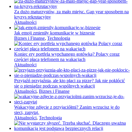
Za dużo maturzystów, za mało miejsc. Gap year sposobem na
kryzys rekrutacyjny
Aktualności
Jak emoji zmieniły komunikację w biznesie
Biznes i Finanse
,
Technologia
Koniec ery portfela wypchanego gotówką? Polacy coraz
częściej płacą telefonem na wakacjach
Aktualności
Przyjaźń przyjaźnią, ale kto płaci za pizzę? Jak nie pokłócić
się o pieniądze podczas wspólnych wakacji
Aktualności
,
Biznes i Finanse
Wakacyjne zdjęcie z przyjaciółmi? Zanim wrzucisz je do
sieci, zapytaj.
Aktualności
,
Technologia