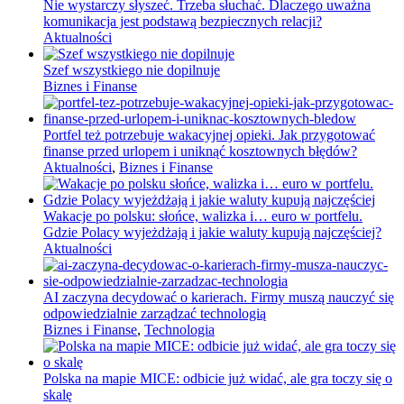
Nie wystarczy słyszeć. Trzeba słuchać. Dlaczego uważna
komunikacja jest podstawą bezpiecznych relacji?
Aktualności
Szef wszystkiego nie dopilnuje
Biznes i Finanse
Portfel też potrzebuje wakacyjnej opieki. Jak przygotować
finanse przed urlopem i uniknąć kosztownych błędów?
Aktualności
,
Biznes i Finanse
Wakacje po polsku: słońce, walizka i… euro w portfelu.
Gdzie Polacy wyjeżdżają i jakie waluty kupują najczęściej?
Aktualności
AI zaczyna decydować o karierach. Firmy muszą nauczyć się
odpowiedzialnie zarządzać technologią
Biznes i Finanse
,
Technologia
Polska na mapie MICE: odbicie już widać, ale gra toczy się o
skalę