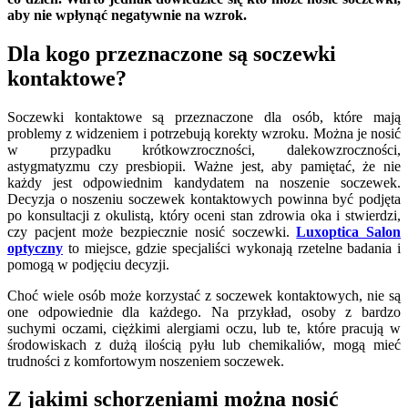
aby nie wpłynąć negatywnie na wzrok.
Dla kogo przeznaczone są soczewki
kontaktowe?
Soczewki kontaktowe są przeznaczone dla osób, które mają
problemy z widzeniem i potrzebują korekty wzroku. Można je nosić
w przypadku krótkowzroczności, dalekowzroczności,
astygmatyzmu czy presbiopii. Ważne jest, aby pamiętać, że nie
każdy jest odpowiednim kandydatem na noszenie soczewek.
Decyzja o noszeniu soczewek kontaktowych powinna być podjęta
po konsultacji z okulistą, który oceni stan zdrowia oka i stwierdzi,
czy pacjent może bezpiecznie nosić soczewki.
Luxoptica Salon
optyczny
to miejsce, gdzie specjaliści wykonają rzetelne badania i
pomogą w podjęciu decyzji.
Choć wiele osób może korzystać z soczewek kontaktowych, nie są
one odpowiednie dla każdego. Na przykład, osoby z bardzo
suchymi oczami, ciężkimi alergiami oczu, lub te, które pracują w
środowiskach z dużą ilością pyłu lub chemikaliów, mogą mieć
trudności z komfortowym noszeniem soczewek.
Z jakimi schorzeniami można nosić