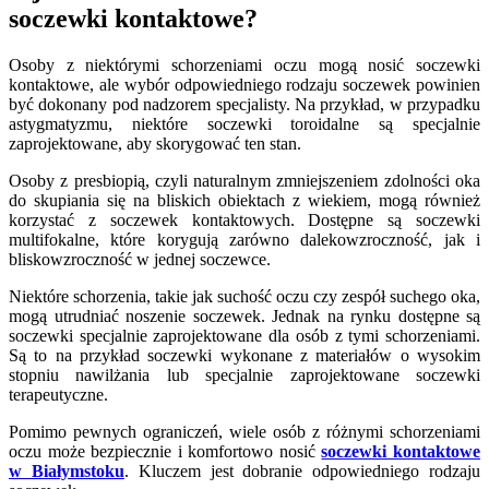
soczewki kontaktowe?
Osoby z niektórymi schorzeniami oczu mogą nosić soczewki
kontaktowe, ale wybór odpowiedniego rodzaju soczewek powinien
być dokonany pod nadzorem specjalisty. Na przykład, w przypadku
astygmatyzmu, niektóre soczewki toroidalne są specjalnie
zaprojektowane, aby skorygować ten stan.
Osoby z presbiopią, czyli naturalnym zmniejszeniem zdolności oka
do skupiania się na bliskich obiektach z wiekiem, mogą również
korzystać z soczewek kontaktowych. Dostępne są soczewki
multifokalne, które korygują zarówno dalekowzroczność, jak i
bliskowzroczność w jednej soczewce.
Niektóre schorzenia, takie jak suchość oczu czy zespół suchego oka,
mogą utrudniać noszenie soczewek. Jednak na rynku dostępne są
soczewki specjalnie zaprojektowane dla osób z tymi schorzeniami.
Są to na przykład soczewki wykonane z materiałów o wysokim
stopniu nawilżania lub specjalnie zaprojektowane soczewki
terapeutyczne.
Pomimo pewnych ograniczeń, wiele osób z różnymi schorzeniami
oczu może bezpiecznie i komfortowo nosić
soczewki kontaktowe
w Białymstoku
. Kluczem jest dobranie odpowiedniego rodzaju