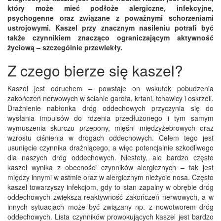
który może mieć podłoże alergiczne, infekcyjne,
psychogenne oraz związane z poważnymi schorzeniami
ustrojowymi. Kaszel przy znacznym nasileniu potrafi być
także czynnikiem znacząco ograniczającym aktywność
życiową – szczególnie przewlekły.
Z czego bierze się kaszel?
Kaszel jest odruchem – powstaje on wskutek pobudzenia
zakończeń nerwowych w ścianie gardła, krtani, tchawicy i oskrzeli.
Drażnienie nabłonka dróg oddechowych przyczynia się do
wysłania impulsów do rdzenia przedłużonego i tym samym
wymuszenia skurczu przepony, mięśni międzyżebrowych oraz
wzrostu ciśnienia w drogach oddechowych. Celem tego jest
usunięcie czynnika drażniącego, a więc potencjalnie szkodliwego
dla naszych dróg oddechowych. Niestety, ale bardzo często
kaszel wynika z obecności czynników alergicznych – tak jest
między innymi w astmie oraz w alergicznym nieżycie nosa. Często
kaszel towarzyszy infekcjom, gdy to stan zapalny w obrębie dróg
oddechowych zwiększa reaktywność zakończeń nerwowych, a w
innych sytuacjach może być związany np. z nowotworem dróg
oddechowych. Lista czynników prowokujących kaszel jest bardzo