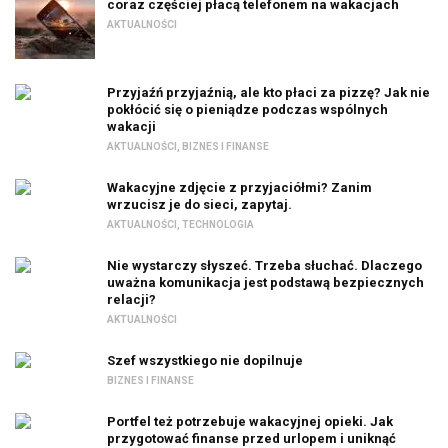
coraz częściej płacą telefonem na wakacjach
AKTUALNOŚCI
Przyjaźń przyjaźnią, ale kto płaci za pizzę? Jak nie
pokłócić się o pieniądze podczas wspólnych
wakacji
AKTUALNOŚCI
,
BIZNES I FINANSE
Wakacyjne zdjęcie z przyjaciółmi? Zanim
wrzucisz je do sieci, zapytaj.
AKTUALNOŚCI
,
TECHNOLOGIA
Nie wystarczy słyszeć. Trzeba słuchać. Dlaczego
uważna komunikacja jest podstawą bezpiecznych
relacji?
AKTUALNOŚCI
Szef wszystkiego nie dopilnuje
BIZNES I FINANSE
Portfel też potrzebuje wakacyjnej opieki. Jak
przygotować finanse przed urlopem i uniknąć