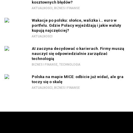
kosztownych błędów?
AKTUALNOŚCI
,
BIZNES I FINANSE
Wakacje po polsku: słońce, walizka i… euro w
portfelu. Gdzie Polacy wyjeżdżają i jakie waluty
kupują najczęściej?
AKTUALNOŚCI
AI zaczyna decydować o karierach. Firmy muszą
nauczyć się odpowiedzialnie zarządzać
technologią
BIZNES I FINANSE
,
TECHNOLOGIA
Polska na mapie MICE: odbicie już widać, ale gra
toczy się o skalę
AKTUALNOŚCI
,
BIZNES I FINANSE