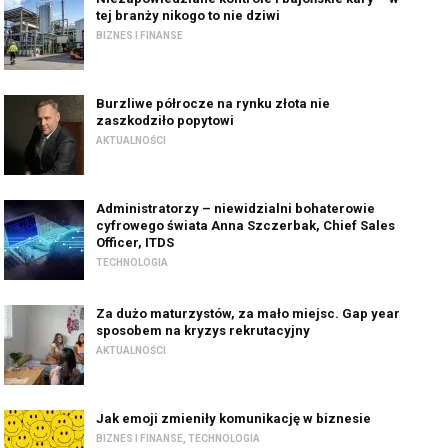
tej branży nikogo to nie dziwi
BIZNES I FINANSE
Burzliwe półrocze na rynku złota nie
zaszkodziło popytowi
AKTUALNOŚCI
Administratorzy – niewidzialni bohaterowie
cyfrowego świata Anna Szczerbak, Chief Sales
Officer, ITDS
TECHNOLOGIA
Za dużo maturzystów, za mało miejsc. Gap year
sposobem na kryzys rekrutacyjny
AKTUALNOŚCI
Jak emoji zmieniły komunikację w biznesie
BIZNES I FINANSE
,
TECHNOLOGIA