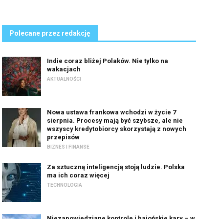
Polecane przez redakcję
Indie coraz bliżej Polaków. Nie tylko na
wakacjach
AKTUALNOŚCI
Nowa ustawa frankowa wchodzi w życie 7
sierpnia. Procesy mają być szybsze, ale nie
wszyscy kredytobiorcy skorzystają z nowych
przepisów
BIZNES I FINANSE
Za sztuczną inteligencją stoją ludzie. Polska
ma ich coraz więcej
TECHNOLOGIA
Niezapowiedziane kontrole i bajońskie kary – w