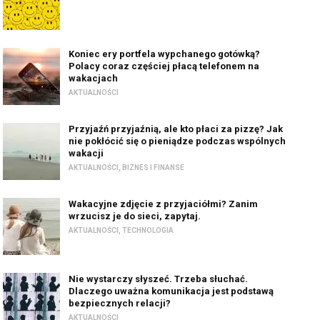
Koniec ery portfela wypchanego gotówką?
Polacy coraz częściej płacą telefonem na
wakacjach
AKTUALNOŚCI
Przyjaźń przyjaźnią, ale kto płaci za pizzę? Jak
nie pokłócić się o pieniądze podczas wspólnych
wakacji
AKTUALNOŚCI
,
BIZNES I FINANSE
Wakacyjne zdjęcie z przyjaciółmi? Zanim
wrzucisz je do sieci, zapytaj.
AKTUALNOŚCI
,
TECHNOLOGIA
Nie wystarczy słyszeć. Trzeba słuchać.
Dlaczego uważna komunikacja jest podstawą
bezpiecznych relacji?
AKTUALNOŚCI