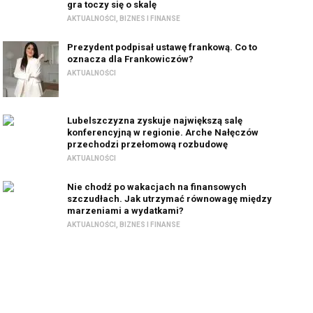
gra toczy się o skalę
AKTUALNOŚCI
,
BIZNES I FINANSE
Prezydent podpisał ustawę frankową. Co to
oznacza dla Frankowiczów?
AKTUALNOŚCI
Lubelszczyzna zyskuje największą salę
konferencyjną w regionie. Arche Nałęczów
przechodzi przełomową rozbudowę
AKTUALNOŚCI
Nie chodź po wakacjach na finansowych
szczudłach. Jak utrzymać równowagę między
marzeniami a wydatkami?
AKTUALNOŚCI
,
BIZNES I FINANSE