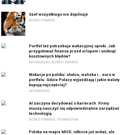
Szef wszystkiego nie dopilnuje
BIZNES I FINANSE
Portfel też potrzebuje wakacyjnej opieki. Jak
przygotować finanse przed urlopem i uniknąć
kosztownych błędów?
AKTUALNOŚCI
,
BIZNES I FINANSE
Wakacje po polsku: słońce, walizka i… euro w
portfelu. Gdzie Polacy wyjeżdżają i jakie waluty
kupują najczęściej?
AKTUALNOŚCI
AI zaczyna decydować o karierach. Firmy
muszą nauczyć się odpowiedzialnie zarządzać
technologią
BIZNES I FINANSE
,
TECHNOLOGIA
Polska na mapie MICE: odbicie już widać, ale