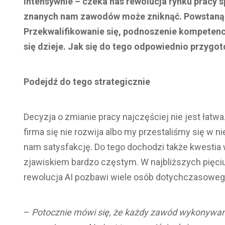
intensywnie – czeka nas rewolucja rynku pracy
znanych nam zawodów może zniknąć. Powstaną t
Przekwalifikowanie się, podnoszenie kompetencji
się dzieje. Jak się do tego odpowiednio przygo
Podejdź do tego strategicznie
Decyzja o zmianie pracy najczęściej nie jest łat
firma się nie rozwija albo my przestaliśmy się w 
nam satysfakcję. Do tego dochodzi także kwestia 
zjawiskiem bardzo częstym. W najbliższych pięciu
rewolucja AI pozbawi wiele osób dotychczasowego
–
Potocznie mówi się, że każdy zawód wykonywan