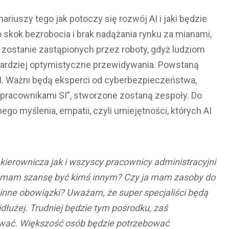
ariuszy tego jak potoczy się rozwój AI i jaki będzie
o skok bezrobocia i brak nadążania rynku za mianami,
zostanie zastąpionych przez roboty, gdyż ludziom
 bardziej optymistyczne przewidywania. Powstaną
. Ważni będą eksperci od cyberbezpieczeństwa,
ać „pracownikami SI”, stworzone zostaną zespoły. Do
o myślenia, empatii, czyli umiejętności, których AI
kierownicza jak i wszyscy pracownicy administracyjni
ata mam szansę być kimś innym? Czy ja mam zasoby do
inne obowiązki? Uważam, że super specjaliści będą
dłużej. Trudniej będzie tym pośrodku, zaś
wać. Większość osób będzie potrzebować