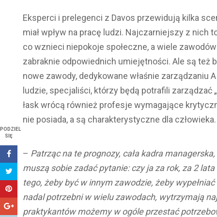
Eksperci i prelegenci z Davos przewidują kilka scen
miał wpływ na pracę ludzi. Najczarniejszy z nich t
co wznieci niepokoje społeczne, a wiele zawodów 
zabraknie odpowiednich umiejętności. Ale są też
nowe zawody, dedykowane właśnie zarządzaniu AI
ludzie, specjaliści, którzy będą potrafili zarządz
łask wrócą również profesje wymagające krytyczneg
nie posiada, a są charakterystyczne dla człowieka.
PODZIEL
SIĘ
–
Patrząc na te prognozy, cała kadra managerska, 
muszą sobie zadać pytanie: czy ja za rok, za 2 l
tego, żeby być w innym zawodzie, żeby wypełniać 
nadal potrzebni w wielu zawodach, wytrzymają naj
praktykantów możemy w ogóle przestać potrzebo