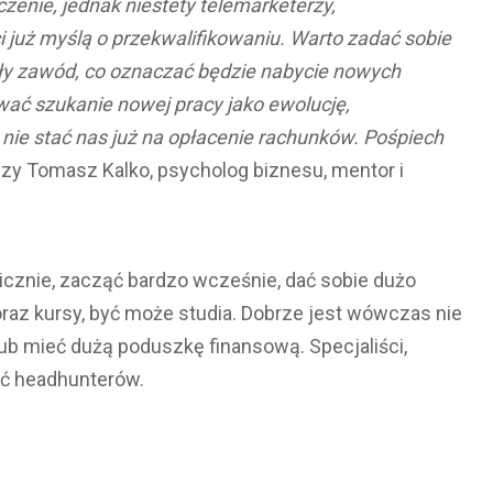
czenie, jednak niestety telemarketerzy,
i już myślą o przekwalifikowaniu. Warto zadać sobie
cały zawód, co oznaczać będzie nabycie nowych
ować szukanie nowej pracy jako ewolucję,
ż nie stać nas już na opłacenie rachunków. Pośpiech
zy Tomasz Kalko, psycholog biznesu, mentor i
egicznie, zacząć bardzo wcześnie, dać sobie dużo
oraz kursy, być może studia. Dobrze jest wówczas nie
lub mieć dużą poduszkę finansową. Specjaliści,
ać headhunterów.