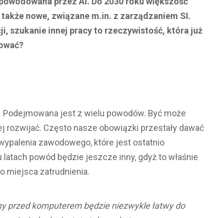
 spowodowana przez AI. Do 2030 roku większość
akże nowe, związane m.in. z zarządzaniem SI.
, szukanie innej pracy to rzeczywistość, która już
tować?
wa. Podejmowana jest z wielu powodów. Być może
niej rozwijać. Często nasze obowiązki przestały dawać
wypalenia zawodowego, które jest ostatnio
 latach powód będzie jeszcze inny, gdyż to właśnie
 miejsca zatrudnienia.
y przed komputerem będzie niezwykle łatwy do