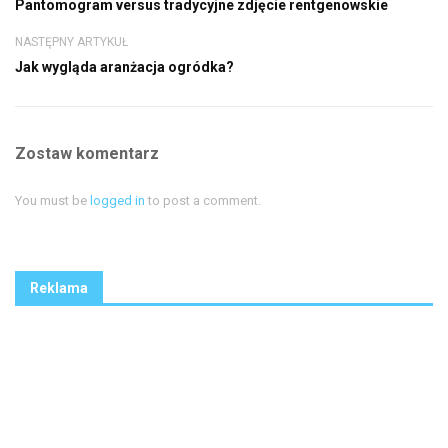
Pantomogram versus tradycyjne zdjęcie rentgenowskie
NASTĘPNY ARTYKUŁ
Jak wygląda aranżacja ogródka?
Zostaw komentarz
You must be
logged in
to post a comment.
Reklama