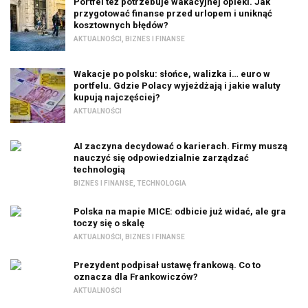
Portfel też potrzebuje wakacyjnej opieki. Jak
przygotować finanse przed urlopem i uniknąć
kosztownych błędów?
AKTUALNOŚCI
,
BIZNES I FINANSE
Wakacje po polsku: słońce, walizka i… euro w
portfelu. Gdzie Polacy wyjeżdżają i jakie waluty
kupują najczęściej?
AKTUALNOŚCI
AI zaczyna decydować o karierach. Firmy muszą
nauczyć się odpowiedzialnie zarządzać
technologią
BIZNES I FINANSE
,
TECHNOLOGIA
Polska na mapie MICE: odbicie już widać, ale gra
toczy się o skalę
AKTUALNOŚCI
,
BIZNES I FINANSE
Prezydent podpisał ustawę frankową. Co to
oznacza dla Frankowiczów?
AKTUALNOŚCI