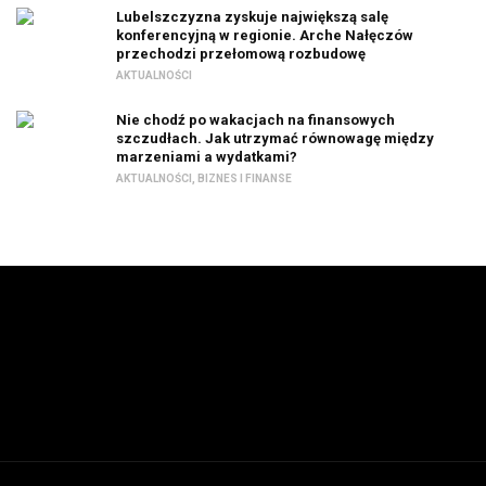
Lubelszczyzna zyskuje największą salę
konferencyjną w regionie. Arche Nałęczów
przechodzi przełomową rozbudowę
AKTUALNOŚCI
Nie chodź po wakacjach na finansowych
szczudłach. Jak utrzymać równowagę między
marzeniami a wydatkami?
AKTUALNOŚCI
,
BIZNES I FINANSE