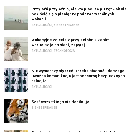
Przyjaźń przyjaźnią, ale kto płaci za pizzę? Jak nie
pokłócić się o pieniądze podczas wspólnych
wakacji
AKTUALNOŚCI
,
BIZNES I FINANSE
Wakacyjne zdjęcie z przyjaciółmi? Zanim
wrzucisz je do sieci, zapytaj.
AKTUALNOŚCI
,
TECHNOLOGIA
Nie wystarczy słyszeć. Trzeba słuchać. Dlaczego
uważna komunikacja jest podstawą bezpiecznych
relacji?
AKTUALNOŚCI
Szef wszystkiego nie dopilnuje
BIZNES I FINANSE