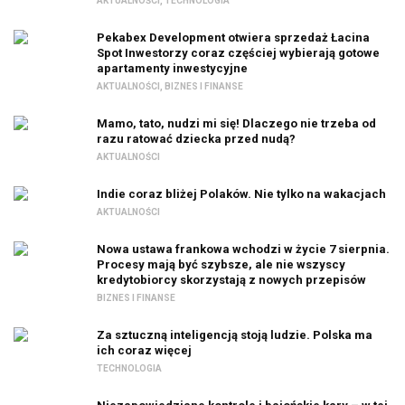
AKTUALNOŚCI
,
TECHNOLOGIA
Pekabex Development otwiera sprzedaż Łacina
Spot Inwestorzy coraz częściej wybierają gotowe
apartamenty inwestycyjne
AKTUALNOŚCI
,
BIZNES I FINANSE
Mamo, tato, nudzi mi się! Dlaczego nie trzeba od
razu ratować dziecka przed nudą?
AKTUALNOŚCI
Indie coraz bliżej Polaków. Nie tylko na wakacjach
AKTUALNOŚCI
Nowa ustawa frankowa wchodzi w życie 7 sierpnia.
Procesy mają być szybsze, ale nie wszyscy
kredytobiorcy skorzystają z nowych przepisów
BIZNES I FINANSE
Za sztuczną inteligencją stoją ludzie. Polska ma
ich coraz więcej
TECHNOLOGIA