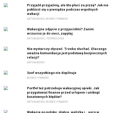
Przyjaźń przyjaźnią, ale kto płaci za pizzę? Jak nie
pokłócić się o pieniądze podczas wspólnych
wakacji
AKTUALNOŚCI
,
BIZNES I FINANSE
Wakacyjne zdjęcie z przyjaciółmi? Zanim
wrzucisz je do sieci, zapytaj.
AKTUALNOŚCI
,
TECHNOLOGIA
Nie wystarczy słyszeć. Trzeba słuchać. Dlaczego
uważna komunikacja jest podstawą bezpiecznych
relacji?
AKTUALNOŚCI
Szef wszystkiego nie dopilnuje
BIZNES I FINANSE
Portfel też potrzebuje wakacyjnej opieki. Jak
przygotować finanse przed urlopem i uniknąć
kosztownych błędów?
AKTUALNOŚCI
,
BIZNES I FINANSE
Wakacje po polsku: słońce, walizka i… euro w