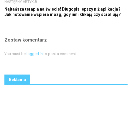
NASTĘPNY ARTYKUŁ
Najtańsza terapia na świecie! Długopis lepszy niż aplikacja?
Jak notowanie wspiera mózg, gdy inni klikają czy scrollują?
Zostaw komentarz
You must be
logged in
to post a comment.
Reklama