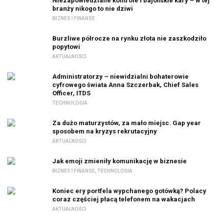
Niezapowiedziane kontrole i bajońskie kary – w tej
branży nikogo to nie dziwi
BIZNES I FINANSE
Burzliwe półrocze na rynku złota nie zaszkodziło
popytowi
AKTUALNOŚCI
Administratorzy – niewidzialni bohaterowie
cyfrowego świata Anna Szczerbak, Chief Sales
Officer, ITDS
TECHNOLOGIA
Za dużo maturzystów, za mało miejsc. Gap year
sposobem na kryzys rekrutacyjny
AKTUALNOŚCI
Jak emoji zmieniły komunikację w biznesie
BIZNES I FINANSE
,
TECHNOLOGIA
Koniec ery portfela wypchanego gotówką? Polacy
coraz częściej płacą telefonem na wakacjach
AKTUALNOŚCI