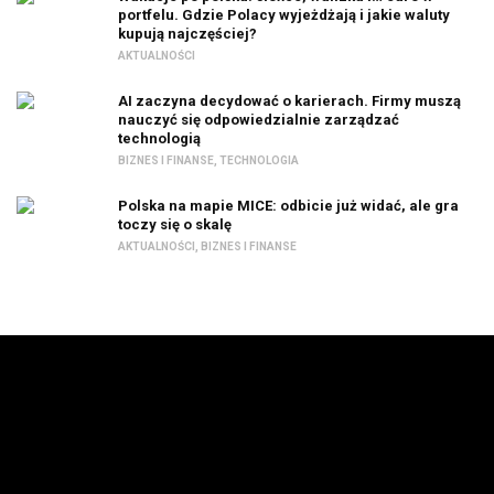
portfelu. Gdzie Polacy wyjeżdżają i jakie waluty
kupują najczęściej?
AKTUALNOŚCI
AI zaczyna decydować o karierach. Firmy muszą
nauczyć się odpowiedzialnie zarządzać
technologią
BIZNES I FINANSE
,
TECHNOLOGIA
Polska na mapie MICE: odbicie już widać, ale gra
toczy się o skalę
AKTUALNOŚCI
,
BIZNES I FINANSE