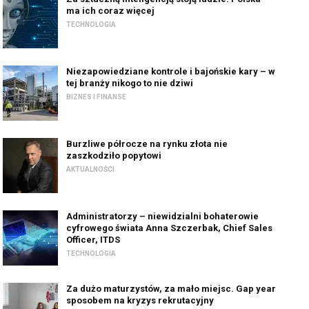
ma ich coraz więcej
TECHNOLOGIA
Niezapowiedziane kontrole i bajońskie kary – w
tej branży nikogo to nie dziwi
BIZNES I FINANSE
Burzliwe półrocze na rynku złota nie
zaszkodziło popytowi
AKTUALNOŚCI
Administratorzy – niewidzialni bohaterowie
cyfrowego świata Anna Szczerbak, Chief Sales
Officer, ITDS
TECHNOLOGIA
Za dużo maturzystów, za mało miejsc. Gap year
sposobem na kryzys rekrutacyjny