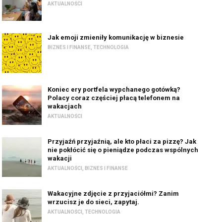
AKTUALNOŚCI
Jak emoji zmieniły komunikację w biznesie
BIZNES I FINANSE
,
TECHNOLOGIA
Koniec ery portfela wypchanego gotówką?
Polacy coraz częściej płacą telefonem na
wakacjach
AKTUALNOŚCI
Przyjaźń przyjaźnią, ale kto płaci za pizzę? Jak
nie pokłócić się o pieniądze podczas wspólnych
wakacji
AKTUALNOŚCI
,
BIZNES I FINANSE
Wakacyjne zdjęcie z przyjaciółmi? Zanim
wrzucisz je do sieci, zapytaj.
AKTUALNOŚCI
,
TECHNOLOGIA