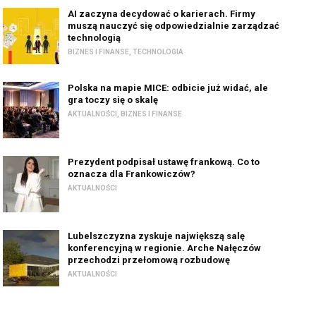
AI zaczyna decydować o karierach. Firmy
muszą nauczyć się odpowiedzialnie zarządzać
technologią
BIZNES I FINANSE
,
TECHNOLOGIA
Polska na mapie MICE: odbicie już widać, ale
gra toczy się o skalę
AKTUALNOŚCI
,
BIZNES I FINANSE
Prezydent podpisał ustawę frankową. Co to
oznacza dla Frankowiczów?
AKTUALNOŚCI
Lubelszczyzna zyskuje największą salę
konferencyjną w regionie. Arche Nałęczów
przechodzi przełomową rozbudowę
AKTUALNOŚCI