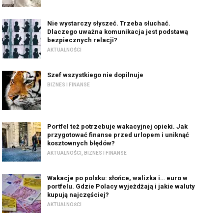
Nie wystarczy słyszeć. Trzeba słuchać.
Dlaczego uważna komunikacja jest podstawą
bezpiecznych relacji?
AKTUALNOŚCI
Szef wszystkiego nie dopilnuje
BIZNES I FINANSE
Portfel też potrzebuje wakacyjnej opieki. Jak
przygotować finanse przed urlopem i uniknąć
kosztownych błędów?
AKTUALNOŚCI
,
BIZNES I FINANSE
Wakacje po polsku: słońce, walizka i… euro w
portfelu. Gdzie Polacy wyjeżdżają i jakie waluty
kupują najczęściej?
AKTUALNOŚCI