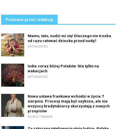
Polecane przez redakcję
Mamo, tato, nudzi mi się! Dlaczego nie trzeba
od razu ratować dziecka przed nudą?
AKTUALNOŚCI
Indie coraz bliżej Polaków. Nie tylko na
wakacjach
AKTUALNOŚCI
Nowa ustawa frankowa wchodzi w życie 7
sierpnia. Procesy mają być szybsze, ale nie
wszyscy kredytobiorcy skorzystają z nowych
przepisów
BIZNES I FINANSE
Za sztuczną inteligencją stoją ludzie. Polska