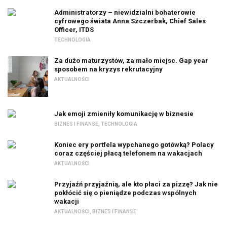
Administratorzy – niewidzialni bohaterowie
cyfrowego świata Anna Szczerbak, Chief Sales
Officer, ITDS
TECHNOLOGIA
Za dużo maturzystów, za mało miejsc. Gap year
sposobem na kryzys rekrutacyjny
AKTUALNOŚCI
Jak emoji zmieniły komunikację w biznesie
BIZNES I FINANSE
,
TECHNOLOGIA
Koniec ery portfela wypchanego gotówką? Polacy
coraz częściej płacą telefonem na wakacjach
AKTUALNOŚCI
Przyjaźń przyjaźnią, ale kto płaci za pizzę? Jak nie
pokłócić się o pieniądze podczas wspólnych
wakacji
AKTUALNOŚCI
,
BIZNES I FINANSE