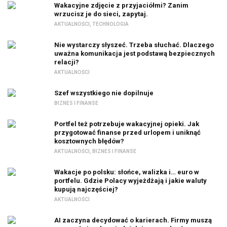
Wakacyjne zdjęcie z przyjaciółmi? Zanim
wrzucisz je do sieci, zapytaj.
AKTUALNOŚCI
,
TECHNOLOGIA
Nie wystarczy słyszeć. Trzeba słuchać. Dlaczego
uważna komunikacja jest podstawą bezpiecznych
relacji?
AKTUALNOŚCI
Szef wszystkiego nie dopilnuje
BIZNES I FINANSE
Portfel też potrzebuje wakacyjnej opieki. Jak
przygotować finanse przed urlopem i uniknąć
kosztownych błędów?
AKTUALNOŚCI
,
BIZNES I FINANSE
Wakacje po polsku: słońce, walizka i… euro w
portfelu. Gdzie Polacy wyjeżdżają i jakie waluty
kupują najczęściej?
AKTUALNOŚCI
AI zaczyna decydować o karierach. Firmy muszą