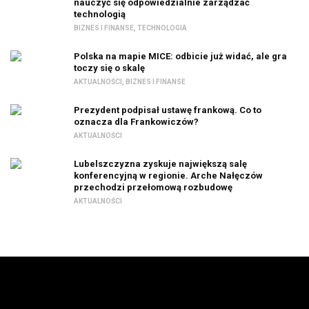
nauczyć się odpowiedzialnie zarządzać
technologią
BIZNES I FINANSE
,
TECHNOLOGIA
Polska na mapie MICE: odbicie już widać, ale gra
toczy się o skalę
AKTUALNOŚCI
,
BIZNES I FINANSE
Prezydent podpisał ustawę frankową. Co to
oznacza dla Frankowiczów?
AKTUALNOŚCI
Lubelszczyzna zyskuje największą salę
konferencyjną w regionie. Arche Nałęczów
przechodzi przełomową rozbudowę
AKTUALNOŚCI