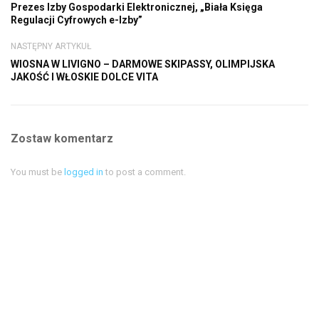
Prezes Izby Gospodarki Elektronicznej, „Biała Księga
Regulacji Cyfrowych e-Izby”
NASTĘPNY ARTYKUŁ
WIOSNA W LIVIGNO – DARMOWE SKIPASSY, OLIMPIJSKA
JAKOŚĆ I WŁOSKIE DOLCE VITA
Zostaw komentarz
You must be
logged in
to post a comment.