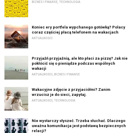
BIZNES I FINANSE
,
TECHNOLOGIA
Koniec ery portfela wypchanego gotówką? Polacy
coraz częściej płacą telefonem na wakacjach
AKTUALNOŚCI
Przyjaźń przyjaźnią, ale kto płaci za pizzę? Jak nie
pokłócić się o pieniądze podczas wspólnych
wakacji
AKTUALNOŚCI
,
BIZNES I FINANSE
Wakacyjne zdjęcie z przyjaciółmi? Zanim
wrzucisz je do sieci, zapytaj.
AKTUALNOŚCI
,
TECHNOLOGIA
Nie wystarczy słyszeć. Trzeba słuchać. Dlaczego
uważna komunikacja jest podstawą bezpiecznych
relacji?