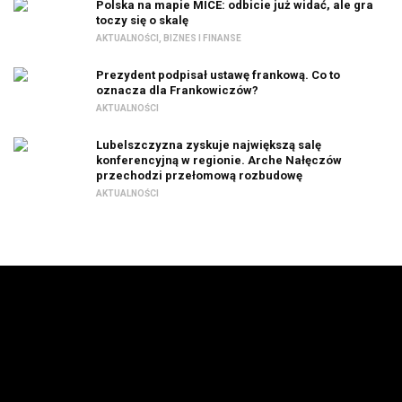
Polska na mapie MICE: odbicie już widać, ale gra
toczy się o skalę
AKTUALNOŚCI
,
BIZNES I FINANSE
Prezydent podpisał ustawę frankową. Co to
oznacza dla Frankowiczów?
AKTUALNOŚCI
Lubelszczyzna zyskuje największą salę
konferencyjną w regionie. Arche Nałęczów
przechodzi przełomową rozbudowę
AKTUALNOŚCI