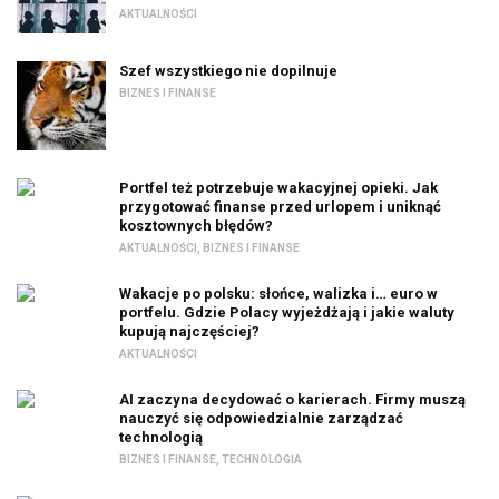
AKTUALNOŚCI
Szef wszystkiego nie dopilnuje
BIZNES I FINANSE
Portfel też potrzebuje wakacyjnej opieki. Jak
przygotować finanse przed urlopem i uniknąć
kosztownych błędów?
AKTUALNOŚCI
,
BIZNES I FINANSE
Wakacje po polsku: słońce, walizka i… euro w
portfelu. Gdzie Polacy wyjeżdżają i jakie waluty
kupują najczęściej?
AKTUALNOŚCI
AI zaczyna decydować o karierach. Firmy muszą
nauczyć się odpowiedzialnie zarządzać
technologią
BIZNES I FINANSE
,
TECHNOLOGIA