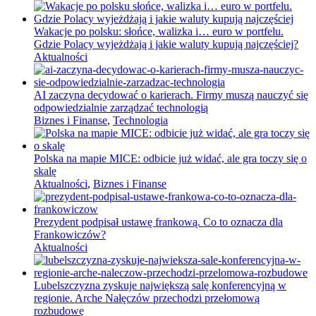
Wakacje po polsku: słońce, walizka i… euro w portfelu.
Gdzie Polacy wyjeżdżają i jakie waluty kupują najczęściej?
Aktualności
AI zaczyna decydować o karierach. Firmy muszą nauczyć się
odpowiedzialnie zarządzać technologią
Biznes i Finanse
,
Technologia
Polska na mapie MICE: odbicie już widać, ale gra toczy się o
skalę
Aktualności
,
Biznes i Finanse
Prezydent podpisał ustawę frankową. Co to oznacza dla
Frankowiczów?
Aktualności
Lubelszczyzna zyskuje największą salę konferencyjną w
regionie. Arche Nałęczów przechodzi przełomową
rozbudowę