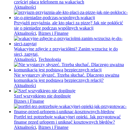
częściej płacą telefonem na wakacjach
Aktualności
Przyjaźń przyjaźnią, ale kto płaci za pizzę? Jak nie pokłócić
się o pieniądze podczas wspólnych wakacji
Aktualności
,
Biznes i Finanse
Wakacyjne zdjęcie z przyjaciółmi? Zanim wrzucisz je do
sieci, zapytaj.
Aktualności
,
Technologia
Nie wystarczy słyszeć. Trzeba słuchać. Dlaczego uważna
komunikacja jest podstawą bezpiecznych relacji?
Aktualności
Szef wszystkiego nie dopilnuje
Biznes i Finanse
Portfel też potrzebuje wakacyjnej opieki. Jak przygotować
finanse przed urlopem i uniknąć kosztownych błędów?
Aktualności
,
Biznes i Finanse