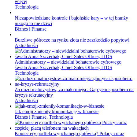
więcej
Technologia
Niezapowiedziane kontrole i bajońskie kary – w tej branży
nikogo to nie dziwi
Biznes i Finanse
Burzliwe półrocze na rynku złota nie zaszkodziło popytowi
Aktualności
Administratorzy – niewidzialni bohaterowie cyfrowego
świata Anna Szczerbak, Chief Sales Officer, ITDS
Technologia
Za dużo maturzystów, za mało miejsc. Gap year sposobem na
kryzys rekrutacyjny
Aktualności
Jak emoji zmieniły komunikację w biznesie
Biznes i Finanse
,
Technologia
Koniec ery portfela wypchanego gotówką? Polacy coraz