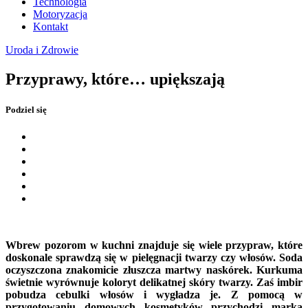
Technologia
Motoryzacja
Kontakt
Uroda i Zdrowie
Przyprawy, które… upiększają
Podziel się
Wbrew pozorom w kuchni znajduje się wiele przypraw, które
doskonale sprawdzą się w pielęgnacji twarzy czy włosów. Soda
oczyszczona znakomicie złuszcza martwy naskórek. Kurkuma
świetnie wyrównuje koloryt delikatnej skóry twarzy. Zaś imbir
pobudza cebulki włosów i wygładza je. Z pomocą w
przygotowaniu domowych kosmetyków przychodzi marka