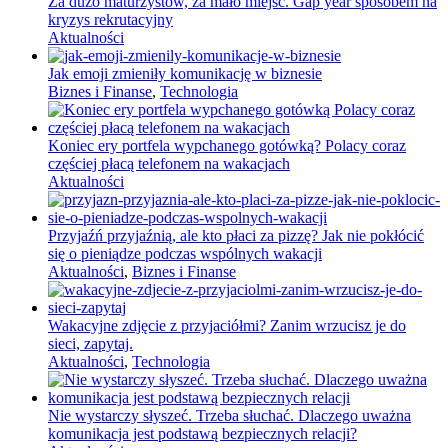
Za dużo maturzystów, za mało miejsc. Gap year sposobem na
kryzys rekrutacyjny
Aktualności
Jak emoji zmieniły komunikację w biznesie
Biznes i Finanse
,
Technologia
Koniec ery portfela wypchanego gotówką? Polacy coraz
częściej płacą telefonem na wakacjach
Aktualności
Przyjaźń przyjaźnią, ale kto płaci za pizzę? Jak nie pokłócić
się o pieniądze podczas wspólnych wakacji
Aktualności
,
Biznes i Finanse
Wakacyjne zdjęcie z przyjaciółmi? Zanim wrzucisz je do
sieci, zapytaj.
Aktualności
,
Technologia
Nie wystarczy słyszeć. Trzeba słuchać. Dlaczego uważna
komunikacja jest podstawą bezpiecznych relacji?