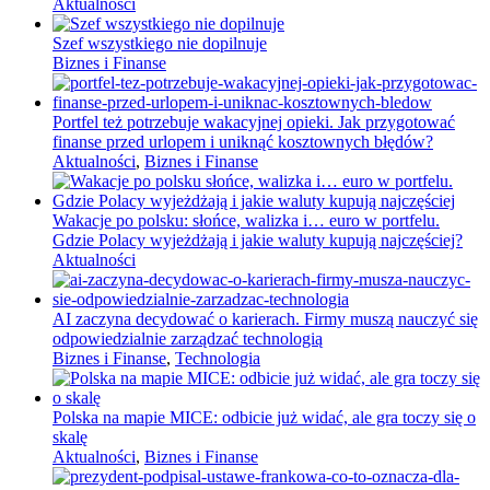
Aktualności
Szef wszystkiego nie dopilnuje
Biznes i Finanse
Portfel też potrzebuje wakacyjnej opieki. Jak przygotować
finanse przed urlopem i uniknąć kosztownych błędów?
Aktualności
,
Biznes i Finanse
Wakacje po polsku: słońce, walizka i… euro w portfelu.
Gdzie Polacy wyjeżdżają i jakie waluty kupują najczęściej?
Aktualności
AI zaczyna decydować o karierach. Firmy muszą nauczyć się
odpowiedzialnie zarządzać technologią
Biznes i Finanse
,
Technologia
Polska na mapie MICE: odbicie już widać, ale gra toczy się o
skalę
Aktualności
,
Biznes i Finanse