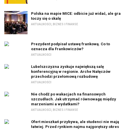
Polska na mapie MICE: odbicie już widać, ale gra
toczy się o skalę
AKTUALNOŚCI
,
BIZNES I FINANSE
Prezydent podpisał ustawę frankową. Co to
oznacza dla Frankowiczów?
AKTUALNOŚCI
Lubelszczyzna zyskuje największą salę
konferencyjną w regionie. Arche Nałęczów
przechodzi przełomową rozbudowę
AKTUALNOŚCI
Nie chodź po wakacjach na finansowych
szczudłach. Jak utrzymać równowagę między
marzeniami a wydatkami?
AKTUALNOŚCI
,
BIZNES I FINANSE
Ofert mieszkań przybywa, ale studenci nie mają
łatwiej. Przed rynkiem najmu najgorętszy okres