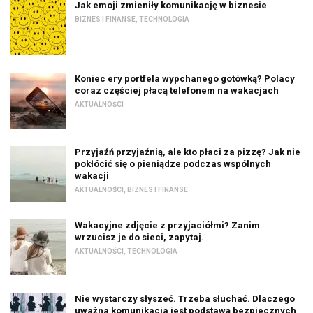
Jak emoji zmieniły komunikację w biznesie
BIZNES I FINANSE
,
TECHNOLOGIA
Koniec ery portfela wypchanego gotówką? Polacy
coraz częściej płacą telefonem na wakacjach
AKTUALNOŚCI
Przyjaźń przyjaźnią, ale kto płaci za pizzę? Jak nie
pokłócić się o pieniądze podczas wspólnych
wakacji
AKTUALNOŚCI
,
BIZNES I FINANSE
Wakacyjne zdjęcie z przyjaciółmi? Zanim
wrzucisz je do sieci, zapytaj.
AKTUALNOŚCI
,
TECHNOLOGIA
Nie wystarczy słyszeć. Trzeba słuchać. Dlaczego
uważna komunikacja jest podstawą bezpiecznych