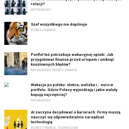
relacji?
AKTUALNOŚCI
Szef wszystkiego nie dopilnuje
BIZNES I FINANSE
Portfel też potrzebuje wakacyjnej opieki. Jak
przygotować finanse przed urlopem i uniknąć
kosztownych błędów?
AKTUALNOŚCI
,
BIZNES I FINANSE
Wakacje po polsku: słońce, walizka i… euro w
portfelu. Gdzie Polacy wyjeżdżają i jakie waluty
kupują najczęściej?
AKTUALNOŚCI
AI zaczyna decydować o karierach. Firmy muszą
nauczyć się odpowiedzialnie zarządzać
technologią
BIZNES I FINANSE
,
TECHNOLOGIA