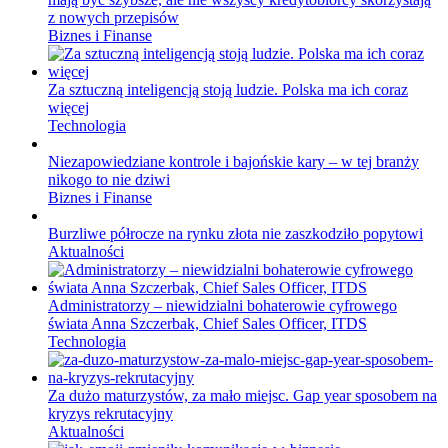
z nowych przepisów
Biznes i Finanse
Za sztuczną inteligencją stoją ludzie. Polska ma ich coraz
więcej
Technologia
Niezapowiedziane kontrole i bajońskie kary – w tej branży
nikogo to nie dziwi
Biznes i Finanse
Burzliwe półrocze na rynku złota nie zaszkodziło popytowi
Aktualności
Administratorzy – niewidzialni bohaterowie cyfrowego
świata Anna Szczerbak, Chief Sales Officer, ITDS
Technologia
Za dużo maturzystów, za mało miejsc. Gap year sposobem na
kryzys rekrutacyjny
Aktualności