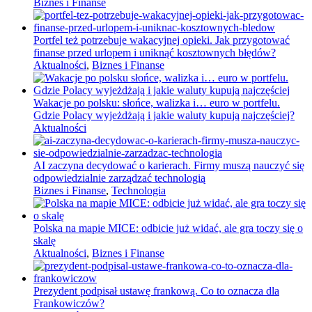
Biznes i Finanse
Portfel też potrzebuje wakacyjnej opieki. Jak przygotować
finanse przed urlopem i uniknąć kosztownych błędów?
Aktualności
,
Biznes i Finanse
Wakacje po polsku: słońce, walizka i… euro w portfelu.
Gdzie Polacy wyjeżdżają i jakie waluty kupują najczęściej?
Aktualności
AI zaczyna decydować o karierach. Firmy muszą nauczyć się
odpowiedzialnie zarządzać technologią
Biznes i Finanse
,
Technologia
Polska na mapie MICE: odbicie już widać, ale gra toczy się o
skalę
Aktualności
,
Biznes i Finanse
Prezydent podpisał ustawę frankową. Co to oznacza dla
Frankowiczów?