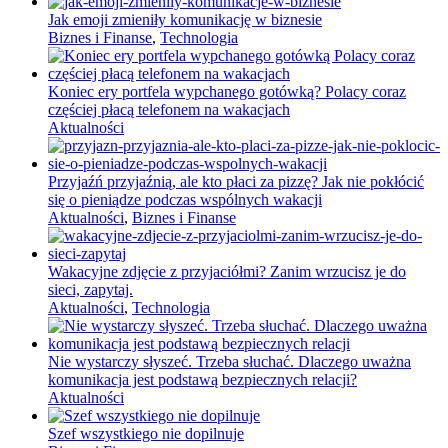
Jak emoji zmieniły komunikację w biznesie
Biznes i Finanse
,
Technologia
Koniec ery portfela wypchanego gotówką? Polacy coraz
częściej płacą telefonem na wakacjach
Aktualności
Przyjaźń przyjaźnią, ale kto płaci za pizzę? Jak nie pokłócić
się o pieniądze podczas wspólnych wakacji
Aktualności
,
Biznes i Finanse
Wakacyjne zdjęcie z przyjaciółmi? Zanim wrzucisz je do
sieci, zapytaj.
Aktualności
,
Technologia
Nie wystarczy słyszeć. Trzeba słuchać. Dlaczego uważna
komunikacja jest podstawą bezpiecznych relacji?
Aktualności
Szef wszystkiego nie dopilnuje