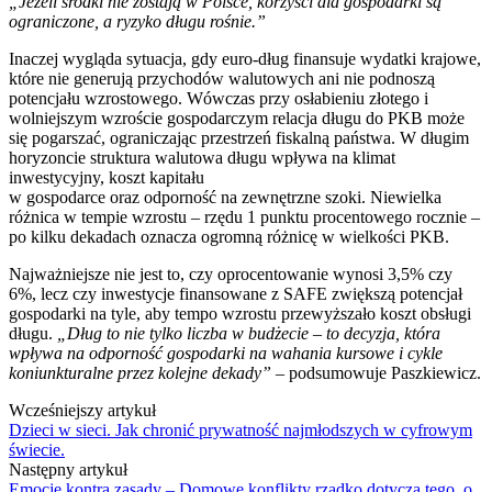
„Jeżeli środki nie zostają w Polsce, korzyści dla gospodarki są
ograniczone, a ryzyko długu rośnie.”
Inaczej wygląda sytuacja, gdy euro-dług finansuje wydatki krajowe,
które nie generują przychodów walutowych ani nie podnoszą
potencjału wzrostowego. Wówczas przy osłabieniu złotego i
wolniejszym wzroście gospodarczym relacja długu do PKB może
się pogarszać, ograniczając przestrzeń fiskalną państwa. W długim
horyzoncie struktura walutowa długu wpływa na klimat
inwestycyjny, koszt kapitału
w gospodarce oraz odporność na zewnętrzne szoki. Niewielka
różnica w tempie wzrostu – rzędu 1 punktu procentowego rocznie –
po kilku dekadach oznacza ogromną różnicę w wielkości PKB.
Najważniejsze nie jest to, czy oprocentowanie wynosi 3,5% czy
6%, lecz czy inwestycje finansowane z SAFE zwiększą potencjał
gospodarki na tyle, aby tempo wzrostu przewyższało koszt obsługi
długu.
„Dług to nie tylko liczba w budżecie – to decyzja, która
wpływa na odporność gospodarki na wahania kursowe i cykle
koniunkturalne przez kolejne dekady”
– podsumowuje Paszkiewicz.
Wcześniejszy artykuł
Dzieci w sieci. Jak chronić prywatność najmłodszych w cyfrowym
świecie.
Następny artykuł
Emocje kontra zasady – Domowe konflikty rzadko dotyczą tego, o