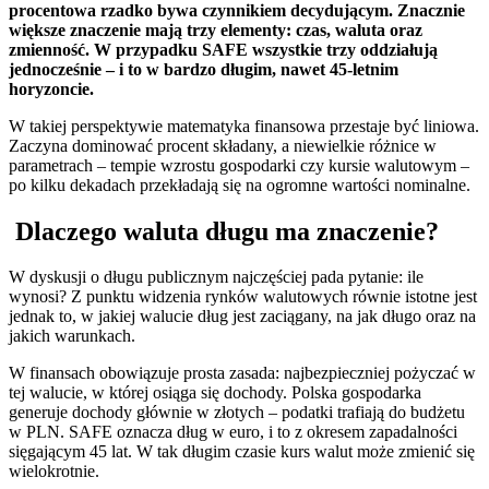
procentowa rzadko bywa czynnikiem decydującym. Znacznie
większe znaczenie mają trzy elementy: czas, waluta oraz
zmienność. W przypadku SAFE wszystkie trzy oddziałują
jednocześnie – i to w bardzo długim, nawet 45-letnim
horyzoncie.
W takiej perspektywie matematyka finansowa przestaje być liniowa.
Zaczyna dominować procent składany, a niewielkie różnice w
parametrach – tempie wzrostu gospodarki czy kursie walutowym –
po kilku dekadach przekładają się na ogromne wartości nominalne.
Dlaczego waluta długu ma znaczenie?
W dyskusji o długu publicznym najczęściej pada pytanie: ile
wynosi? Z punktu widzenia rynków walutowych równie istotne jest
jednak to, w jakiej walucie dług jest zaciągany, na jak długo oraz na
jakich warunkach.
W finansach obowiązuje prosta zasada: najbezpieczniej pożyczać w
tej walucie, w której osiąga się dochody. Polska gospodarka
generuje dochody głównie w złotych – podatki trafiają do budżetu
w PLN. SAFE oznacza dług w euro, i to z okresem zapadalności
sięgającym 45 lat. W tak długim czasie kurs walut może zmienić się
wielokrotnie.