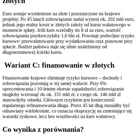
złotych
Euro zostaje wymienione na złote i przeznaczone na krajowe
projekty. Po 45 latach zobowiązanie nadal wynosi ok. 202 mld euro,
jednak jego realny koszt w złotych zależy od kursu walutowego w
momencie spłaty. Jeśli kurs wzrósłby do 8 zł za euro, wartość
zobowiązania przekroczyłaby 1,6 bln zł. Powstaje podwójne ryzyko
kursowe: przewalutowanie przy wydatkowaniu oraz ponowne przy
spłacie. Budżet państwa staje się silnie uzależniony od
długoterminowej ścieżki kursu.
Wariant C: finansowanie w złotych
Finansowanie krajowe eliminuje ryzyko kursowe – dochody i
zobowiązania pozostają w tej samej walucie. Przy 6%
oprocentowania i 10-letnim okresie zapadalności zobowiązanie
mogłoby wzrosnąć do ok. 331 mld zł, z czego ok. 146 mld zł
stanowiłyby odsetki. Głównym ryzykiem jest konieczność
regularnego refinansowania długu. Przez 45 lat dług musiałby być
odnawiany wielokrotnie, co oznacza ekspozycję na zmieniające się
warunki rynkowe, lecz bez wrażliwości na kurs walutowy.
Co wynika z porównania?