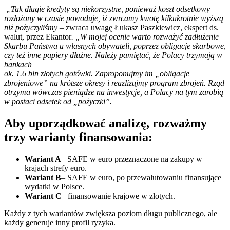
„Tak długie kredyty są niekorzystne, ponieważ koszt odsetkowy
rozłożony w czasie powoduje, iż zwrcamy kwotę kilkukrotnie wyższą
niż pożyczyliśmy –
zwraca uwagę Łukasz Paszkiewicz, ekspert ds.
walut, przez Ekantor
. „W mojej ocenie warto rozważyć zadłużenie
Skarbu Państwa u własnych obywateli, poprzez obligacje skarbowe,
czy też inne papiery dłużne. Należy pamiętać, że Polacy trzymają w
bankach
ok. 1.6 bln złotych gotówki. Zaproponujmy im „obligacje
zbrojeniowe” na krótsze okresy i reazlizujmy program zbrojeń. Rząd
otrzyma wówczas pieniądze na inwestycje, a Polacy na tym zarobią
w postaci odsetek od „pożyczki”.
Aby uporządkować analizę, rozważmy
trzy warianty finansowania:
Wariant A
– SAFE w euro przeznaczone na zakupy w
krajach strefy euro.
Wariant B
– SAFE w euro, po przewalutowaniu finansujące
wydatki w Polsce.
Wariant C
– finansowanie krajowe w złotych.
Każdy z tych wariantów zwiększa poziom długu publicznego, ale
każdy generuje inny profil ryzyka.