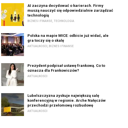
AI zaczyna decydować o karierach. Firmy
muszą nauczyć się odpowiedzialnie zarządzać
technologią
BIZNES I FINANSE
,
TECHNOLOGIA
Polska na mapie MICE: odbicie już widać, ale
gra toczy się o skalę
AKTUALNOŚCI
,
BIZNES I FINANSE
Prezydent podpisał ustawę frankową. Co to
oznacza dla Frankowiczów?
AKTUALNOŚCI
Lubelszczyzna zyskuje największą salę
konferencyjną w regionie. Arche Nałęczów
przechodzi przełomową rozbudowę
AKTUALNOŚCI