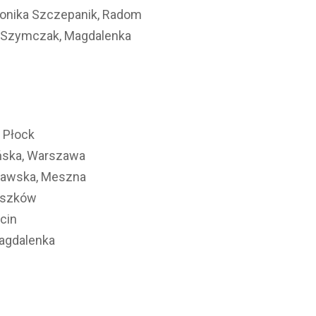
 Monika Szczepanik, Radom
la Szymczak, Magdalenka
, Płock
ińska, Warszawa
opławska, Meszna
ruszków
cin
Magdalenka