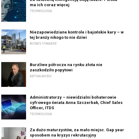
ma ich coraz więcej
TECHNOLOGIA
Niezapowiedziane kontrole i bajońskie kary – w
tej branży nikogo to nie dziwi
BIZNES I FINANSE
Burzliwe półrocze na rynku złota nie
zaszkodziło popytowi
AKTUALNOŚCI
Administratorzy – niewidzialni bohaterowie
cyfrowego świata Anna Szczerbak, Chief Sales
Officer, ITDS
TECHNOLOGIA
Za dużo maturzystów, za mało miejsc. Gap year
sposobem na kryzys rekrutacyjny