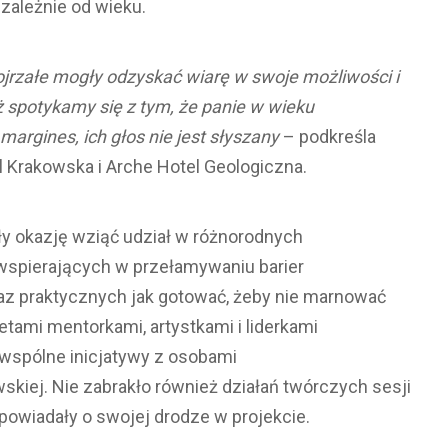
ależnie od wieku.
ojrzałe mogły odzyskać wiarę w swoje możliwości i
iąż spotykamy się z tym, że panie w wieku
rgines, ich głos nie jest słyszany
– podkreśla
l Krakowska i Arche Hotel Geologiczna.
ały okazję wziąć udział w różnorodnych
spierających w przełamywaniu barier
az praktycznych jak gotować, żeby nie marnować
etami mentorkami, artystkami i liderkami
spólne inicjatywy z osobami
kiej. Nie zabrakło również działań twórczych sesji
powiadały o swojej drodze w projekcie.