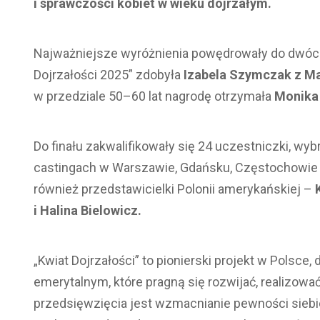
i sprawczości kobiet w wieku dojrzałym.
Najważniejsze wyróżnienia powędrowały do dwóch 
Dojrzałości 2025” zdobyła
Izabela Szymczak z M
w przedziale 50–60 lat nagrodę otrzymała
Monika
Do finału zakwalifikowały się 24 uczestniczki, wyb
castingach w Warszawie, Gdańsku, Częstochowie or
również przedstawicielki Polonii amerykańskiej –
i Halina Bielowicz
.
„Kwiat Dojrzałości” to pionierski projekt w Pols
emerytalnym, które pragną się rozwijać, realizowa
przedsięwzięcia jest wzmacnianie pewności siebi