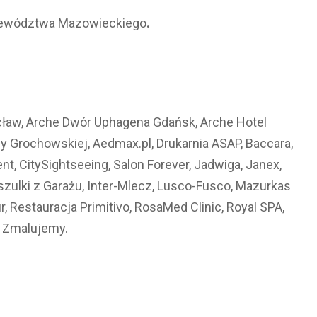
ewództwa Mazowieckiego
.
cław, Arche Dwór Uphagena Gdańsk, Arche Hotel
 Grochowskiej, Aedmax.pl, Drukarnia ASAP, Baccara,
nt, CitySightseeing, Salon Forever, Jadwiga, Janex,
szulki z Garażu, Inter-Mlecz, Lusco-Fusco, Mazurkas
ur, Restauracja Primitivo, RosaMed Clinic, Royal SPA,
– Zmalujemy.