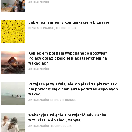
AKTUALNOŚCI
Jak emoji zmieniły komunikację w biznesie
BIZNES I FINANSE
,
TECHNOLOGIA
Koniec ery portfela wypchanego gotówką?
Polacy coraz częściej płacą telefonem na
wakacjach
AKTUALNOŚCI
Przyjaźń przyjaźnią, ale kto płaci za pizzę? Jak
nie pokłócić się o pieniądze podczas wspólnych
wakacji
AKTUALNOŚCI
,
BIZNES I FINANSE
Wakacyjne zdjęcie z przyjaciółmi? Zanim
wrzucisz je do sieci, zapytaj.
AKTUALNOŚCI
,
TECHNOLOGIA