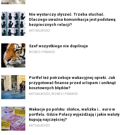
Nie wystarczy słyszeć. Trzeba słuchać.
Dlaczego uważna komunikacja jest podstawą
bezpiecznych relacji?
AKTUALNOŚCI
Szef wszystkiego nie dopilnuje
BIZNES I FINANSE
Portfel też potrzebuje wakacyjnej opieki. Jak
przygotować finanse przed urlopem i uniknąć
kosztownych błędów?
AKTUALNOŚCI
,
BIZNES I FINANSE
Wakacje po polsku: słońce, walizka i… euro w
portfelu. Gdzie Polacy wyjeżdżają i jakie waluty
kupują najczęściej?
AKTUALNOŚCI