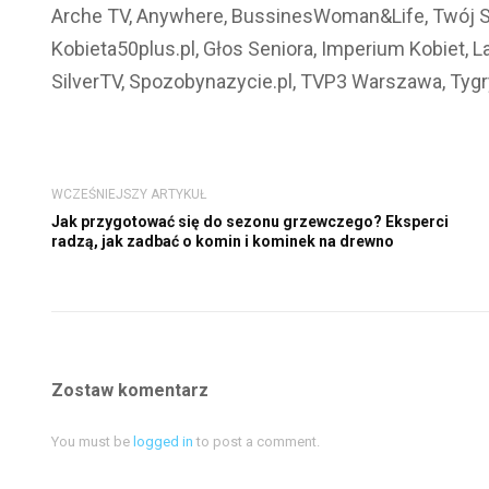
Arche TV, Anywhere, BussinesWoman&Life, Twój Styl,
Kobieta50plus.pl, Głos Seniora, Imperium Kobiet, L
SilverTV, Spozobynazycie.pl, TVP3 Warszawa, Tygr
WCZEŚNIEJSZY ARTYKUŁ
Jak przygotować się do sezonu grzewczego? Eksperci
radzą, jak zadbać o komin i kominek na drewno
Zostaw komentarz
You must be
logged in
to post a comment.