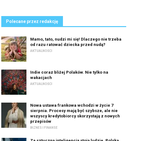
Polecane przez redakcję
Mamo, tato, nudzi mi się! Dlaczego nie trzeba
od razu ratować dziecka przed nudą?
AKTUALNOŚCI
Indie coraz bliżej Polaków. Nie tylko na
wakacjach
AKTUALNOŚCI
Nowa ustawa frankowa wchodzi w życie 7
sierpnia. Procesy mają być szybsze, ale nie
wszyscy kredytobiorcy skorzystają z nowych
przepisów
BIZNES I FINANSE
Za sztuczną inteligencją stoją ludzie. Polska