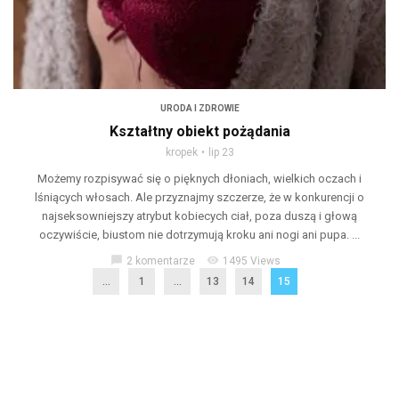
URODA I ZDROWIE
Kształtny obiekt pożądania
kropek
lip 23
Możemy rozpisywać się o pięknych dłoniach, wielkich oczach i
lśniących włosach. Ale przyznajmy szczerze, że w konkurencji o
najseksowniejszy atrybut kobiecych ciał, poza duszą i głową
oczywiście, biustom nie dotrzymują kroku ani nogi ani pupa. ...
chat_bubble
visibility
2 komentarze
1495 Views
...
1
…
13
14
15