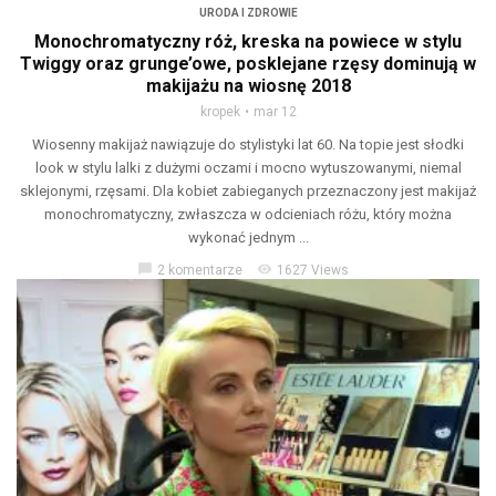
URODA I ZDROWIE
Monochromatyczny róż, kreska na powiece w stylu
Twiggy oraz grunge’owe, posklejane rzęsy dominują w
makijażu na wiosnę 2018
kropek
mar 12
Wiosenny makijaż nawiązuje do stylistyki lat 60. Na topie jest słodki
look w stylu lalki z dużymi oczami i mocno wytuszowanymi, niemal
sklejonymi, rzęsami. Dla kobiet zabieganych przeznaczony jest makijaż
monochromatyczny, zwłaszcza w odcieniach różu, który można
wykonać jednym ...
chat_bubble
visibility
2 komentarze
1627 Views