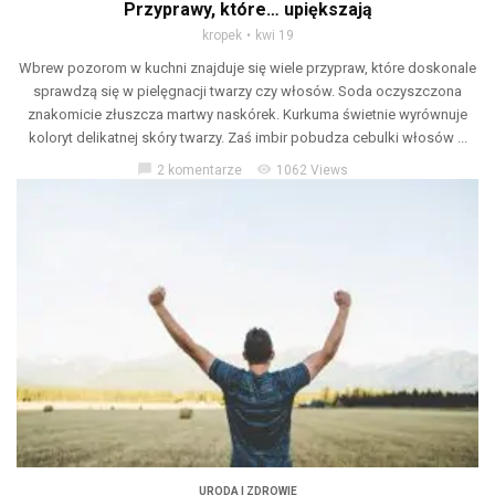
Przyprawy, które… upiększają
kropek
kwi 19
Wbrew pozorom w kuchni znajduje się wiele przypraw, które doskonale
sprawdzą się w pielęgnacji twarzy czy włosów. Soda oczyszczona
znakomicie złuszcza martwy naskórek. Kurkuma świetnie wyrównuje
koloryt delikatnej skóry twarzy. Zaś imbir pobudza cebulki włosów ...
chat_bubble
visibility
2 komentarze
1062 Views
URODA I ZDROWIE