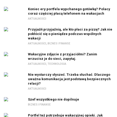
Koniec ery portfela wypchanego gotówką? Polacy
coraz częściej płacą telefonem na wakacjach
AKTUALNOŚCI
Przyjaźń przyjaźnią, ale kto płaci za pizzę? Jak nie
pokłócić się o pieniądze podczas wspólnych
wakacji
AKTUALNOŚCI
,
BIZNES I FINANSE
Wakacyjne zdjęcie z przyjaciółmi? Zanim
wrzucisz je do sieci, zapytaj.
AKTUALNOŚCI
,
TECHNOLOGIA
Nie wystarczy słyszeć. Trzeba słuchać. Dlaczego
uważna komunikacja jest podstawą bezpiecznych
relacji?
AKTUALNOŚCI
Szef wszystkiego nie dopilnuje
BIZNES I FINANSE
Portfel też potrzebuje wakacyjnej opieki. Jak