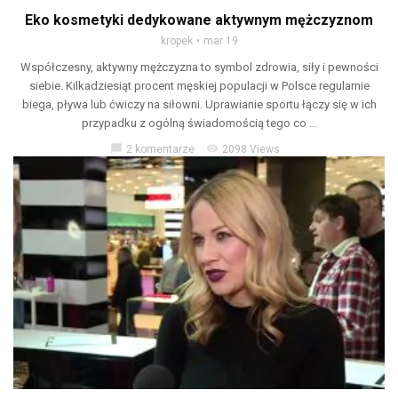
Eko kosmetyki dedykowane aktywnym mężczyznom
kropek
mar 19
Współczesny, aktywny mężczyzna to symbol zdrowia, siły i pewności
siebie. Kilkadziesiąt procent męskiej populacji w Polsce regularnie
biega, pływa lub ćwiczy na siłowni. Uprawianie sportu łączy się w ich
przypadku z ogólną świadomością tego co ...
chat_bubble
visibility
2 komentarze
2098 Views