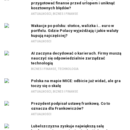
przygotować finanse przed urlopem i uniknąć
kosztownych błędów?
AKTUALNOŚCI
,
BIZNES I FINANSE
Wakacje po polsku: słońce, walizka i… euro w
portfelu. Gdzie Polacy wyjeżdżają i jakie waluty
kupują najczęściej?
AKTUALNOŚCI
AI zaczyna decydować o karierach. Firmy muszą
nauczyć się odpowiedzialnie zarządzać
technologią
BIZNES I FINANSE
,
TECHNOLOGIA
Polska na mapie MICE: odbicie już widać, ale gra
toczy się o skalę
AKTUALNOŚCI
,
BIZNES I FINANSE
Prezydent podpisał ustawę frankową. Co to
oznacza dla Frankowiczów?
AKTUALNOŚCI
Lubelszczyzna zyskuje największą salę