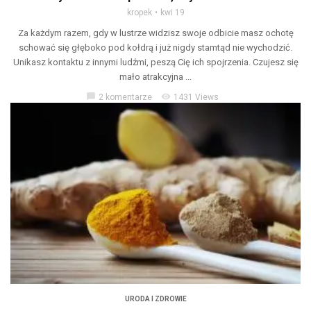
kropek
kwi 19
Za każdym razem, gdy w lustrze widzisz swoje odbicie masz ochotę
schować się głęboko pod kołdrą i już nigdy stamtąd nie wychodzić.
Unikasz kontaktu z innymi ludźmi, peszą Cię ich spojrzenia. Czujesz się
mało atrakcyjna ...
chat_bubble
visibility
2 komentarze
1431 Views
URODA I ZDROWIE