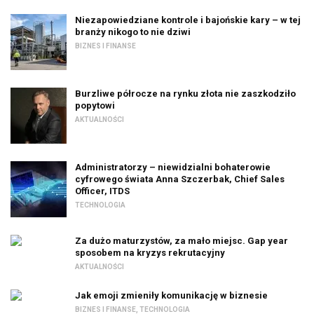
Niezapowiedziane kontrole i bajońskie kary – w tej
branży nikogo to nie dziwi
BIZNES I FINANSE
Burzliwe półrocze na rynku złota nie zaszkodziło
popytowi
AKTUALNOŚCI
Administratorzy – niewidzialni bohaterowie
cyfrowego świata Anna Szczerbak, Chief Sales
Officer, ITDS
TECHNOLOGIA
Za dużo maturzystów, za mało miejsc. Gap year
sposobem na kryzys rekrutacyjny
AKTUALNOŚCI
Jak emoji zmieniły komunikację w biznesie
BIZNES I FINANSE
,
TECHNOLOGIA