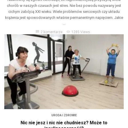
chorób w naszych czasach jest stres. Nie bez powodu nazywany jest
cichym zabójcą XXI wieku. Wiele problemów sercowych czy układu
krążenia jest spowodowanych właśnie permanentnym napięciem. Jakie
...
chat_bubble
visibility
2 komentarze
1285 Views
URODA I ZDROWIE
Nic nie jesz i nic nie chudniesz? Może to