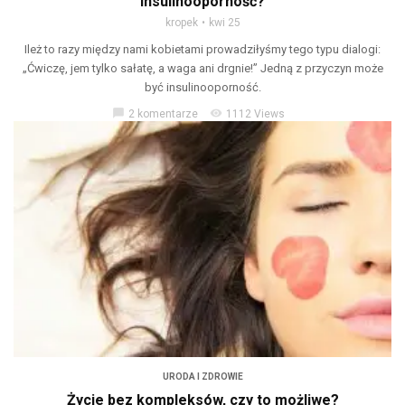
insulinooporność?
kropek
kwi 25
Ileż to razy między nami kobietami prowadziłyśmy tego typu dialogi:
„Ćwiczę, jem tylko sałatę, a waga ani drgnie!” Jedną z przyczyn może
być insulinooporność.
chat_bubble
visibility
2 komentarze
1112 Views
URODA I ZDROWIE
Życie bez kompleksów, czy to możliwe?