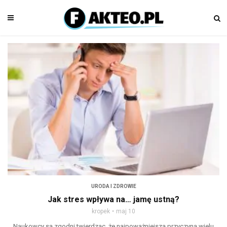
URODA I ZDROWIE
Jak stres wpływa na… jamę ustną?
kropek
maj 10
Naukowcy są zgodni twierdząc, że najpoważniejszą przyczyną wielu