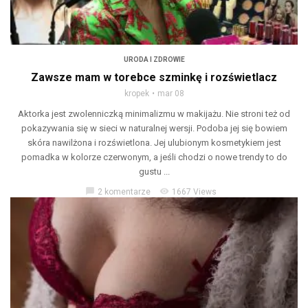
URODA I ZDROWIE
Zawsze mam w torebce szminkę i rozświetlacz
kropek
mar 08
Aktorka jest zwolenniczką minimalizmu w makijażu. Nie stroni też od
pokazywania się w sieci w naturalnej wersji. Podoba jej się bowiem
skóra nawilżona i rozświetlona. Jej ulubionym kosmetykiem jest
pomadka w kolorze czerwonym, a jeśli chodzi o nowe trendy to do
gustu ...
chat_bubble
visibility
2 komentarze
1667 Views