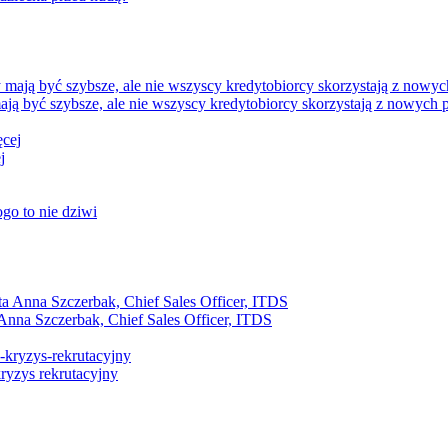
ją być szybsze, ale nie wszyscy kredytobiorcy skorzystają z nowych 
j
ogo to nie dziwi
Anna Szczerbak, Chief Sales Officer, ITDS
ryzys rekrutacyjny