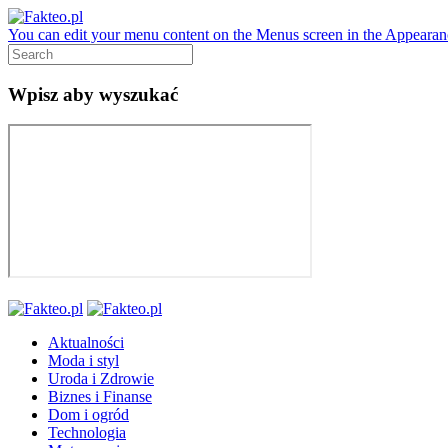
You can edit your menu content on the Menus screen in the Appearanc
Wpisz aby wyszukać
Aktualności
Moda i styl
Uroda i Zdrowie
Biznes i Finanse
Dom i ogród
Technologia