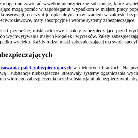
 mogą one zawierać wszelkie niebezpieczne substancje, które wyciek
ieczające mogą pomóc w zapobieganiu wypadkom w miejscu pracy pop
 konserwacji, co czyni je opłacalnym rozwiązaniem w zakresie bezp
zeciwrozlewowe, maty absorpcyjne i wtórne systemy zabezpieczające.
iski przenośne, miski ociekowe i palety zabezpieczające przed wyc
e do wychwytywania małych kropelek i wycieków. Palety zabezpiecza
dku wycieku. Każdy rodzaj miski zabezpieczającej ma swoje specyfic
abezpieczających
tosowania palet zabezpieczających
w niektórych branżach. Na prz
tową i substancje niebezpieczne, stosowały systemy ograniczania wyc
wtórnego zabezpieczenia przed substancjami niebezpiecznymi, aby z