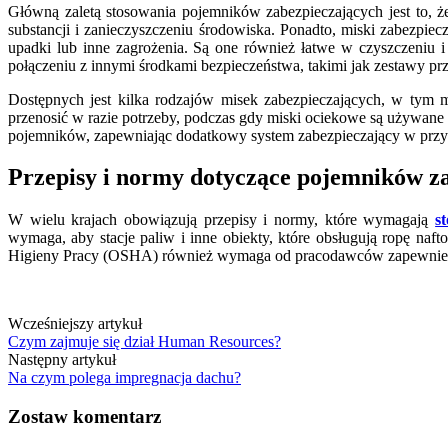
Główną zaletą stosowania pojemników zabezpieczających jest to, że
substancji i zanieczyszczeniu środowiska. Ponadto, miski zabezp
upadki lub inne zagrożenia. Są one również łatwe w czyszczeniu i
połączeniu z innymi środkami bezpieczeństwa, takimi jak zestawy pr
Dostępnych jest kilka rodzajów misek zabezpieczających, w tym m
przenosić w razie potrzeby, podczas gdy miski ociekowe są używan
pojemników, zapewniając dodatkowy system zabezpieczający w przypa
Przepisy i normy dotyczące pojemników z
W wielu krajach obowiązują przepisy i normy, które wymagają
s
wymaga, aby stacje paliw i inne obiekty, które obsługują ropę naf
Higieny Pracy (OSHA) również wymaga od pracodawców zapewnienia 
Wcześniejszy artykuł
Czym zajmuje się dział Human Resources?
Następny artykuł
Na czym polega impregnacja dachu?
Zostaw komentarz