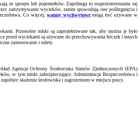
ają ze sprzętu lub pojemników. Zapobiega to rozprzestrzenianiu się
rzez zatrzymywanie wycieków, zanim spowodują one poślizgnięcia i
ieczeństwa. Co więcej,
wanny wychwytowe
mogą być używane w
iekami. Przenośne miski są zaprojektowane tak, aby można je było
jące przed wyciekami są używane do przechowywania beczek i innych
zne zastosowanie i zalety.
ykład Agencja Ochrony Środowiska Stanów Zjednoczonych (EPA)
ieków, w tym miski zabezpieczające. Administracja Bezpieczeństwa i
apobiec skażeniu środowiska i zagrożeniom w miejscu pracy.