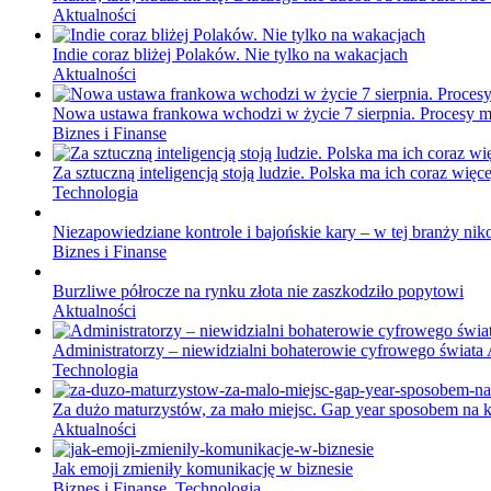
Aktualności
Indie coraz bliżej Polaków. Nie tylko na wakacjach
Aktualności
Nowa ustawa frankowa wchodzi w życie 7 sierpnia. Procesy ma
Biznes i Finanse
Za sztuczną inteligencją stoją ludzie. Polska ma ich coraz więce
Technologia
Niezapowiedziane kontrole i bajońskie kary – w tej branży nik
Biznes i Finanse
Burzliwe półrocze na rynku złota nie zaszkodziło popytowi
Aktualności
Administratorzy – niewidzialni bohaterowie cyfrowego świata 
Technologia
Za dużo maturzystów, za mało miejsc. Gap year sposobem na k
Aktualności
Jak emoji zmieniły komunikację w biznesie
Biznes i Finanse
,
Technologia