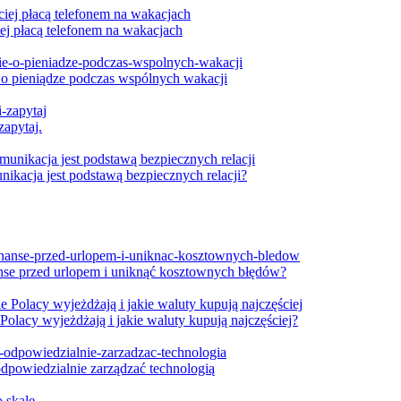
ej płacą telefonem na wakacjach
się o pieniądze podczas wspólnych wakacji
zapytaj.
ikacja jest podstawą bezpiecznych relacji?
nanse przed urlopem i uniknąć kosztownych błędów?
Polacy wyjeżdżają i jakie waluty kupują najczęściej?
dpowiedzialnie zarządzać technologią