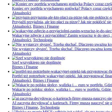
Koniec ery portfela wypchanego gotówką? Polacy coraz części
Aktualności
Przyjaźń przyjaźnią, ale kto płaci za pizzę? Jak nie pokłócić 
Aktualności
,
Biznes i Finanse
Wakacyjne zdjęcie z przyjaciółmi? Zanim wrzucisz je do sieci, 
Aktualności
,
Technologia
Nie wystarczy słyszeć. Trzeba słuchać. Dlaczego uważna komun
Aktualności
Szef wszystkiego nie dopilnuje
Biznes i Finanse
Portfel też potrzebuje wakacyjnej opieki. Jak przygotować fi
Aktualności
,
Biznes i Finanse
Wakacje po polsku: słońce, walizka i… euro w portfelu. Gdzie 
Aktualności
AI zaczyna decydować o karierach. Firmy muszą nauczyć się o
Biznes i Finanse
,
Technologia