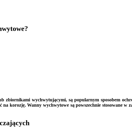
chwytowe?
 zbiornikami wychwytującymi, są popularnym sposobem ochrony
ść na korozję. Wanny wychwytowe są powszechnie stosowane w zak
czających