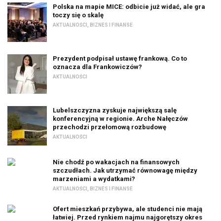
Polska na mapie MICE: odbicie już widać, ale gra
toczy się o skalę
AKTUALNOŚCI
,
BIZNES I FINANSE
Prezydent podpisał ustawę frankową. Co to
oznacza dla Frankowiczów?
AKTUALNOŚCI
Lubelszczyzna zyskuje największą salę
konferencyjną w regionie. Arche Nałęczów
przechodzi przełomową rozbudowę
AKTUALNOŚCI
Nie chodź po wakacjach na finansowych
szczudłach. Jak utrzymać równowagę między
marzeniami a wydatkami?
AKTUALNOŚCI
,
BIZNES I FINANSE
Ofert mieszkań przybywa, ale studenci nie mają
łatwiej. Przed rynkiem najmu najgorętszy okres