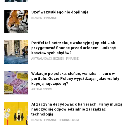
Szef wszystkiego nie dopilnuje
BIZNES I FINANSE
Portfel też potrzebuje wakacyjnej opieki. Jak
przygotować finanse przed urlopem i uniknąć
kosztownych błędów?
AKTUALNOŚCI
,
BIZNES I FINANSE
Wakacje po polsku: słońce, walizka i… euro w
portfelu. Gdzie Polacy wyjeżdżają i jakie waluty
kupują najczęściej?
AKTUALNOŚCI
AI zaczyna decydować o karierach. Firmy muszą
nauczyć się odpowiedzialnie zarządzać
technologią
BIZNES I FINANSE
,
TECHNOLOGIA