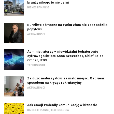
branży nikogo to nie dziwi
BIZNES I FINANSE
Burzliwe półrocze na rynku złota nie zaszkodziło
popytowi
AKTUALNOŚCI
Administratorzy – niewidzialni bohaterowie
cyfrowego świata Anna Szczerbak, Chief Sales
Officer, ITDS
TECHNOLOGIA
Za dużo maturzystów, za mało miejsc. Gap year
sposobem na kryzys rekrutacyjny
AKTUALNOŚCI
Jak emoji zmieniły komunikację w biznesie
BIZNES I FINANSE
,
TECHNOLOGIA