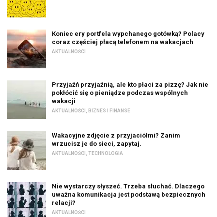
Koniec ery portfela wypchanego gotówką? Polacy
coraz częściej płacą telefonem na wakacjach
AKTUALNOŚCI
Przyjaźń przyjaźnią, ale kto płaci za pizzę? Jak nie
pokłócić się o pieniądze podczas wspólnych
wakacji
AKTUALNOŚCI
,
BIZNES I FINANSE
Wakacyjne zdjęcie z przyjaciółmi? Zanim
wrzucisz je do sieci, zapytaj.
AKTUALNOŚCI
,
TECHNOLOGIA
Nie wystarczy słyszeć. Trzeba słuchać. Dlaczego
uważna komunikacja jest podstawą bezpiecznych
relacji?
AKTUALNOŚCI