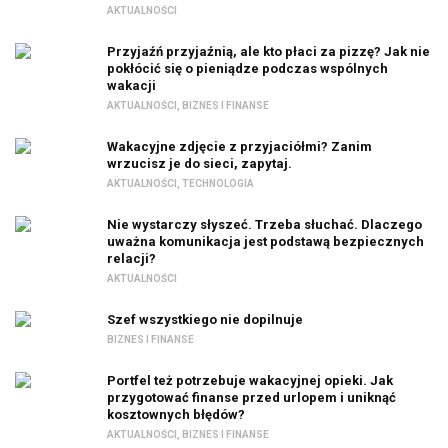
AKTUALNOŚCI
Przyjaźń przyjaźnią, ale kto płaci za pizzę? Jak nie
pokłócić się o pieniądze podczas wspólnych
wakacji
AKTUALNOŚCI
,
BIZNES I FINANSE
Wakacyjne zdjęcie z przyjaciółmi? Zanim
wrzucisz je do sieci, zapytaj.
AKTUALNOŚCI
,
TECHNOLOGIA
Nie wystarczy słyszeć. Trzeba słuchać. Dlaczego
uważna komunikacja jest podstawą bezpiecznych
relacji?
AKTUALNOŚCI
Szef wszystkiego nie dopilnuje
BIZNES I FINANSE
Portfel też potrzebuje wakacyjnej opieki. Jak
przygotować finanse przed urlopem i uniknąć
kosztownych błędów?
AKTUALNOŚCI
,
BIZNES I FINANSE