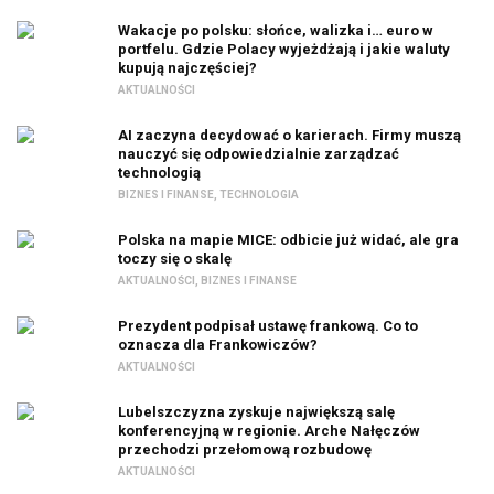
Wakacje po polsku: słońce, walizka i… euro w
portfelu. Gdzie Polacy wyjeżdżają i jakie waluty
kupują najczęściej?
AKTUALNOŚCI
AI zaczyna decydować o karierach. Firmy muszą
nauczyć się odpowiedzialnie zarządzać
technologią
BIZNES I FINANSE
,
TECHNOLOGIA
Polska na mapie MICE: odbicie już widać, ale gra
toczy się o skalę
AKTUALNOŚCI
,
BIZNES I FINANSE
Prezydent podpisał ustawę frankową. Co to
oznacza dla Frankowiczów?
AKTUALNOŚCI
Lubelszczyzna zyskuje największą salę
konferencyjną w regionie. Arche Nałęczów
przechodzi przełomową rozbudowę
AKTUALNOŚCI