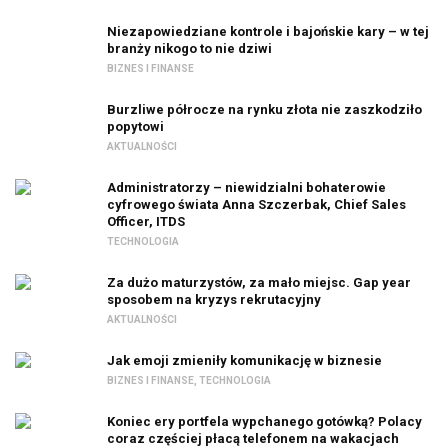
Niezapowiedziane kontrole i bajońskie kary – w tej
branży nikogo to nie dziwi
BIZNES I FINANSE
Burzliwe półrocze na rynku złota nie zaszkodziło
popytowi
AKTUALNOŚCI
Administratorzy – niewidzialni bohaterowie
cyfrowego świata Anna Szczerbak, Chief Sales
Officer, ITDS
TECHNOLOGIA
Za dużo maturzystów, za mało miejsc. Gap year
sposobem na kryzys rekrutacyjny
AKTUALNOŚCI
Jak emoji zmieniły komunikację w biznesie
BIZNES I FINANSE
,
TECHNOLOGIA
Koniec ery portfela wypchanego gotówką? Polacy
coraz częściej płacą telefonem na wakacjach