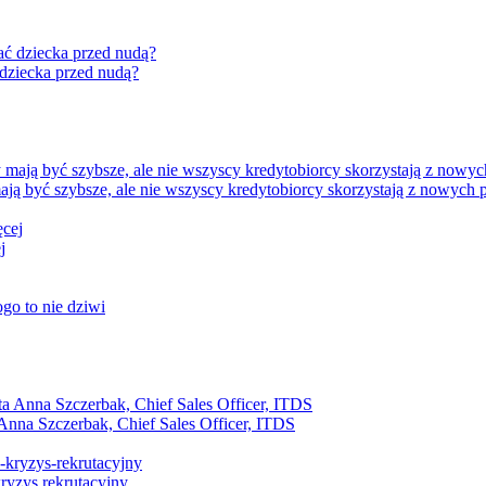
 dziecka przed nudą?
ją być szybsze, ale nie wszyscy kredytobiorcy skorzystają z nowych 
j
ogo to nie dziwi
Anna Szczerbak, Chief Sales Officer, ITDS
ryzys rekrutacyjny