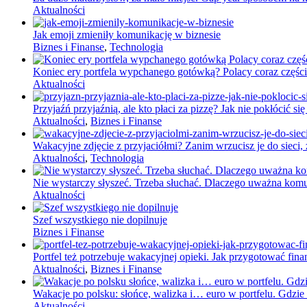
Aktualności
Jak emoji zmieniły komunikację w biznesie
Biznes i Finanse
,
Technologia
Koniec ery portfela wypchanego gotówką? Polacy coraz części
Aktualności
Przyjaźń przyjaźnią, ale kto płaci za pizzę? Jak nie pokłócić 
Aktualności
,
Biznes i Finanse
Wakacyjne zdjęcie z przyjaciółmi? Zanim wrzucisz je do sieci, 
Aktualności
,
Technologia
Nie wystarczy słyszeć. Trzeba słuchać. Dlaczego uważna komun
Aktualności
Szef wszystkiego nie dopilnuje
Biznes i Finanse
Portfel też potrzebuje wakacyjnej opieki. Jak przygotować fi
Aktualności
,
Biznes i Finanse
Wakacje po polsku: słońce, walizka i… euro w portfelu. Gdzie 
Aktualności