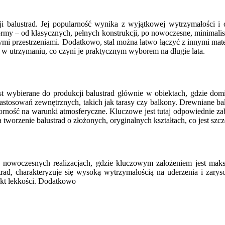
cji balustrad. Jej popularność wynika z wyjątkowej wytrzymałości i
y – od klasycznych, pełnych konstrukcji, po nowoczesne, minimalisty
mi przestrzeniami. Dodatkowo, stal można łatwo łączyć z innymi mater
e w utrzymaniu, co czyni je praktycznym wyborem na długie lata.
st wybierane do produkcji balustrad głównie w obiektach, gdzie domin
o zastosowań zewnętrznych, takich jak tarasy czy balkony. Drewniane
porność na warunki atmosferyczne. Kluczowe jest tutaj odpowiednie za
tworzenie balustrad o złożonych, oryginalnych kształtach, co jest szc
 w nowoczesnych realizacjach, gdzie kluczowym założeniem jest mak
trad, charakteryzuje się wysoką wytrzymałością na uderzenia i zaryso
ekt lekkości. Dodatkowo