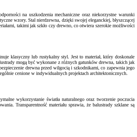
 odporności na uszkodzenia mechaniczne oraz niekorzystne warunki
czne wzory. Stal nierdzewna, dzięki swojej eleganckiej, błyszczącej
iałami, takimi jak szkło czy drewno, co otwiera szerokie możliwości
uje klasyczny lub rustykalny styl. Jest to materiał, który doskonale
 balustrady mogą być wykonane z różnych gatunków drewna, takich jak
bezpieczenie drewna przed wilgocią i szkodnikami, co zapewnia jego
zególnie cenione w indywidualnych projektach architektonicznych.
symalne wykorzystanie światła naturalnego oraz tworzenie poczucia
wania. Transparentność materiału sprawia, że balustrady szklane są