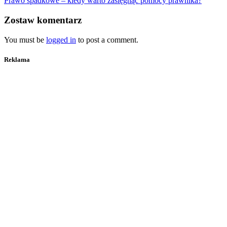
Prawo spadkowe – kiedy warto zasięgnąć pomocy prawnika?
Zostaw komentarz
You must be
logged in
to post a comment.
Reklama