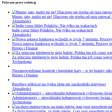
Polecane przez redakcję
Mamo, tato, nudzi mi się! Dlaczego nie trzeba od razu ratować
Aktualności
Indie coraz bliżej Polaków. Nie tylko na wakacjach
Aktualności
Nowa ustawa frankowa wchodzi w życie 7 sierpnia. Procesy ma
Biznes i Finanse
Za sztuczną inteligencją stoją ludzie. Polska ma ich coraz więce
Technologia
Niezapowiedziane kontrole i bajońskie kary – w tej branży nik
Biznes i Finanse
Burzliwe półrocze na rynku złota nie zaszkodziło popytowi
Aktualności
Administratorzy – niewidzialni bohaterowie cyfrowego świata 
Technologia
Za dużo maturzystów, za mało miejsc. Gap year sposobem na k