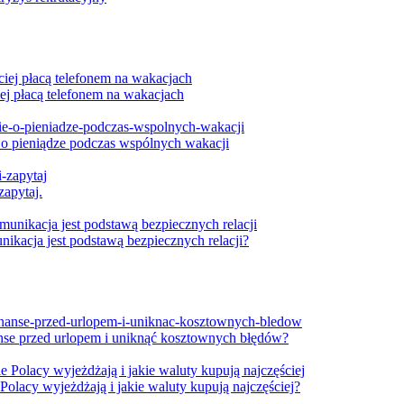
ej płacą telefonem na wakacjach
się o pieniądze podczas wspólnych wakacji
zapytaj.
ikacja jest podstawą bezpiecznych relacji?
nanse przed urlopem i uniknąć kosztownych błędów?
Polacy wyjeżdżają i jakie waluty kupują najczęściej?