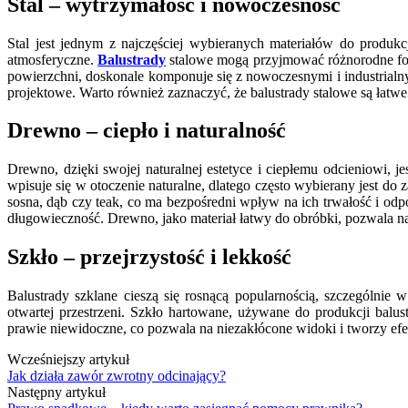
Stal – wytrzymałość i nowoczesność
Stal jest jednym z najczęściej wybieranych materiałów do produk
atmosferyczne.
Balustrady
stalowe mogą przyjmować różnorodne form
powierzchni, doskonale komponuje się z nowoczesnymi i industrialny
projektowe. Warto również zaznaczyć, że balustrady stalowe są łatw
Drewno – ciepło i naturalność
Drewno, dzięki swojej naturalnej estetyce i ciepłemu odcieniowi, je
wpisuje się w otoczenie naturalne, dlatego często wybierany jest d
sosna, dąb czy teak, co ma bezpośredni wpływ na ich trwałość i od
długowieczność. Drewno, jako materiał łatwy do obróbki, pozwala na 
Szkło – przejrzystość i lekkość
Balustrady szklane cieszą się rosnącą popularnością, szczególnie
otwartej przestrzeni. Szkło hartowane, używane do produkcji balus
prawie niewidoczne, co pozwala na niezakłócone widoki i tworzy ef
Wcześniejszy artykuł
Jak działa zawór zwrotny odcinający?
Następny artykuł