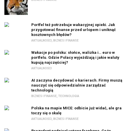
Portfel też potrzebuje wakacyjnej opieki. Jak
przygotować finanse przed urlopem i uniknąć
kosztownych błędów?
AKTUALNOŚCI
,
BIZNES I FINANSE
Wakacje po polsku: słońce, walizka i… euro w
portfelu. Gdzie Polacy wyjeżdżają i jakie waluty
kupują najczęściej?
AKTUALNOŚCI
AI zaczyna decydować o karierach. Firmy muszą
nauczyć się odpowiedzialnie zarządzać
technologią
BIZNES I FINANSE
,
TECHNOLOGIA
Polska na mapie MICE: odbicie już widać, ale gra
toczy się o skalę
AKTUALNOŚCI
,
BIZNES I FINANSE
Prezydent podpisał ustawę frankową. Co to