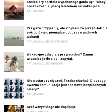
Koniec ery portfela wypchanego gotówką? Polacy
coraz częściej płacą telefonem na wakacjach
AKTUALNOŚCI
Przyjaźń przyjaźnią, ale kto płaci za pizzę? Jak nie
pokłócić się o pieniądze podczas wspólnych
wakacji
AKTUALNOŚCI
,
BIZNES I FINANSE
Wakacyjne zdjęcie z przyjaciółmi? Zanim
wrzucisz je do sieci, zapytaj.
AKTUALNOŚCI
,
TECHNOLOGIA
Nie wystarczy słyszeć. Trzeba słuchać. Dlaczego
uważna komunikacja jest podstawą bezpiecznych
relacji?
AKTUALNOŚCI
Szef wszystkiego nie dopilnuje
BIZNES I FINANSE