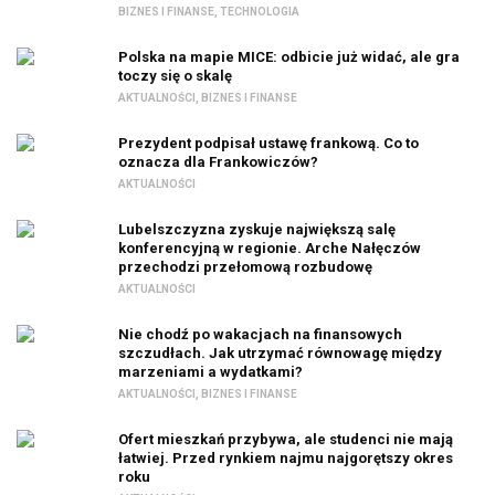
BIZNES I FINANSE
,
TECHNOLOGIA
Polska na mapie MICE: odbicie już widać, ale gra
toczy się o skalę
AKTUALNOŚCI
,
BIZNES I FINANSE
Prezydent podpisał ustawę frankową. Co to
oznacza dla Frankowiczów?
AKTUALNOŚCI
Lubelszczyzna zyskuje największą salę
konferencyjną w regionie. Arche Nałęczów
przechodzi przełomową rozbudowę
AKTUALNOŚCI
Nie chodź po wakacjach na finansowych
szczudłach. Jak utrzymać równowagę między
marzeniami a wydatkami?
AKTUALNOŚCI
,
BIZNES I FINANSE
Ofert mieszkań przybywa, ale studenci nie mają
łatwiej. Przed rynkiem najmu najgorętszy okres
roku