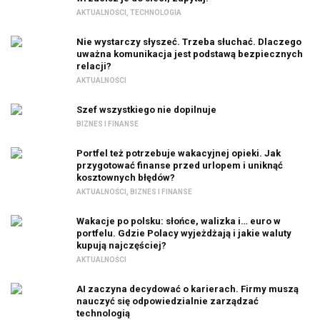
AKTUALNOŚCI
,
TECHNOLOGIA
Nie wystarczy słyszeć. Trzeba słuchać. Dlaczego
uważna komunikacja jest podstawą bezpiecznych
relacji?
AKTUALNOŚCI
Szef wszystkiego nie dopilnuje
BIZNES I FINANSE
Portfel też potrzebuje wakacyjnej opieki. Jak
przygotować finanse przed urlopem i uniknąć
kosztownych błędów?
AKTUALNOŚCI
,
BIZNES I FINANSE
Wakacje po polsku: słońce, walizka i… euro w
portfelu. Gdzie Polacy wyjeżdżają i jakie waluty
kupują najczęściej?
AKTUALNOŚCI
AI zaczyna decydować o karierach. Firmy muszą
nauczyć się odpowiedzialnie zarządzać
technologią