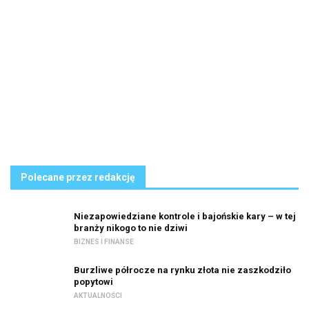
Polecane przez redakcję
Niezapowiedziane kontrole i bajońskie kary – w tej
branży nikogo to nie dziwi
BIZNES I FINANSE
Burzliwe półrocze na rynku złota nie zaszkodziło
popytowi
AKTUALNOŚCI