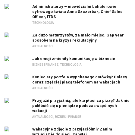
Administratorzy – niewidzialni bohaterowie
cyfrowego świata Anna Szczerbak, Chief Sales
Officer, ITDS
TECHNOLOGIA
Za dużo maturzystów, za mało miejsc. Gap year
sposobem na kryzys rekrutacyjny
AKTUALNOŚCI
Jak emoji zmieniły komunikację w biznesie
BIZNES I FINANSE
,
TECHNOLOGIA
Koniec ery portfela wypchanego gotówką? Polacy
coraz częściej płacą telefonem na wakacjach
AKTUALNOŚCI
Przyjaźń przyjaźnią, ale kto płaci za pizzę? Jak nie
pokłócić się o pieniądze podczas wspólnych
wakacji
AKTUALNOŚCI
,
BIZNES I FINANSE
Wakacyjne zdjęcie z przyjaciółmi? Zanim
wrzucisz je do sieci, zapytaj.