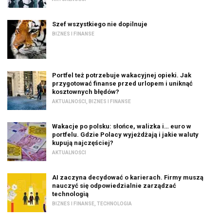
Szef wszystkiego nie dopilnuje
BIZNES I FINANSE
Portfel też potrzebuje wakacyjnej opieki. Jak
przygotować finanse przed urlopem i uniknąć
kosztownych błędów?
AKTUALNOŚCI
,
BIZNES I FINANSE
Wakacje po polsku: słońce, walizka i… euro w
portfelu. Gdzie Polacy wyjeżdżają i jakie waluty
kupują najczęściej?
AKTUALNOŚCI
AI zaczyna decydować o karierach. Firmy muszą
nauczyć się odpowiedzialnie zarządzać
technologią
BIZNES I FINANSE
,
TECHNOLOGIA