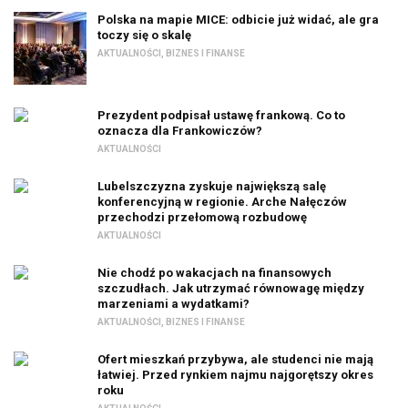
Polska na mapie MICE: odbicie już widać, ale gra
toczy się o skalę
AKTUALNOŚCI
,
BIZNES I FINANSE
Prezydent podpisał ustawę frankową. Co to
oznacza dla Frankowiczów?
AKTUALNOŚCI
Lubelszczyzna zyskuje największą salę
konferencyjną w regionie. Arche Nałęczów
przechodzi przełomową rozbudowę
AKTUALNOŚCI
Nie chodź po wakacjach na finansowych
szczudłach. Jak utrzymać równowagę między
marzeniami a wydatkami?
AKTUALNOŚCI
,
BIZNES I FINANSE
Ofert mieszkań przybywa, ale studenci nie mają
łatwiej. Przed rynkiem najmu najgorętszy okres
roku