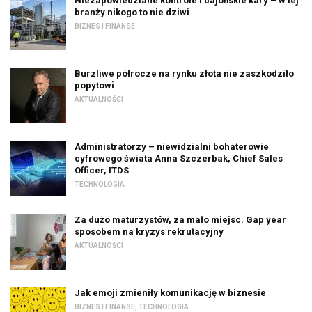
Niezapowiedziane kontrole i bajońskie kary – w tej
branży nikogo to nie dziwi
BIZNES I FINANSE
Burzliwe półrocze na rynku złota nie zaszkodziło
popytowi
AKTUALNOŚCI
Administratorzy – niewidzialni bohaterowie
cyfrowego świata Anna Szczerbak, Chief Sales
Officer, ITDS
TECHNOLOGIA
Za dużo maturzystów, za mało miejsc. Gap year
sposobem na kryzys rekrutacyjny
AKTUALNOŚCI
Jak emoji zmieniły komunikację w biznesie
BIZNES I FINANSE
,
TECHNOLOGIA