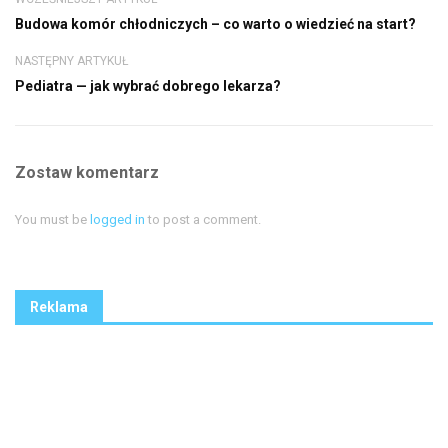
Budowa komór chłodniczych – co warto o wiedzieć na start?
NASTĘPNY ARTYKUŁ
Pediatra — jak wybrać dobrego lekarza?
Zostaw komentarz
You must be
logged in
to post a comment.
Reklama