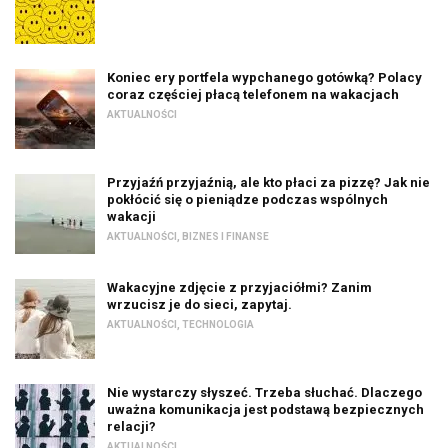
Koniec ery portfela wypchanego gotówką? Polacy
coraz częściej płacą telefonem na wakacjach
AKTUALNOŚCI
Przyjaźń przyjaźnią, ale kto płaci za pizzę? Jak nie
pokłócić się o pieniądze podczas wspólnych
wakacji
AKTUALNOŚCI
,
BIZNES I FINANSE
Wakacyjne zdjęcie z przyjaciółmi? Zanim
wrzucisz je do sieci, zapytaj.
AKTUALNOŚCI
,
TECHNOLOGIA
Nie wystarczy słyszeć. Trzeba słuchać. Dlaczego
uważna komunikacja jest podstawą bezpiecznych
relacji?
AKTUALNOŚCI