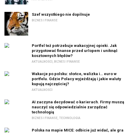
Szef wszystkiego nie dopilnuje
BIZNES I FINANSE
Portfel też potrzebuje wakacyjnej opieki. Jak
przygotować finanse przed urlopem i uniknąć
kosztownych błędów?
AKTUALNOŚCI
,
BIZNES I FINANSE
Wakacje po polsku: słońce, walizka i… euro w
portfelu. Gdzie Polacy wyjeżdżają i jakie waluty
kupują najczęściej?
AKTUALNOŚCI
AI zaczyna decydować o karierach. Firmy muszą
nauczyć się odpowiedzialnie zarządzać
technologią
BIZNES I FINANSE
,
TECHNOLOGIA
Polska na mapie MICE: odbicie już widać, ale gra