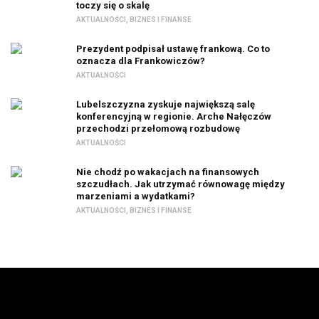
toczy się o skalę
AKTUALNOŚCI
,
BIZNES I FINANSE
Prezydent podpisał ustawę frankową. Co to
oznacza dla Frankowiczów?
AKTUALNOŚCI
Lubelszczyzna zyskuje największą salę
konferencyjną w regionie. Arche Nałęczów
przechodzi przełomową rozbudowę
AKTUALNOŚCI
Nie chodź po wakacjach na finansowych
szczudłach. Jak utrzymać równowagę między
marzeniami a wydatkami?
AKTUALNOŚCI
,
BIZNES I FINANSE