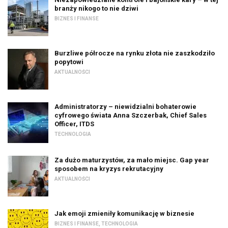
branży nikogo to nie dziwi
BIZNES I FINANSE
Burzliwe półrocze na rynku złota nie zaszkodziło
popytowi
AKTUALNOŚCI
Administratorzy – niewidzialni bohaterowie
cyfrowego świata Anna Szczerbak, Chief Sales
Officer, ITDS
TECHNOLOGIA
Za dużo maturzystów, za mało miejsc. Gap year
sposobem na kryzys rekrutacyjny
AKTUALNOŚCI
Jak emoji zmieniły komunikację w biznesie
BIZNES I FINANSE
,
TECHNOLOGIA