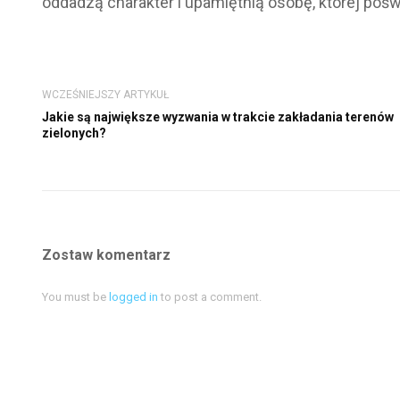
oddadzą charakter i upamiętnią osobę, której poś
WCZEŚNIEJSZY ARTYKUŁ
Jakie są największe wyzwania w trakcie zakładania terenów
zielonych?
Zostaw komentarz
You must be
logged in
to post a comment.