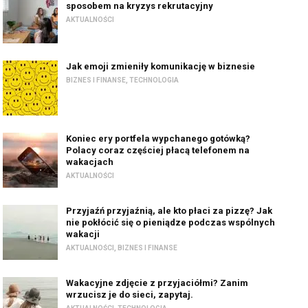
sposobem na kryzys rekrutacyjny
AKTUALNOŚCI
Jak emoji zmieniły komunikację w biznesie
BIZNES I FINANSE
,
TECHNOLOGIA
Koniec ery portfela wypchanego gotówką?
Polacy coraz częściej płacą telefonem na
wakacjach
AKTUALNOŚCI
Przyjaźń przyjaźnią, ale kto płaci za pizzę? Jak
nie pokłócić się o pieniądze podczas wspólnych
wakacji
AKTUALNOŚCI
,
BIZNES I FINANSE
Wakacyjne zdjęcie z przyjaciółmi? Zanim
wrzucisz je do sieci, zapytaj.