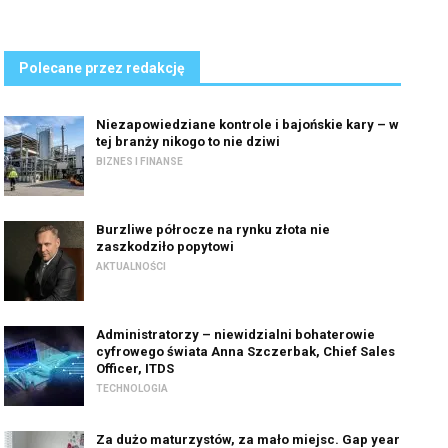
Polecane przez redakcję
Niezapowiedziane kontrole i bajońskie kary – w
tej branży nikogo to nie dziwi
BIZNES I FINANSE
Burzliwe półrocze na rynku złota nie
zaszkodziło popytowi
AKTUALNOŚCI
Administratorzy – niewidzialni bohaterowie
cyfrowego świata Anna Szczerbak, Chief Sales
Officer, ITDS
TECHNOLOGIA
Za dużo maturzystów, za mało miejsc. Gap year