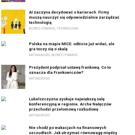
AI zaczyna decydować o karierach. Firmy
muszą nauczyć się odpowiedzialnie zarządzać
technologią
BIZNES I FINANSE
,
TECHNOLOGIA
Polska na mapie MICE: odbicie już widać, ale
gra toczy się o skalę
AKTUALNOŚCI
,
BIZNES I FINANSE
Prezydent podpisał ustawę frankową. Co to
oznacza dla Frankowiczów?
AKTUALNOŚCI
Lubelszczyzna zyskuje największą salę
konferencyjną w regionie. Arche Nałęczów
przechodzi przełomową rozbudowę
AKTUALNOŚCI
Nie chodź po wakacjach na finansowych
szczudłach. Jak utrzymać równowagę między