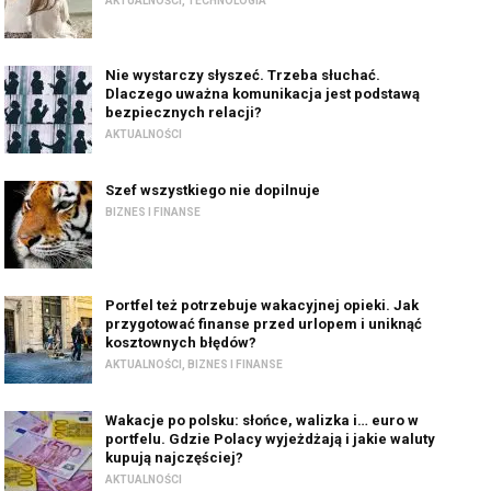
AKTUALNOŚCI
,
TECHNOLOGIA
Nie wystarczy słyszeć. Trzeba słuchać.
Dlaczego uważna komunikacja jest podstawą
bezpiecznych relacji?
AKTUALNOŚCI
Szef wszystkiego nie dopilnuje
BIZNES I FINANSE
Portfel też potrzebuje wakacyjnej opieki. Jak
przygotować finanse przed urlopem i uniknąć
kosztownych błędów?
AKTUALNOŚCI
,
BIZNES I FINANSE
Wakacje po polsku: słońce, walizka i… euro w
portfelu. Gdzie Polacy wyjeżdżają i jakie waluty
kupują najczęściej?
AKTUALNOŚCI