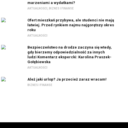
marzeniami a wydatkami?
AKTUALNOŚCI
,
BIZNES I FINANSE
Ofert mieszkań przybywa, ale studenci nie mają
łatwiej. Przed rynkiem najmu najgorętszy okres
roku
AKTUALNOŚCI
Bezpieczeństwo na drodze zaczyna się wtedy,
gdy bierzemy odpowiedzialność za innych
ludzi Komentarz ekspercki: Karolina Praszek-
Gołębiewska
AKTUALNOŚCI
Ależ jaki urlop? Ja przecież zaraz wracam!
BIZNES I FINANSE