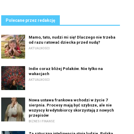
Polecane przez redakcję
Mamo, tato, nudzi mi się! Dlaczego nie trzeba
od razu ratować dziecka przed nudą?
AKTUALNOŚCI
Indie coraz bliżej Polaków. Nie tylko na
wakacjach
AKTUALNOŚCI
Nowa ustawa frankowa wchodzi w życie 7
sierpnia. Procesy mają być szybsze, ale nie
wszyscy kredytobiorcy skorzystają z nowych
przepisów
BIZNES I FINANSE
Za sztuczną inteligencją stoją ludzie. Polska