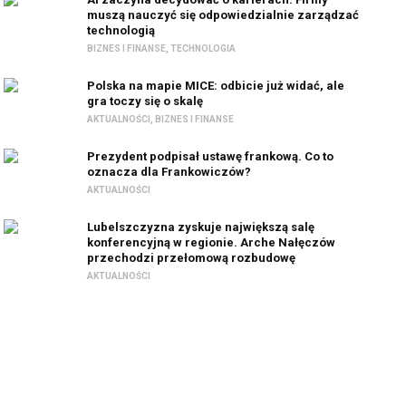
muszą nauczyć się odpowiedzialnie zarządzać
technologią
BIZNES I FINANSE
,
TECHNOLOGIA
Polska na mapie MICE: odbicie już widać, ale
gra toczy się o skalę
AKTUALNOŚCI
,
BIZNES I FINANSE
Prezydent podpisał ustawę frankową. Co to
oznacza dla Frankowiczów?
AKTUALNOŚCI
Lubelszczyzna zyskuje największą salę
konferencyjną w regionie. Arche Nałęczów
przechodzi przełomową rozbudowę
AKTUALNOŚCI