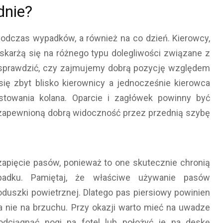
odnie?
podczas wypadków, a również na co dzień. Kierowcy,
skarżą się na różnego typu dolegliwości związane z
o sprawdzić, czy zajmujemy dobrą pozycję względem
się zbyt blisko kierownicy a jednocześnie kierowca
towania kolana. Oparcie i zagłówek powinny być
ł zapewnioną dobrą widoczność przez przednią szybę
apięcie pasów, ponieważ to one skutecznie chronią
adku. Pamiętaj, że właściwe używanie pasów
duszki powietrznej. Dlatego pas piersiowy powinien
a nie na brzuchu. Przy okazji warto mieć na uwadze
odciągnąć nogi na fotel lub położyć je na deskę