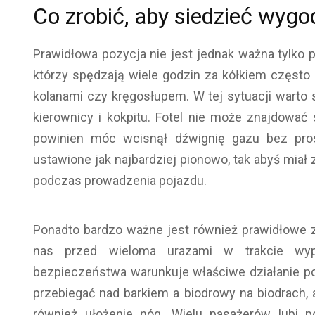
Co zrobić, aby siedzieć wyg
Prawidłowa pozycja nie jest jednak ważna tylko 
którzy spędzają wiele godzin za kółkiem często 
kolanami czy kręgosłupem. W tej sytuacji wart
kierownicy i kokpitu. Fotel nie może znajdować 
powinien móc wcisnął dźwignię gazu bez pros
ustawione jak najbardziej pionowo, tak abyś mia
podczas prowadzenia pojazdu.
Ponadto bardzo ważne jest również prawidłowe z
nas przed wieloma urazami w trakcie wyp
bezpieczeństwa warunkuje właściwe działanie po
przebiegać nad barkiem a biodrowy na biodrach, 
również ułożenie nóg. Wielu pasażerów lubi p