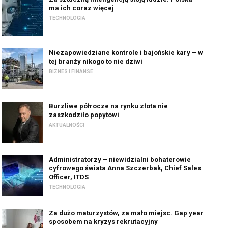
ma ich coraz więcej
TECHNOLOGIA
Niezapowiedziane kontrole i bajońskie kary – w
tej branży nikogo to nie dziwi
BIZNES I FINANSE
Burzliwe półrocze na rynku złota nie
zaszkodziło popytowi
AKTUALNOŚCI
Administratorzy – niewidzialni bohaterowie
cyfrowego świata Anna Szczerbak, Chief Sales
Officer, ITDS
TECHNOLOGIA
Za dużo maturzystów, za mało miejsc. Gap year
sposobem na kryzys rekrutacyjny