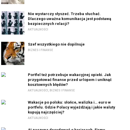
Nie wystarczy słyszeć. Trzeba słuchać.
Dlaczego uważna komunikacja jest podstawą
bezpiecznych relacji?
AKTUALNOŚCI
Szef wszystkiego nie dopilnuje
BIZNES I FINANSE
Portfel też potrzebuje wakacyjnej opieki. Jak
przygotować finanse przed urlopem i uniknąć
kosztownych błędów?
AKTUALNOŚCI
,
BIZNES I FINANSE
Wakacje po polsku: słońce, walizka i… euro w
portfelu. Gdzie Polacy wyjeżdżają i jakie waluty
kupują najczęściej?
AKTUALNOŚCI
AI zaczyna decydować o karierach. Firmy