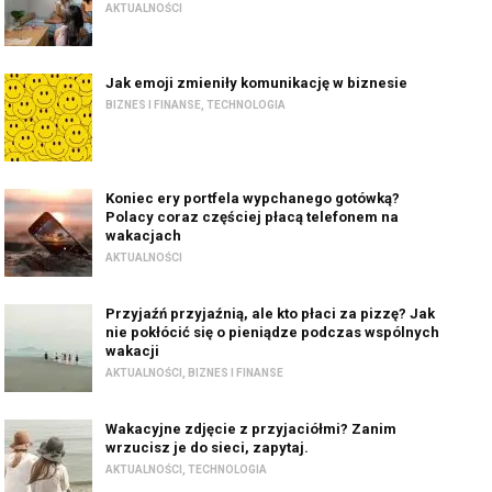
AKTUALNOŚCI
Jak emoji zmieniły komunikację w biznesie
BIZNES I FINANSE
,
TECHNOLOGIA
Koniec ery portfela wypchanego gotówką?
Polacy coraz częściej płacą telefonem na
wakacjach
AKTUALNOŚCI
Przyjaźń przyjaźnią, ale kto płaci za pizzę? Jak
nie pokłócić się o pieniądze podczas wspólnych
wakacji
AKTUALNOŚCI
,
BIZNES I FINANSE
Wakacyjne zdjęcie z przyjaciółmi? Zanim
wrzucisz je do sieci, zapytaj.
AKTUALNOŚCI
,
TECHNOLOGIA